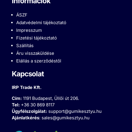
Információk
ÁSZF
Adatvédelmi tájékoztató
Impresszum
Fizetési tájékoztató
Szállítás
Áru visszaküldése
Elállás a szerződéstől
Kapcsolat
IRP Trade Kft.
Cím:
1191 Budapest, Üllői út 206.
Tel:
+36 30 869 8117
Ügyfélszolgálat:
support@gumikesztyu.hu
Ajánlatkérés
:
sales@gumikesztyu.hu