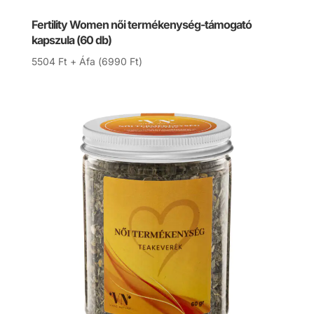
Fertility Women női termékenység-támogató
kapszula (60 db)
5504
Ft
+ Áfa (
6990
Ft
)