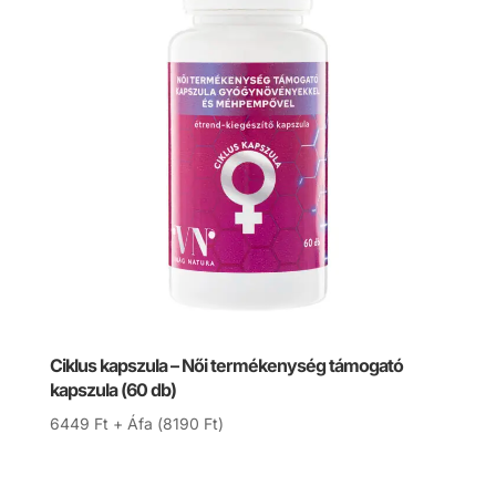
Ciklus kapszula – Női termékenység támogató
kapszula (60 db)
6449
Ft
+ Áfa (
8190
Ft
)