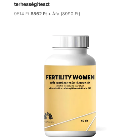
terhességi teszt
Original
Current
9514
Ft
8562
Ft
+ Áfa (
8990
Ft
)
price
price
was:
is:
9514 Ft.
8562 Ft.