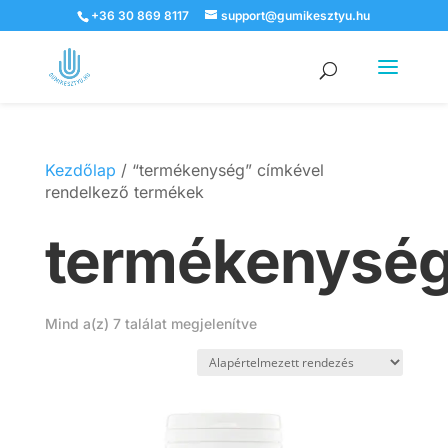
+36 30 869 8117
support@gumikesztyu.hu
Products
search
Kezdőlap
/ “termékenység” címkével
rendelkező termékek
termékenysé
Mind a(z) 7 találat megjelenítve