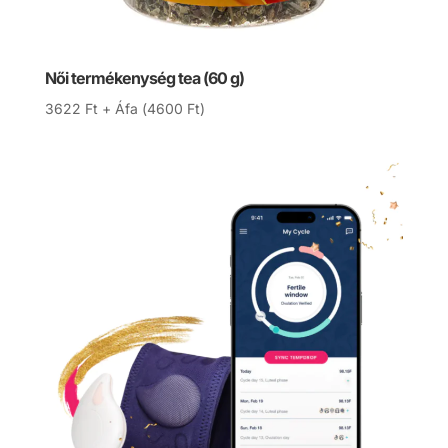
Női termékenység tea (60 g)
3622
Ft
+ Áfa (
4600
Ft
)