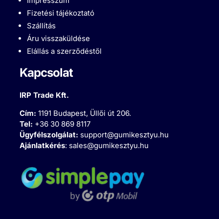
Impresszum
Fizetési tájékoztató
Szállítás
Áru visszaküldése
Elállás a szerződéstől
Kapcsolat
IRP Trade Kft.
Cím:
1191 Budapest, Üllői út 206.
Tel:
+36 30 869 8117
Ügyfélszolgálat:
support@gumikesztyu.hu
Ajánlatkérés
:
sales@gumikesztyu.hu