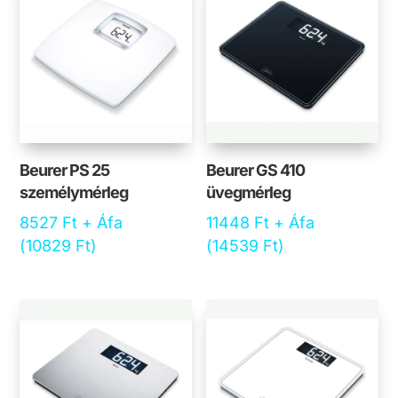
Beurer PS 25
Beurer GS 410
személymérleg
üvegmérleg
8527
Ft
+ Áfa
11448
Ft
+ Áfa
(
10829
Ft
)
(
14539
Ft
)