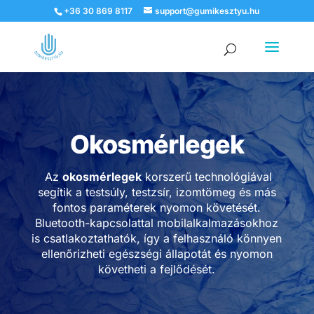
+36 30 869 8117
support@gumikesztyu.hu
Products
search
Okosmérlegek
Az
okosmérlegek
korszerű technológiával
segítik a testsúly, testzsír, izomtömeg és más
fontos paraméterek nyomon követését.
Bluetooth-kapcsolattal mobilalkalmazásokhoz
is csatlakoztathatók, így a felhasználó könnyen
ellenőrizheti egészségi állapotát és nyomon
követheti a fejlődését.