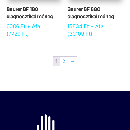
Beurer BF 180
Beurer BF 880
diagnosztikai mérleg
diagnosztikai mérleg
6086
Ft
+ Áfa
15834
Ft
+ Áfa
(
7729
Ft
)
(
20109
Ft
)
1
2
→