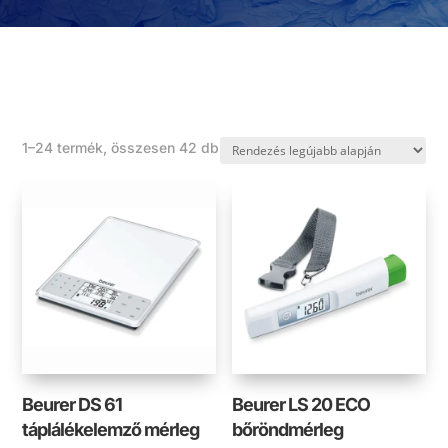
Sorted
1–24 termék, összesen 42 db
by
latest
Beurer DS 61
Beurer LS 20 ECO
táplálékelemző mérleg
bőröndmérleg