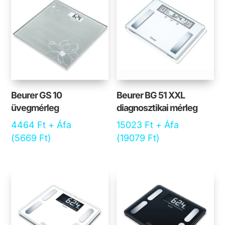
Beurer GS 10
Beurer BG 51 XXL
üvegmérleg
diagnosztikai mérleg
4464
Ft
+ Áfa
15023
Ft
+ Áfa
(
5669
Ft
)
(
19079
Ft
)