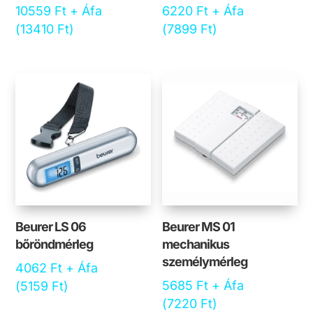
10559
Ft
+ Áfa
6220
Ft
+ Áfa
(
13410
Ft
)
(
7899
Ft
)
Beurer LS 06
Beurer MS 01
bőröndmérleg
mechanikus
személymérleg
4062
Ft
+ Áfa
5685
Ft
+ Áfa
(
5159
Ft
)
(
7220
Ft
)