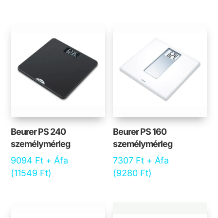
Beurer PS 240
Beurer PS 160
személymérleg
személymérleg
9094
Ft
+ Áfa
7307
Ft
+ Áfa
(
11549
Ft
)
(
9280
Ft
)