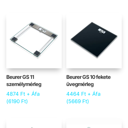
Beurer GS 11
Beurer GS 10 fekete
személymérleg
üvegmérleg
4874
Ft
+ Áfa
4464
Ft
+ Áfa
(
6190
Ft
)
(
5669
Ft
)