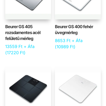
Beurer GS 405
Beurer GS 400 fehér
rozsdamentes acél
üvegmérleg
felületű mérleg
8653
Ft
+ Áfa
13559
Ft
+ Áfa
(
10989
Ft
)
(
17220
Ft
)