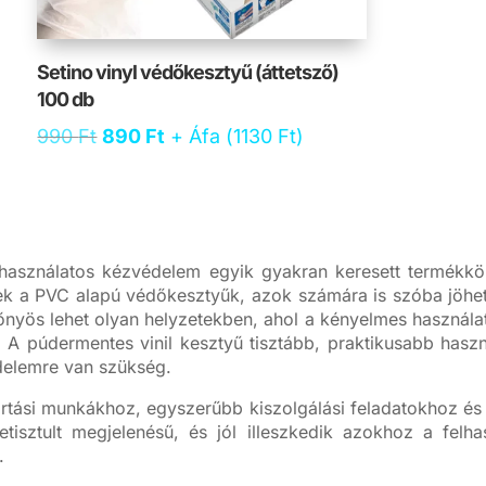
Setino vinyl védőkesztyű (áttetsző)
100 db
Original
Current
990
Ft
890
Ft
+ Áfa (
1130
Ft
)
price
price
was:
is:
990 Ft.
890 Ft.
használatos kézvédelem egyik gyakran keresett termékkör
k a PVC alapú védőkesztyűk, azok számára is szóba jöhet
őnyös lehet olyan helyzetekben, ahol a kényelmes használat,
A púdermentes vinil kesztyű tisztább, praktikusabb haszná
delemre van szükség.
artási munkákhoz, egyszerűbb kiszolgálási feladatokhoz és 
letisztult megjelenésű, és jól illeszkedik azokhoz a felh
.