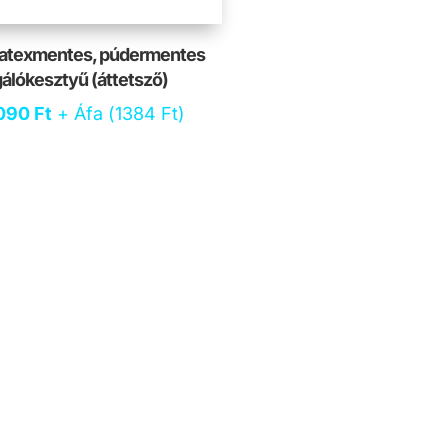
atexmentes, púdermentes
gálókesztyű (áttetsző)
riginal
Current
090
Ft
+ Áfa (
1384
Ft
)
rice
price
as:
is:
250 Ft.
1090 Ft.