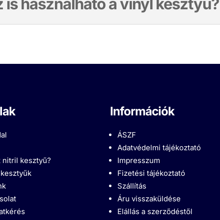
 is használható a vinyl kesztyű?
lak
Információk
al
ÁSZF
Adatvédelmi tájékoztató
 nitril kesztyű?
Impresszum
l kesztyűk
Fizetési tájékoztató
nk
Szállítás
solat
Áru visszaküldése
latkérés
Elállás a szerződéstől