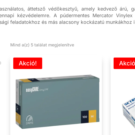
használatos, áttetsző védőkesztyű, amely kedvező árú, g
ndennapi kézvédelemre. A púdermentes Mercator Vinylex
ossági feladatokhoz és más alacsony kockázatú munkákhoz i
Sorted
Mind a(z) 5 találat megjelenítve
by
latest
Akció!
Akció