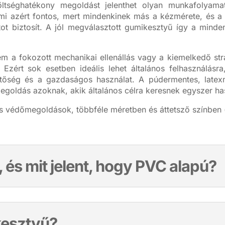
ltséghatékony megoldást jelenthet olyan munkafolyama
mi azért fontos, mert mindenkinek más a kézmérete, és a 
ot biztosít. A jól megválasztott gumikesztyű így a minde
 nem a fokozott mechanikai ellenállás vagy a kiemelkedő st
Ezért sok esetben ideális lehet általános felhasználás
hetőség és a gazdaságos használat. A púdermentes, latexm
megoldás azoknak, akik általános célra keresnek egyszer ha
s védőmegoldások, többféle méretben és áttetsző színben 
, és mit jelent, hogy PVC alapú?
 kesztyű?