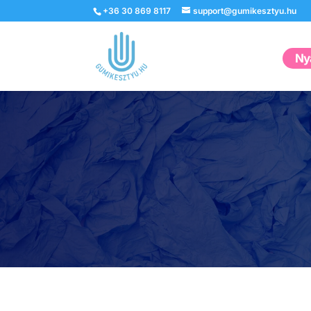
+36 30 869 8117
support@gumikesztyu.hu
Nyá