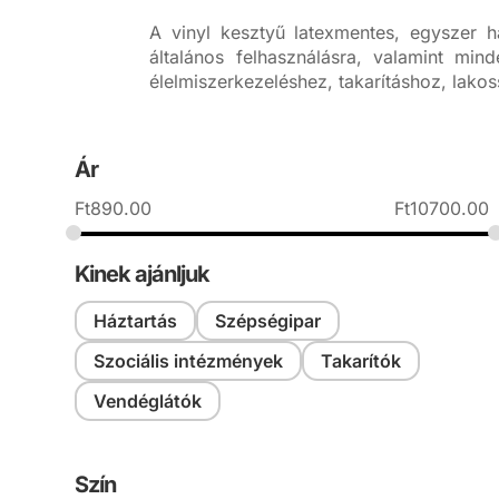
A vinyl kesztyű latexmentes, egyszer 
általános felhasználásra, valamint mi
élelmiszerkezeléshez, takarításhoz, lak
Ár
Ft
890.00
Ft
10700.00
Kinek ajánljuk
Háztartás
Szépségipar
Szociális intézmények
Takarítók
Vendéglátók
Szín