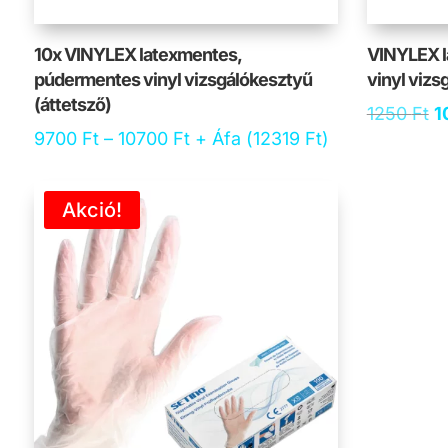
10x VINYLEX latexmentes,
VINYLEX l
púdermentes vinyl vizsgálókesztyű
vinyl vizs
(áttetsző)
O
1250
Ft
1
Ártartomány:
9700
Ft
–
10700
Ft
+ Áfa (
12319
Ft
)
p
9700 Ft
w
-
1
Akció!
10700 Ft