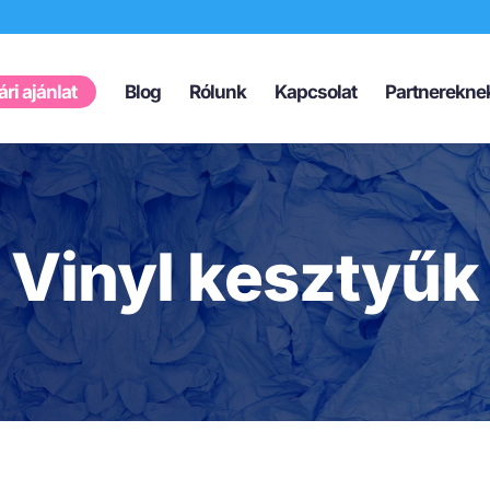
Products
search
ri ajánlat
Blog
Rólunk
Kapcsolat
Partnerekne
Vinyl kesztyűk