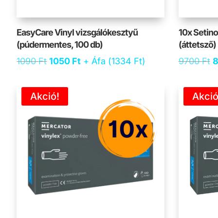
EasyCare Vinyl vizsgálókesztyű
10x Setin
(púdermentes, 100 db)
(áttetsző)
Original
Current
O
1090
Ft
1050
Ft
+ Áfa (
1334
Ft
)
9700
Ft
price
price
p
was:
is:
w
Akció!
Akció
1090 Ft.
1050 Ft.
9