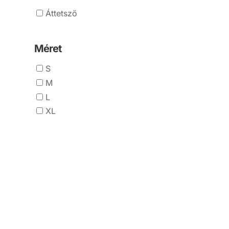
Áttetsző
Méret
S
M
L
XL