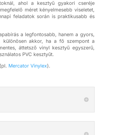
toknál, ahol a kesztyű gyakori cseréje
megfelelő méret kényelmesebb viseletet,
nnapi feladatok során is praktikusabb és
rapabírás a legfontosabb, hanem a gyors,
ra, különösen akkor, ha a fő szempont a
entes, áttetsző vinyl kesztyű egyszerű,
sználatos PVC kesztyűt.
(pl.
Mercator Vinylex
).