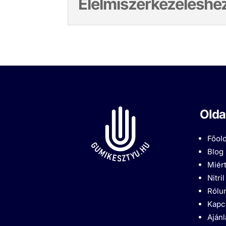
Élelmiszerkezeléshez
Olda
Főold
Blog
Miért
Nitri
Rólu
Kapc
Aján