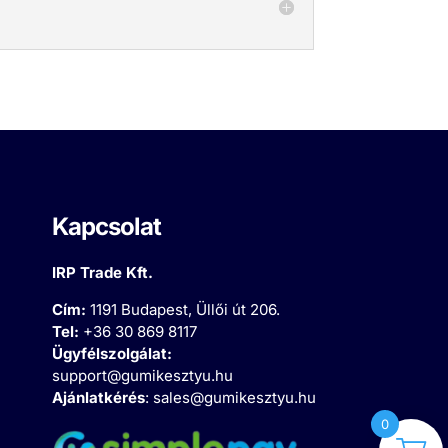
Kapcsolat
IRP Trade Kft.
Cím:
1191 Budapest, Üllői út 206.
Tel:
+36 30 869 8117
Ügyfélszolgálat:
support@gumikesztyu.hu
Ajánlatkérés
:
sales@gumikesztyu.hu
0