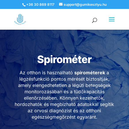
+36 30 869 8117
support@gumikesztyu.hu
Products
search
Spirométer
Az otthon is használható
spirométerek
a
légzésfunkció pontos mérését biztosítják,
amely elengedhetetlen a légúti betegségek
monitorozásában és a tüdőkapacitás
ellenőrzésében. Könnyen kezelhetők,
hordozhatók és megbízható adatokkal segítik
az orvosi diagnózist és az otthoni
egészségmegőrzést egyaránt.