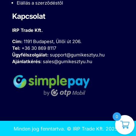
Elállás a szerződéstől
Kapcsolat
IRP Trade Kft.
Cím:
1191 Budapest, Üllői út 206.
Tel:
+36 30 869 8117
Ügyfélszolgálat:
support@gumikesztyu.hu
Ajánlatkérés
:
sales@gumikesztyu.hu
0
Minden jog fenntartva.
©
IRP Trade Kft. 2025