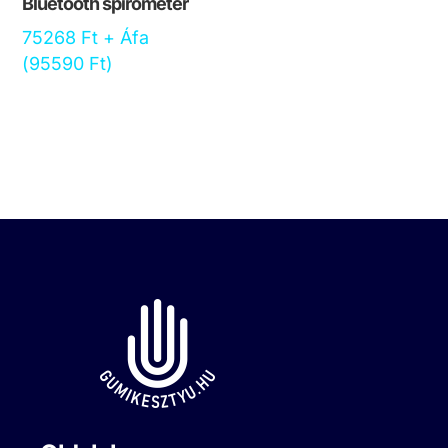
Bluetooth spirométer
75268
Ft
+ Áfa
(
95590
Ft
)