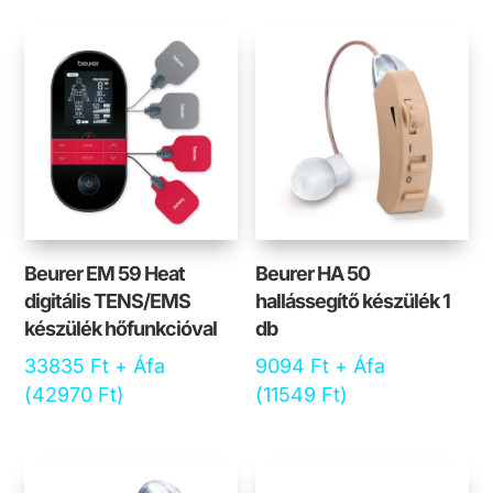
Beurer EM 59 Heat
Beurer HA 50
digitális TENS/EMS
hallássegítő készülék 1
készülék hőfunkcióval
db
33835
Ft
+ Áfa
9094
Ft
+ Áfa
(
42970
Ft
)
(
11549
Ft
)