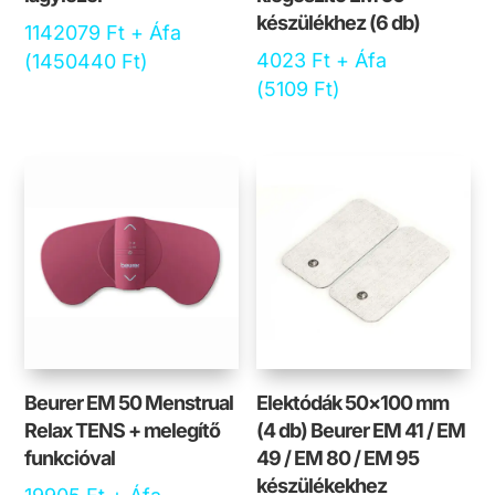
készülékhez (6 db)
1142079
Ft
+ Áfa
4023
Ft
+ Áfa
(
1450440
Ft
)
(
5109
Ft
)
Beurer EM 50 Menstrual
Elektódák 50×100 mm
Relax TENS + melegítő
(4 db) Beurer EM 41 / EM
funkcióval
49 / EM 80 / EM 95
készülékekhez