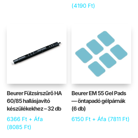
(
4190
Ft
)
Beurer Fülzsírszűrő HA
Beurer EM 55 Gel Pads
60/85 hallásjavító
— öntapadó gélpárnák
készülékekhez – 32 db
(6 db)
6366
Ft
+ Áfa
6150
Ft
+ Áfa (
7811
Ft
)
(
8085
Ft
)