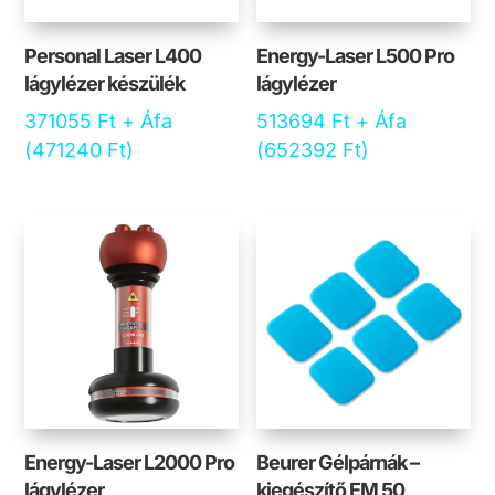
Personal Laser L400
Energy-Laser L500 Pro
lágylézer készülék
lágylézer
371055
Ft
+ Áfa
513694
Ft
+ Áfa
(
471240
Ft
)
(
652392
Ft
)
Energy-Laser L2000 Pro
Beurer Gélpárnák –
lágylézer
kiegészítő EM 50