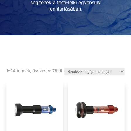
segítenek a testi-lelki egyensúly
fenntartásában.
Sorted
1–24 termék, összesen 79 db
by
latest