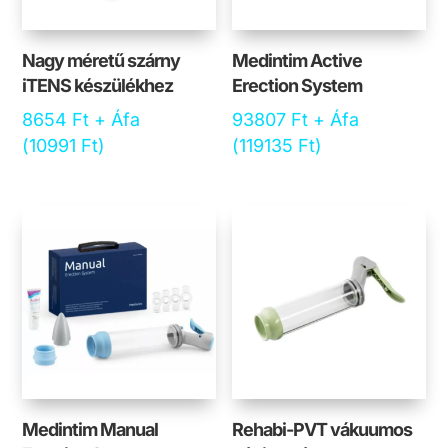
Nagy méretű szárny
Medintim Active
iTENS készülékhez
Erection System
8654
Ft
+ Áfa
93807
Ft
+ Áfa
(
10991
Ft
)
(
119135
Ft
)
Medintim Manual
Rehabi-PVT vákuumos