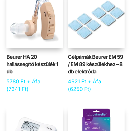
Beurer HA 20
Gélpárnák Beurer EM 59
hallássegítő készülék 1
/ EM 89 készülékhez – 8
db
db elektróda
5780
Ft
+ Áfa
4921
Ft
+ Áfa
(
7341
Ft
)
(
6250
Ft
)