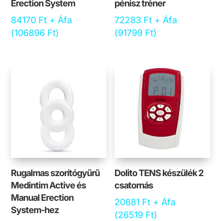
Erection System
pénisz tréner
84170
Ft
+ Áfa
72283
Ft
+ Áfa
(
106896
Ft
)
(
91799
Ft
)
Rugalmas szorítógyűrű
Dolito TENS készülék 2
Medintim Active és
csatornás
Manual Erection
20881
Ft
+ Áfa
System-hez
(
26519
Ft
)