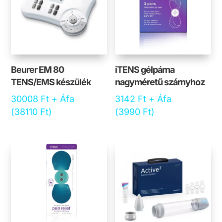
Beurer EM 80
iTENS gélpárna
TENS/EMS készülék
nagyméretű szárnyhoz
30008
Ft
+ Áfa
3142
Ft
+ Áfa
(
38110
Ft
)
(
3990
Ft
)