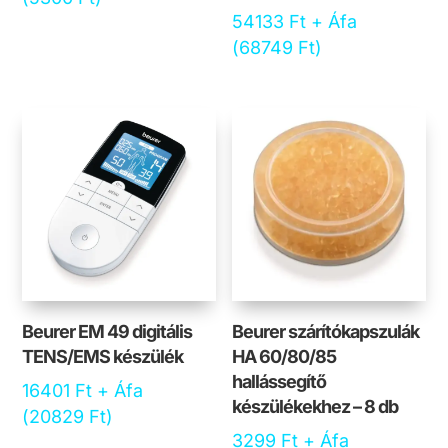
54133
Ft
+ Áfa
(
68749
Ft
)
Beurer EM 49 digitális
Beurer szárítókapszulák
TENS/EMS készülék
HA 60/80/85
hallássegítő
16401
Ft
+ Áfa
készülékekhez – 8 db
(
20829
Ft
)
3299
Ft
+ Áfa