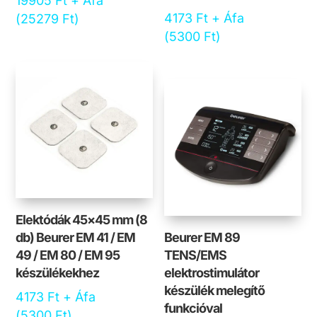
19905
Ft
+ Áfa
4173
Ft
+ Áfa
(
25279
Ft
)
(
5300
Ft
)
Elektódák 45×45 mm (8
db) Beurer EM 41 / EM
Beurer EM 89
49 / EM 80 / EM 95
TENS/EMS
készülékekhez
elektrostimulátor
készülék melegítő
4173
Ft
+ Áfa
funkcióval
(
5300
Ft
)