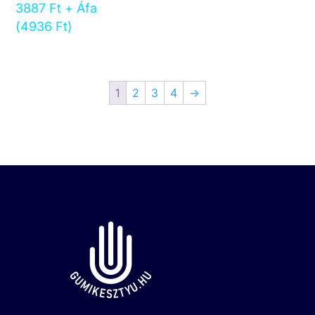
3887
Ft
+ Áfa
(
4936
Ft
)
1
2
3
4
→