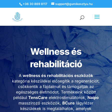
+36 30 869 8117
support@gumikesztyu.hu
Products
search
Wellness és
rehabilitáció
A
wellness és rehabilitációs eszközök
kategória készülékei elősegítik a regenerációt,
csökkentik a fájdalmat és támogatják az
egészséges életmódot. Termékeink között
például
TensCare
elektrostimulátorok,
Naipo
masszírozó eszközök,
BCure
lágylézer
készülékek is megtalálhatók, amelyek