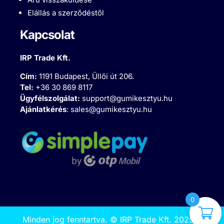
Elállás a szerződéstől
Kapcsolat
IRP Trade Kft.
Cím:
1191 Budapest, Üllői út 206.
Tel:
+36 30 869 8117
Ügyfélszolgálat:
support@gumikesztyu.hu
Ajánlatkérés
:
sales@gumikesztyu.hu
0
Minden jog fenntartva.
©
IRP Trade Kft. 2025