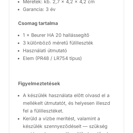
Méretek: kb. 2,7 × 4,2 × 4,2 cm
Garancia: 3 év
Csomag tartalma
1 × Beurer HA 20 hallássegítő
3 különböző méretű fülilleszték
Használati útmutató
Elem (PR48 / LR754 típus)
Figyelmeztetések
A készülék használata előtt olvasd el a
mellékelt útmutatót, és helyesen illeszd
fel a fülillesztéket.
Kerüld a vízbe merítést, valamint a
készülék szennyeződéseit — szükség