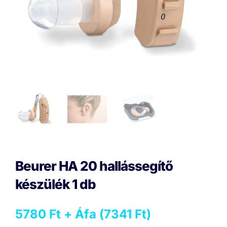
Beurer HA 20 hallássegítő
készülék 1 db
5780
Ft
+ Áfa (
7341
Ft
)