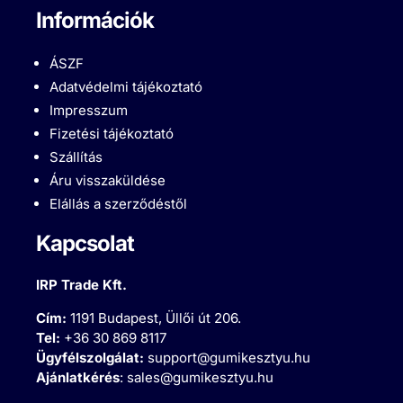
Információk
ÁSZF
Adatvédelmi tájékoztató
Impresszum
Fizetési tájékoztató
Szállítás
Áru visszaküldése
Elállás a szerződéstől
Kapcsolat
IRP Trade Kft.
Cím:
1191 Budapest, Üllői út 206.
Tel:
+36 30 869 8117
Ügyfélszolgálat:
support@gumikesztyu.hu
Ajánlatkérés
:
sales@gumikesztyu.hu