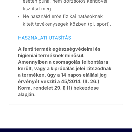
esetén puha, nem dörzsölős kendővel
tisztítsd meg.
Ne használd erős fizikai hatásoknak
kitett tevékenységek közben (pl. sport).
HASZNÁLATI UTASÍTÁS
A fenti termék egészségvédelmi és
higiéniai terméknek minősül.
Amennyiben a csomagolás felbontásra
került, vagy a kipróbálás jelei látszódnak
a terméken, úgy a 14 napos elállási jog
érvényét veszíti a 45/2014. (II. 26.)
Korm. rendelet 29. § (1) bekezdése
alapján.