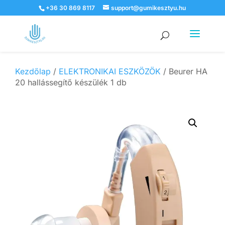
+36 30 869 8117
support@gumikesztyu.hu
Products
search
Kezdőlap
/
ELEKTRONIKAI ESZKÖZÖK
/ Beurer HA
20 hallássegítő készülék 1 db