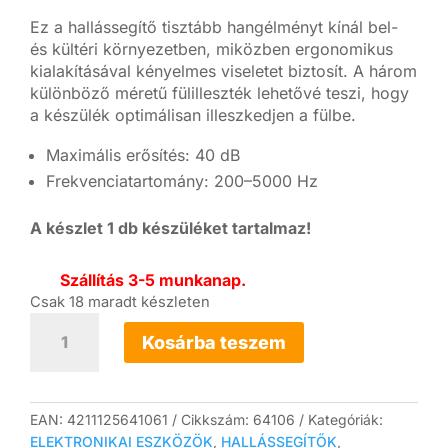
Ez a hallássegítő tisztább hangélményt kínál bel-
és kültéri környezetben, miközben ergonomikus
kialakításával kényelmes viseletet biztosít. A három
különböző méretű fülilleszték lehetővé teszi, hogy
a készülék optimálisan illeszkedjen a fülbe.
Maximális erősítés: 40 dB
Frekvenciatartomány: 200–5000 Hz
A készlet 1 db készüléket tartalmaz!
Szállítás 3-5 munkanap.
Csak 18 maradt készleten
Beurer
HA
Kosárba teszem
20
hallássegítő
készülék
1
EAN:
4211125641061
Cikkszám:
64106
Kategóriák:
db
ELEKTRONIKAI ESZKÖZÖK
,
HALLÁSSEGÍTŐK
,