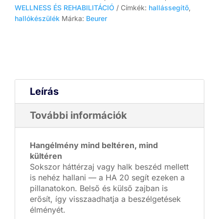
mennyiség
WELLNESS ÉS REHABILITÁCIÓ
Címkék:
hallássegítő
,
hallókészülék
Márka:
Beurer
Leírás
További információk
Hangélmény mind beltéren, mind
kültéren
Sokszor háttérzaj vagy halk beszéd mellett
is nehéz hallani — a HA 20 segít ezeken a
pillanatokon. Belső és külső zajban is
erősít, így visszaadhatja a beszélgetések
élményét.