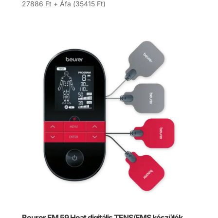
27886
Ft
+ Áfa (
35415
Ft
)
Beurer EM 59 Heat digitális TENS/EMS készülék