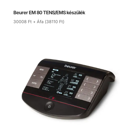
Beurer EM 80 TENS/EMS készülék
30008
Ft
+ Áfa (
38110
Ft
)