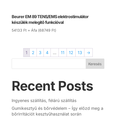
Beurer EM 89 TENS/EMS elektrostimulátor
készülék melegítő funkcióval
54133
Ft
+ Áfa (
68749
Ft
)
1
2
3
4
…
11
12
13
→
Keresés
Recent Posts
Ingyenes szállítás, félárú szállítás
Gumikesztyű és bőrvédelem – Így előzd meg a
bőrirritációt kesztyűhasználat során