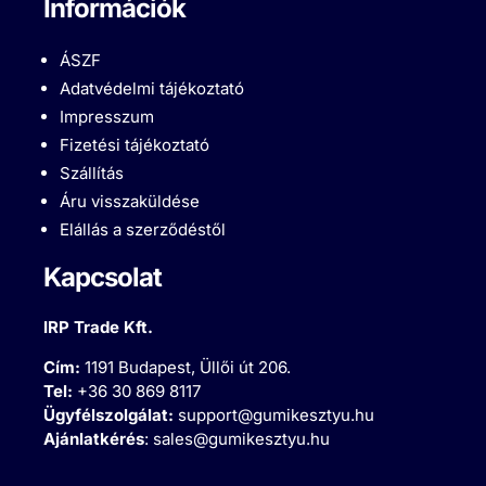
Információk
ÁSZF
Adatvédelmi tájékoztató
Impresszum
Fizetési tájékoztató
Szállítás
Áru visszaküldése
Elállás a szerződéstől
Kapcsolat
IRP Trade Kft.
Cím:
1191 Budapest, Üllői út 206.
Tel:
+36 30 869 8117
Ügyfélszolgálat:
support@gumikesztyu.hu
Ajánlatkérés
:
sales@gumikesztyu.hu