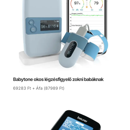
Babytone okos légzésfigyelő zokni babáknak
69283
Ft
+ Áfa (
87989
Ft
)