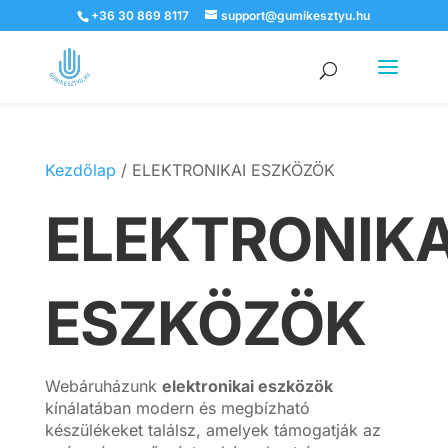
+36 30 869 8117
support@gumikesztyu.hu
Products
search
Kezdőlap
/ ELEKTRONIKAI ESZKÖZÖK
ELEKTRONIKA
ESZKÖZÖK
Webáruházunk
elektronikai eszközök
kínálatában modern és megbízható
készülékeket találsz, amelyek támogatják az