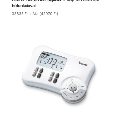
hőfunkcióval
33835
Ft
+ Áfa (
42970
Ft
)