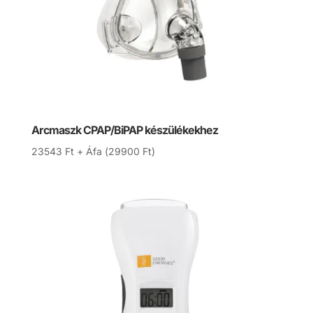
Arcmaszk CPAP/BiPAP készülékekhez
23543
Ft
+ Áfa (
29900
Ft
)