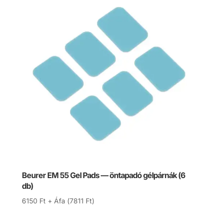
Beurer EM 55 Gel Pads — öntapadó gélpárnák (6
db)
6150
Ft
+ Áfa (
7811
Ft
)