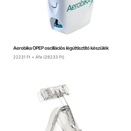
Aerobika OPEP oscillációs légúttisztító készülék
22231
Ft
+ Áfa (
28233
Ft
)