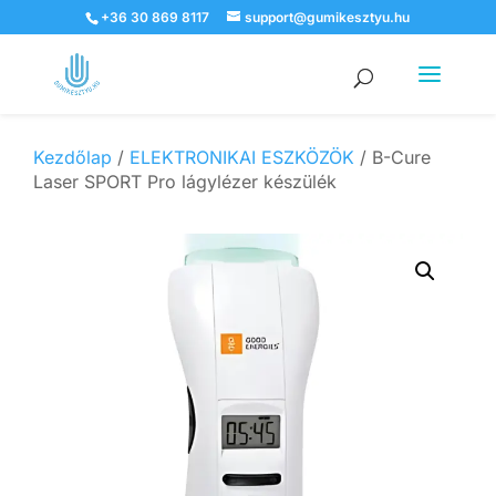
+36 30 869 8117
support@gumikesztyu.hu
Products
search
Kezdőlap
/
ELEKTRONIKAI ESZKÖZÖK
/ B-Cure
Laser SPORT Pro lágylézer készülék