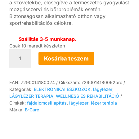
a szövetekbe, elősegítve a természetes gyógyulást
mozgásszervi és bőrproblémák esetén.
Biztonságosan alkalmazható otthon vagy
sportrehabilitációs célokra.
Szállítás 3-5 munkanap.
Csak 10 maradt készleten
B-
Cure
Kosárba teszem
Laser
SPORT
Pro
lágylézer
EAN:
7290014180024
Cikkszám:
7290014180062pro
készülék
Kategóriák:
ELEKTRONIKAI ESZKÖZÖK
,
lágylézer
,
mennyiség
LÁGYLÉZER TERÁPIA
,
WELLNESS ÉS REHABILITÁCIÓ
Címkék:
fájdalomcsillapítás
,
lágylézer
,
lézer terápia
Márka:
B-Cure