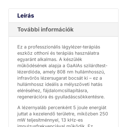
Leírás
További információk
Ez a professzionális lágylézer-terápiás
eszköz otthoni és terápiás használatra
egyaránt alkalmas. A készülék
működésének alapja a GaAIAs szilárdtest-
lézerdióda, amely 808 nm hullámhosszú,
infravörös lézersugarat bocsát ki – ez a
hullámhossz ideális a mélyszöveti hatás
eléréséhez, fájdalomcsillapításra,
regenerációra és gyulladáscsökkentésre.
A lézernyaláb percenként 5 joule energiát
juttat a kezelendő területre, miközben 250
mW teljesítménnyel, 13 kHz-es
impulzusfrekvenciával működik. Ez