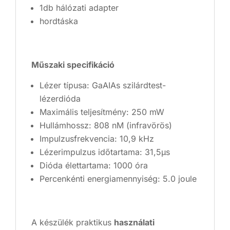
1db hálózati adapter
hordtáska
Műszaki specifikáció
Lézer típusa: GaAIAs szilárdtest-
lézerdióda
Maximális teljesítmény: 250 mW
Hullámhossz: 808 nM (infravörös)
Impulzusfrekvencia: 10,9 kHz
Lézerimpulzus időtartama: 31,5μs
Dióda élettartama: 1000 óra
Percenkénti energiamennyiség: 5.0 joule
A készülék praktikus
használati