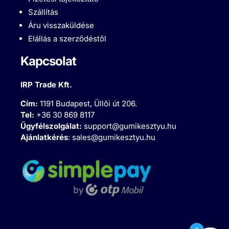
Szállítás
Áru visszaküldése
Elállás a szerződéstől
Kapcsolat
IRP Trade Kft.
Cím:
1191 Budapest, Üllői út 206.
Tel:
+36 30 869 8117
Ügyfélszolgálat:
support@gumikesztyu.hu
Ajánlatkérés
:
sales@gumikesztyu.hu