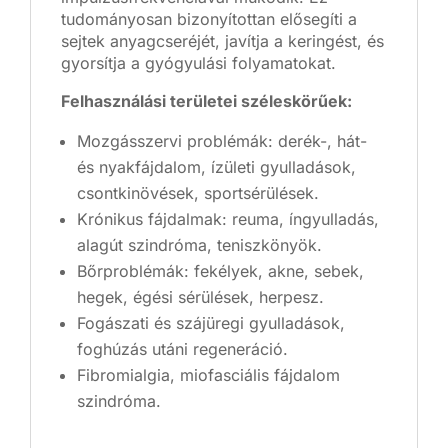
tudományosan bizonyítottan elősegíti a
sejtek anyagcseréjét, javítja a keringést, és
gyorsítja a gyógyulási folyamatokat.
Felhasználási területei széleskörűek:
Mozgásszervi problémák: derék-, hát-
és nyakfájdalom, ízületi gyulladások,
csontkinövések, sportsérülések.
Krónikus fájdalmak: reuma, íngyulladás,
alagút szindróma, teniszkönyök.
Bőrproblémák: fekélyek, akne, sebek,
hegek, égési sérülések, herpesz.
Fogászati és szájüregi gyulladások,
foghúzás utáni regeneráció.
Fibromialgia, miofasciális fájdalom
szindróma.