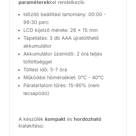
paraméterek
kel rendelkezik:
Időzítő beállítási tartomány: 00:00 -
99:30 perc
LCD kijelző mérete: 26 x 15 mm
Tápellátás: 3 db AAA újratölthető
akkumulátor
Akkumulátor üzemidő: 2 óra teljes
töltöttséggel
Töltési idő: 5-7 óra
Működési hőmérséklet: 0°C - 40°C
Páratartalom tűrés: 15-90% (nem
lecsapódó)
A készülék
kompakt
és
hordozható
kialakítású: