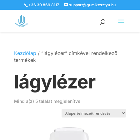
+36 30 869 8117
support@gumikesztyu.hu
Products
search
Kezdőlap
/ “lágylézer” címkével rendelkező
termékek
lágylézer
Mind a(z) 5 találat megjelenítve