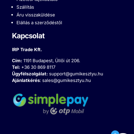
Szállítás
Áru visszaküldése
Elállás a szerződéstől
Kapcsolat
IRP Trade Kft.
Cím:
1191 Budapest, Üllői út 206.
Tel:
+36 30 869 8117
Ügyfélszolgálat:
support@gumikesztyu.hu
Ajánlatkérés
:
sales@gumikesztyu.hu