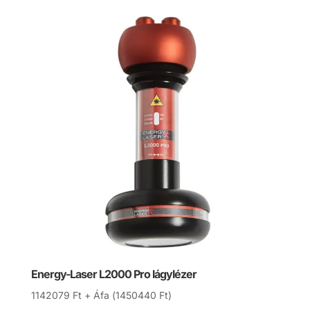
Energy-Laser L2000 Pro lágylézer
1142079
Ft
+ Áfa (
1450440
Ft
)