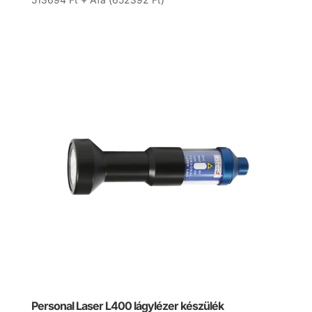
Personal Laser L400 lágylézer készülék