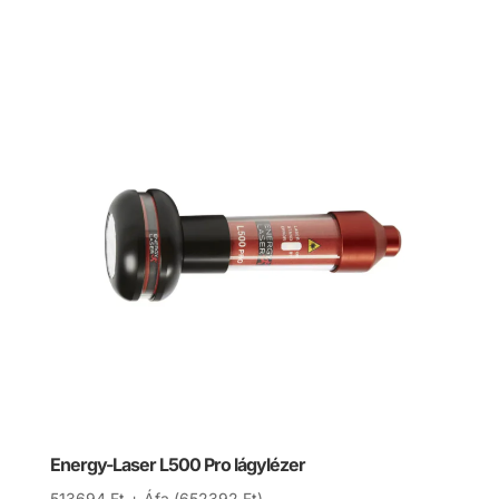
Energy-Laser L500 Pro lágylézer
513694
Ft
+ Áfa (
652392
Ft
)