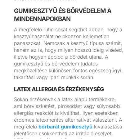
GUMIKESZTYŰ ÉS BŐRVÉDELEM A
MINDENNAPOKBAN
A megfelelő rutin sokat segíthet abban, hogy a
kesztyűhasználat ne okozzon kellemetlen
panaszokat. Nemcsak a kesztyű típusa számít,
hanem az is, hogy milyen hosszú ideig viseled,
illetve hogyan ápolod a bőrödet utána. A
gumikesztyű és bőrvédelem tudatos
megközelítése különösen fontos egészségügyi,
takarítási vagy ipari munkák során.
LATEX ALLERGIA ÉS ÉRZÉKENYSÉG
Sokan érzékenyek a latex alapú termékekre,
ami bőrviszketést, pirosodást vagy súlyosabb
allergiás reakciót is kiválthat. Ilyen esetekben
érdemes latexmentes alternatívát választani. A
megfelelő
bőrbarát gumikesztyű
kiválasztása
jelentősen csökkentheti az irritáció esélyét,