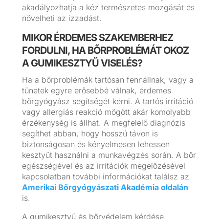
akadályozhatja a kéz természetes mozgását és
növelheti az izzadást.
MIKOR ÉRDEMES SZAKEMBERHEZ
FORDULNI, HA BŐRPROBLÉMÁT OKOZ
A GUMIKESZTYŰ VISELÉS?
Ha a bőrproblémák tartósan fennállnak, vagy a
tünetek egyre erősebbé válnak, érdemes
bőrgyógyász segítségét kérni. A tartós irritáció
vagy allergiás reakció mögött akár komolyabb
érzékenység is állhat. A megfelelő diagnózis
segíthet abban, hogy hosszú távon is
biztonságosan és kényelmesen lehessen
kesztyűt használni a munkavégzés során. A bőr
egészségével és az irritációk megelőzésével
kapcsolatban további információkat találsz az
Amerikai Bőrgyógyászati Akadémia oldalán
is.
A gumikesztyű és bőrvédelem kérdése