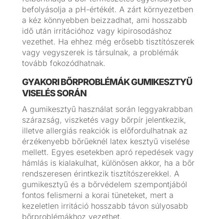
befolyásolja a pH-értékét. A zárt környezetben
a kéz könnyebben beizzadhat, ami hosszabb
idő után irritációhoz vagy kipirosodáshoz
vezethet. Ha ehhez még erősebb tisztítószerek
vagy vegyszerek is társulnak, a problémák
tovább fokozódhatnak.
GYAKORI BŐRPROBLÉMÁK GUMIKESZTYŰ
VISELÉS SORÁN
A gumikesztyű használat során leggyakrabban
szárazság, viszketés vagy bőrpír jelentkezik,
illetve allergiás reakciók is előfordulhatnak az
érzékenyebb bőrűeknél latex kesztyű viselése
mellett. Egyes esetekben apró repedések vagy
hámlás is kialakulhat, különösen akkor, ha a bőr
rendszeresen érintkezik tisztítószerekkel. A
gumikesztyű és a bőrvédelem szempontjából
fontos felismerni a korai tüneteket, mert a
kezeletlen irritáció hosszabb távon súlyosabb
bőrproblémákhoz vezethet.