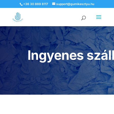
+36 30 869 8117
support@gumikesztyu.hu
Products
search
Ingyenes szállí