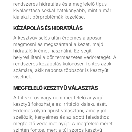
rendszeres hidratálás és a megfelelő típus
kiválasztása sokkal hatékonyabb, mint a már
kialakult bőrproblémák kezelése.
KÉZÁPOLÁS ÉS HIDRATÁLÁS
A kesztyűviselés után érdemes alaposan
megmosni és megszárítani a kezet, majd
hidratáló krémet használni. Ez segít
helyreállítani a bőr természetes védőrétegét. A
rendszeres kézápolás különösen fontos azok
számára, akik naponta többször is kesztyűt
viselnek.
MEGFELELŐ KESZTYŰ VÁLASZTÁS
A túl szoros vagy nem megfelelő anyagú
kesztyű fokozhatja az irritáció kialakulását.
Érdemes olyan típust választani, amely jól
szellőzik, kényelmes és az adott feladathoz
megfelelő védelmet nyújt. A megfelelő méret
szintén fontos, mert a túl szoros kesztyű