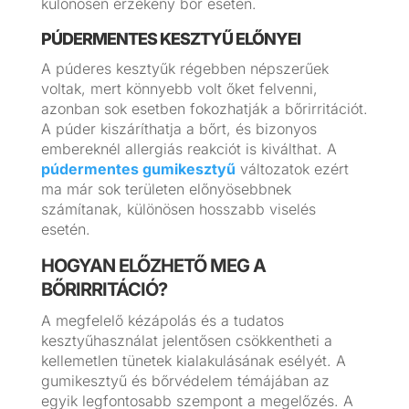
különösen érzékeny bőr esetén.
PÚDERMENTES KESZTYŰ ELŐNYEI
A púderes kesztyűk régebben népszerűek
voltak, mert könnyebb volt őket felvenni,
azonban sok esetben fokozhatják a bőrirritációt.
A púder kiszáríthatja a bőrt, és bizonyos
embereknél allergiás reakciót is kiválthat. A
púdermentes gumikesztyű
változatok ezért
ma már sok területen előnyösebbnek
számítanak, különösen hosszabb viselés
esetén.
HOGYAN ELŐZHETŐ MEG A
BŐRIRRITÁCIÓ?
A megfelelő kézápolás és a tudatos
kesztyűhasználat jelentősen csökkentheti a
kellemetlen tünetek kialakulásának esélyét. A
gumikesztyű és bőrvédelem témájában az
egyik legfontosabb szempont a megelőzés. A