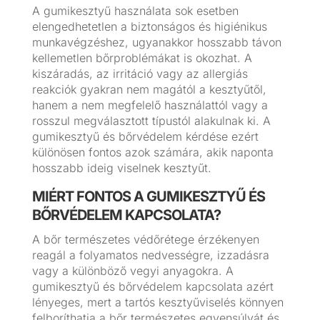
A gumikesztyű használata sok esetben
elengedhetetlen a biztonságos és higiénikus
munkavégzéshez, ugyanakkor hosszabb távon
kellemetlen bőrproblémákat is okozhat. A
kiszáradás, az irritáció vagy az allergiás
reakciók gyakran nem magától a kesztyűtől,
hanem a nem megfelelő használattól vagy a
rosszul megválasztott típustól alakulnak ki. A
gumikesztyű és bőrvédelem kérdése ezért
különösen fontos azok számára, akik naponta
hosszabb ideig viselnek kesztyűt.
MIÉRT FONTOS A GUMIKESZTYŰ ÉS
BŐRVÉDELEM KAPCSOLATA?
A bőr természetes védőrétege érzékenyen
reagál a folyamatos nedvességre, izzadásra
vagy a különböző vegyi anyagokra. A
gumikesztyű és bőrvédelem kapcsolata azért
lényeges, mert a tartós kesztyűviselés könnyen
felboríthatja a bőr természetes egyensúlyát és