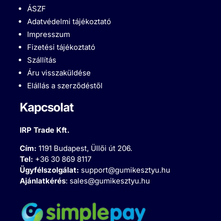
ÁSZF
Adatvédelmi tájékoztató
Impresszum
Fizetési tájékoztató
Szállítás
Áru visszaküldése
Elállás a szerződéstől
Kapcsolat
IRP Trade Kft.
Cím:
1191 Budapest, Üllői út 206.
Tel:
+36 30 869 8117
Ügyfélszolgálat:
support@gumikesztyu.hu
Ajánlatkérés
:
sales@gumikesztyu.hu