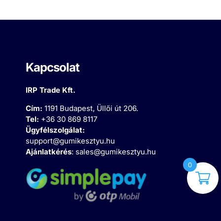
Kapcsolat
IRP Trade Kft.
Cím:
1191 Budapest, Üllői út 206.
Tel:
+36 30 869 8117
Ügyfélszolgálat:
support@gumikesztyu.hu
Ajánlatkérés
:
sales@gumikesztyu.hu
0