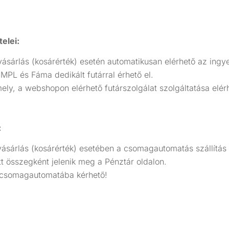
telei:
ásárlás (kosárérték) esetén automatikusan elérhető az ingye
 MPL és Fáma dedikált futárral érhető el.
, a webshopon elérhető futárszolgálat szolgáltatása elér
:
ásárlás (kosárérték) esetében a csomagautomatás szállítás k
t összegként jelenik meg a Pénztár oldalon.
ag csomagautomatába kérhető!