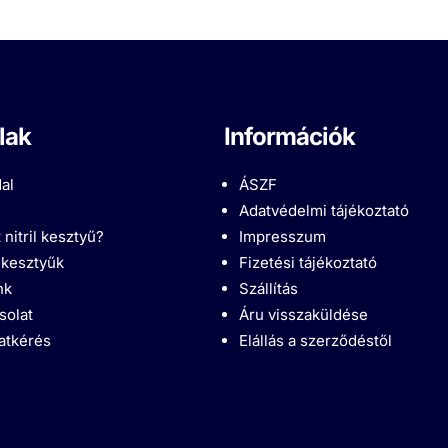
lak
Információk
al
ÁSZF
Adatvédelmi tájékoztató
 nitril kesztyű?
Impresszum
l kesztyűk
Fizetési tájékoztató
nk
Szállítás
solat
Áru visszaküldése
latkérés
Elállás a szerződéstől