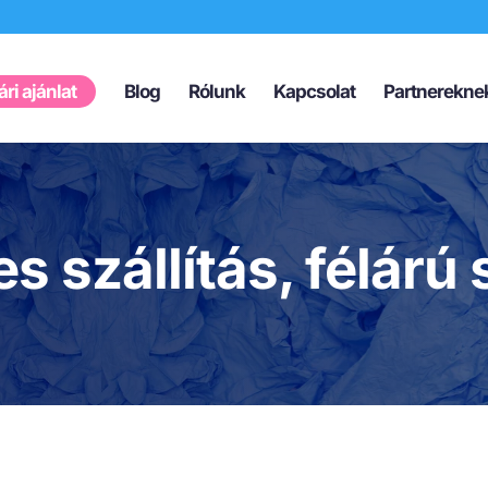
Products
search
ri ajánlat
Blog
Rólunk
Kapcsolat
Partnerekne
s szállítás, félárú 