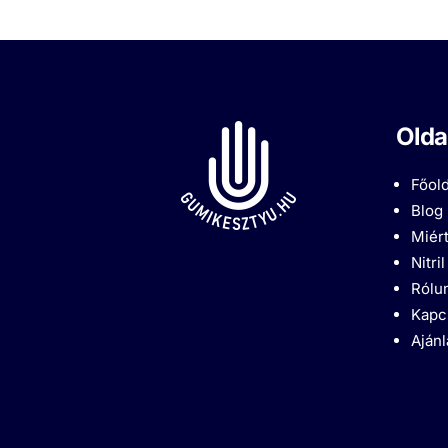
Olda
Főold
Blog
Miért
Nitri
Rólu
Kapc
Aján