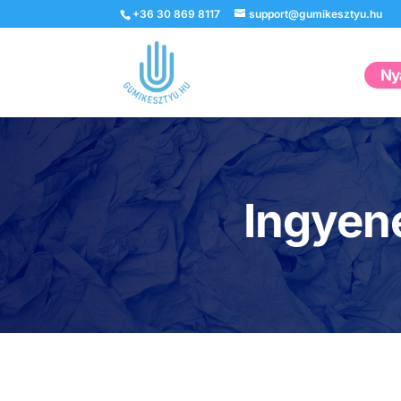
+36 30 869 8117
support@gumikesztyu.hu
Nyá
Ingyene