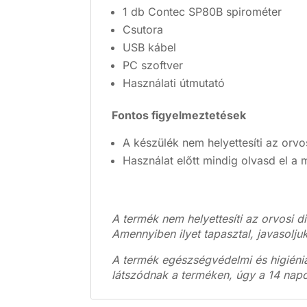
1 db Contec SP80B spirométer
Csutora
USB kábel
PC szoftver
Használati útmutató
Fontos figyelmeztetések
A készülék nem helyettesíti az orvo
Használat előtt mindig olvasd el a m
A termék nem helyettesíti az orvosi di
Amennyiben ilyet tapasztal, javasoljuk
A termék egészségvédelmi és higiénia
látszódnak a terméken, úgy a 14 napos 