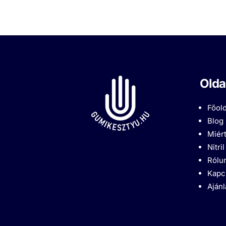
Olda
Főold
Blog
Miért
Nitri
Rólu
Kapc
Aján