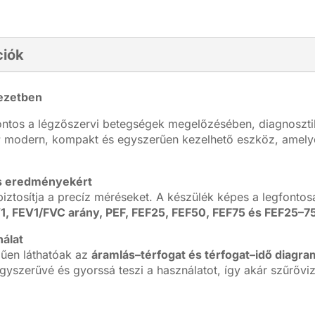
ciók
ezetben
ontos a légzőszervi betegségek megelőzésében, diagnoszt
r
modern, kompakt és egyszerűen kezelhető eszköz, amelyet 
os eredményekért
 biztosítja a precíz méréseket. A készülék képes a legfont
1, FEV1/FVC arány, PEF, FEF25, FEF50, FEF75 és FEF25–7
nálat
műen láthatóak az
áramlás–térfogat és térfogat–idő diagr
yszerűvé és gyorssá teszi a használatot, így akár szűrővi