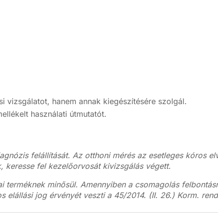
si vizsgálatot, hanem annak kiegészítésére szolgál.
ellékelt használati útmutatót.
agnózis felállítását. Az otthoni mérés az esetleges kóros elv
, keresse fel kezelőorvosát kivizsgálás végett.
i terméknek minősül. Amennyiben a csomagolás felbontásra 
elállási jog érvényét veszti a 45/2014. (II. 26.) Korm. rend