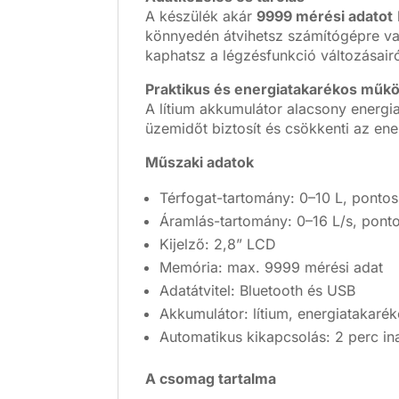
A készülék akár
9999 mérési adatot
könnyedén átvihetsz számítógépre vag
kaphatsz a légzésfunkció változásairó
Praktikus és energiatakarékos műk
A lítium akkumulátor alacsony energi
üzemidőt biztosít és csökkenti az ene
Műszaki adatok
Térfogat-tartomány: 0–10 L, pont
Áramlás-tartomány: 0–16 L/s, pont
Kijelző: 2,8” LCD
Memória: max. 9999 mérési adat
Adatátvitel: Bluetooth és USB
Akkumulátor: lítium, energiatakaré
Automatikus kikapcsolás: 2 perc ina
A csomag tartalma