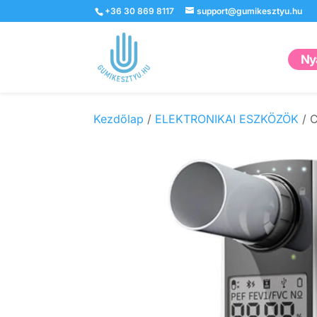
+36 30 869 8117
support@gumikesztyu.hu
Nyá
Kezdőlap
/
ELEKTRONIKAI ESZKÖZÖK
/ C