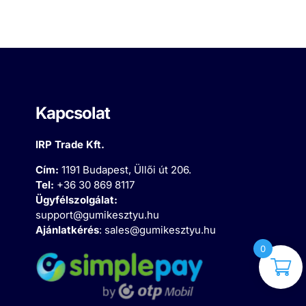
Kapcsolat
IRP Trade Kft.
Cím:
1191 Budapest, Üllői út 206.
Tel:
+36 30 869 8117
Ügyfélszolgálat:
support@gumikesztyu.hu
Ajánlatkérés
:
sales@gumikesztyu.hu
0