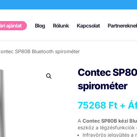
Products
search
ri ajánlat
Blog
Rólunk
Kapcsolat
Partnerekne
ontec SP80B Bluetooth spirométer
Contec SP80
spirométer
75268
Ft
+ Áf
A
Contec SP80B kézi Blu
eszköz a légzésfunkciók 
Infravörös jelgyűjtés a