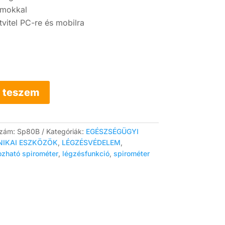
amokkal
vitel PC-re és mobilra
 teszem
szám:
Sp80B
Kategóriák:
EGÉSZSÉGÜGYI
NIKAI ESZKÖZÖK
,
LÉGZÉSVÉDELEM
,
ozható spirométer
,
légzésfunkció
,
spirométer