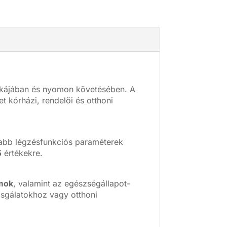
ikájában és nyomon követésében. A
kórházi, rendelői és otthoni
osabb légzésfunkciós paraméterek
5
értékekre.
amok
, valamint az egészségállapot-
zsgálatokhoz vagy otthoni