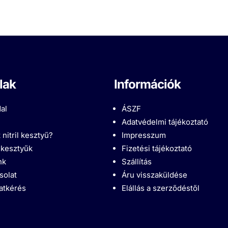
lak
Információk
al
ÁSZF
Adatvédelmi tájékoztató
 nitril kesztyű?
Impresszum
l kesztyűk
Fizetési tájékoztató
nk
Szállítás
solat
Áru visszaküldése
latkérés
Elállás a szerződéstől