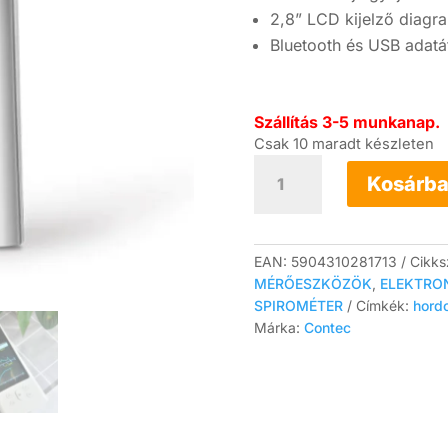
2,8” LCD kijelző diagr
Bluetooth és USB adatát
Szállítás 3-5 munkanap.
Csak 10 maradt készleten
Contec
SP80B
Kosárba
Bluetooth
spirométer
mennyiség
EAN:
5904310281713
Cikk
MÉRŐESZKÖZÖK
,
ELEKTRO
SPIROMÉTER
Címkék:
hord
Márka:
Contec