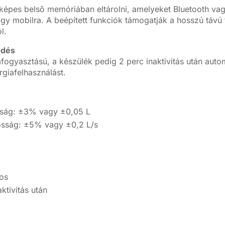
képes belső memóriában eltárolni, amelyeket Bluetooth va
y mobilra. A beépített funkciók támogatják a hosszú távú 
l.
ödés
afogyasztású, a készülék pedig 2 perc inaktivitás után aut
rgiafelhasználást.
osság: ±3% vagy ±0,05 L
osság: ±5% vagy ±0,2 L/s
kos
ktivitás után