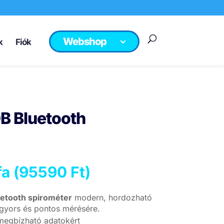
Webshop
k
Fiók
B Bluetooth
a (
95590
Ft
)
etooth spirométer
modern, hordozható
gyors és pontos mérésére.
 megbízható adatokért