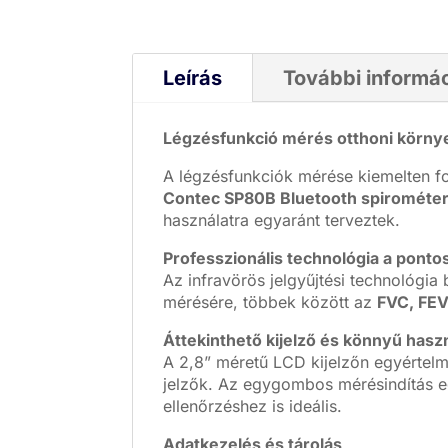
Leírás
További informá
Légzésfunkció mérés otthoni körny
A légzésfunkciók mérése kiemelten f
Contec SP80B Bluetooth spirométe
használatra egyaránt terveztek.
Professzionális technológia a pont
Az infravörös jelgyűjtési technológia
mérésére, többek között az
FVC, FEV
Áttekinthető kijelző és könnyű hasz
A 2,8” méretű LCD kijelzőn egyértel
jelzők. Az egygombos mérésindítás eg
ellenőrzéshez is ideális.
Adatkezelés és tárolás