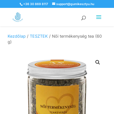
+36 30 869 8117
support@gumikesztyu.hu
Products
search
Kezdőlap
/
TESZTEK
/ Női termékenység tea (60
g)