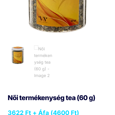
Női termékenység tea (60 g)
3622
Ft
+ Áfa (
4600
Ft
)