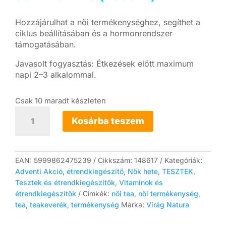
Hozzájárulhat a női termékenységhez, segíthet a
ciklus beállításában és a hormonrendszer
támogatásában.
Javasolt fogyasztás: Étkezések előtt maximum
napi 2–3 alkalommal.
Csak 10 maradt készleten
Női
termékenység
Kosárba teszem
tea
(60
g)
mennyiség
EAN:
5999862475239
Cikkszám:
148617
Kategóriák:
Adventi Akció
,
étrendkiegészítő
,
Nők hete
,
TESZTEK
,
Tesztek és étrendkiegészítők
,
Vitaminok és
étrendkiegészítők
Címkék:
női tea
,
női termékenység
,
tea
,
teakeverék
,
termékenység
Márka:
Virág Natura