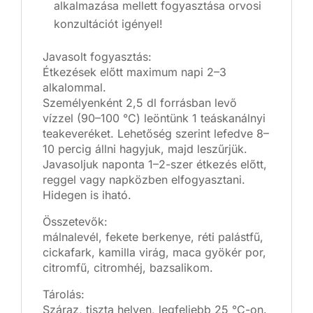
alkalmazása mellett fogyasztása orvosi
konzultációt igényel!
Javasolt fogyasztás:
Étkezések előtt maximum napi 2–3
alkalommal.
Személyenként 2,5 dl forrásban levő
vízzel (90–100 °C) leöntünk 1 teáskanálnyi
teakeveréket. Lehetőség szerint lefedve 8–
10 percig állni hagyjuk, majd leszűrjük.
Javasoljuk naponta 1–2-szer étkezés előtt,
reggel vagy napközben elfogyasztani.
Hidegen is iható.
Összetevők:
málnalevél, fekete berkenye, réti palástfű,
cickafark, kamilla virág, maca gyökér por,
citromfű, citromhéj, bazsalikom.
Tárolás:
Száraz, tiszta helyen, legfeljebb 25 °C-on.