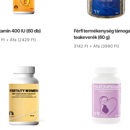
tamin 400 IU (60 db)
Férfi termékenység támoga
teakeverék (60 g)
3
Ft
+ Áfa (
2429
Ft
)
3142
Ft
+ Áfa (
3990
Ft
)