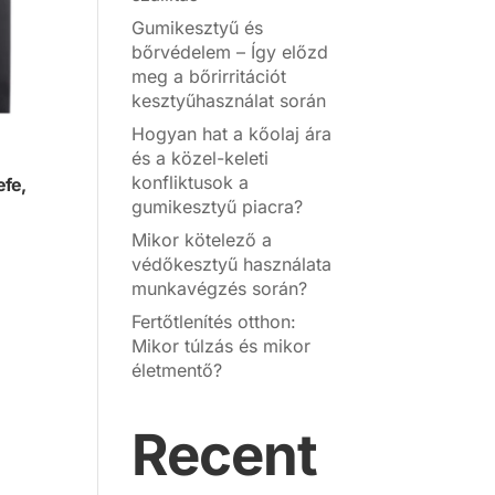
Gumikesztyű és
bőrvédelem – Így előzd
meg a bőrirritációt
kesztyűhasználat során
Hogyan hat a kőolaj ára
és a közel-keleti
konfliktusok a
efe,
gumikesztyű piacra?
Mikor kötelező a
védőkesztyű használata
munkavégzés során?
Fertőtlenítés otthon:
Mikor túlzás és mikor
életmentő?
Recent