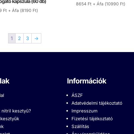
gató kapszula (60 db)
8654
Ft
+ Áfa (
10990
Ft
)
9
Ft
+ Áfa (
8190
Ft
)
1
2
3
→
lak
Információk
al
ÁSZF
Adatvédelmi tájékoztató
 nitril kesztyű?
Impresszum
l kesztyűk
Fizetési tájékoztató
nk
Szállítás