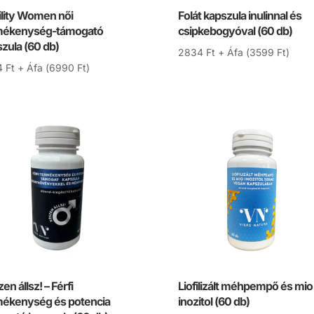
ility Women női
Folát kapszula inulinnal és
mékenység-támogató
csipkebogyóval (60 db)
zula (60 db)
2834
Ft
+ Áfa (
3599
Ft
)
4
Ft
+ Áfa (
6990
Ft
)
en állsz! – Férfi
Liofilizált méhpempő és mio
mékenység és potencia
inozitol (60 db)