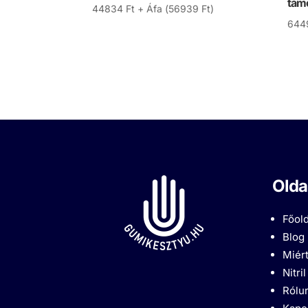
támo
44834
Ft
+ Áfa (
56939
Ft
)
644
Olda
Főold
Blog
Miért
Nitri
Rólu