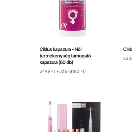
Ciklus kapszula – Női
Cikl
termékenység támogató
333
kapszula (60 db)
6449
Ft
+ Áfa (
8190
Ft
)