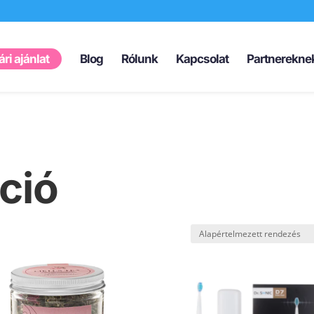
Products
search
ri ajánlat
Blog
Rólunk
Kapcsolat
Partnerekne
ció