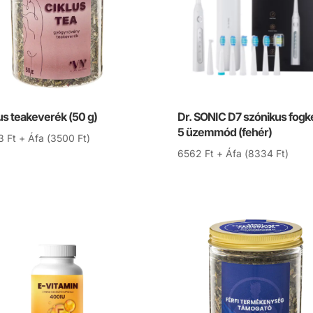
us teakeverék (50 g)
Dr. SONIC D7 szónikus fogk
5 üzemmód (fehér)
3
Ft
+ Áfa (
3500
Ft
)
6562
Ft
+ Áfa (
8334
Ft
)