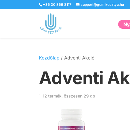
+36 30 869 8117
support@gumikesztyu.hu
Nyá
Kezdőlap
/ Adventi Akció
Adventi Ak
1–12 termék, összesen 29 db