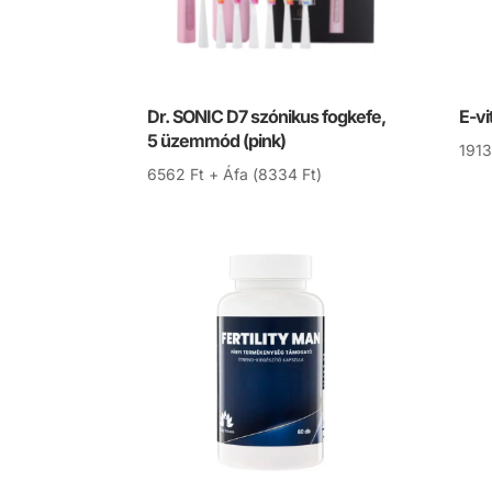
Dr. SONIC D7 szónikus fogkefe,
E-vi
5 üzemmód (pink)
191
6562
Ft
+ Áfa (
8334
Ft
)