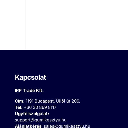
Kapcsolat
IRP Trade Kft.
Cím:
1191 Budapest, Üllői út 206.
Tel:
+36 30 869 8117
Ügyfélszolgálat:
support@gumikesztyu.hu
Ajánlatkérés
:
sales@gumikesztyu.hu