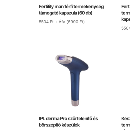
Fertility man férfi termékenység
Fert
támogató kapszula (60 db)
ter
kaps
5504
Ft
+ Áfa (
6990
Ft
)
550
IPL derma Pro szőrtelenítő és
Kész
bőrszépítő készülék
ter