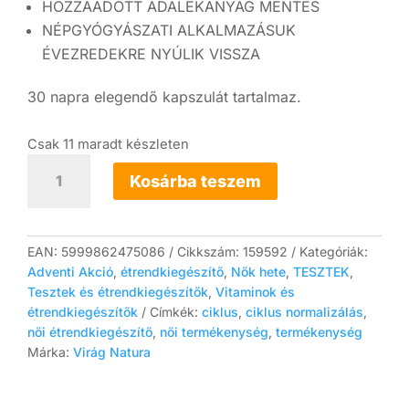
HOZZÁADOTT ADALÉKANYAG MENTES
NÉPGYÓGYÁSZATI ALKALMAZÁSUK
ÉVEZREDEKRE NYÚLIK VISSZA
30 napra elegendő kapszulát tartalmaz.
Csak 11 maradt készleten
Ciklus
kapszula
Kosárba teszem
-
Női
termékenység
támogató
EAN:
5999862475086
Cikkszám:
159592
Kategóriák:
kapszula
Adventi Akció
,
étrendkiegészítő
,
Nők hete
,
TESZTEK
,
(60
Tesztek és étrendkiegészítők
,
Vitaminok és
db)
étrendkiegészítők
Címkék:
ciklus
,
ciklus normalizálás
,
mennyiség
női étrendkiegészítő
,
női termékenység
,
termékenység
Márka:
Virág Natura