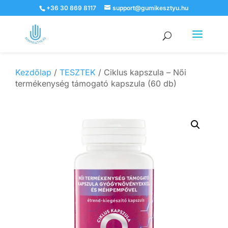
+36 30 869 8117
support@gumikesztyu.hu
Products
search
Kezdőlap
/
TESZTEK
/ Ciklus kapszula – Női
termékenység támogató kapszula (60 db)