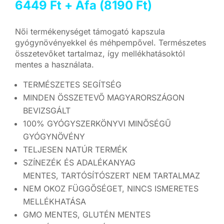
6449
Ft
+ Áfa (
8190
Ft
)
Női termékenységet támogató kapszula
gyógynövényekkel és méhpempővel. Természetes
összetevőket tartalmaz, így mellékhatásoktól
mentes a használata.
TERMÉSZETES SEGÍTSÉG
MINDEN ÖSSZETEVŐ MAGYARORSZÁGON
BEVIZSGÁLT
100% GYÓGYSZERKÖNYVI MINŐSÉGŰ
GYÓGYNÖVÉNY
TELJESEN NATÚR TERMÉK
SZÍNEZÉK ÉS ADALÉKANYAG
MENTES, TARTÓSÍTÓSZERT NEM TARTALMAZ
NEM OKOZ FÜGGŐSÉGET, NINCS ISMERETES
MELLÉKHATÁSA
GMO MENTES, GLUTÉN MENTES