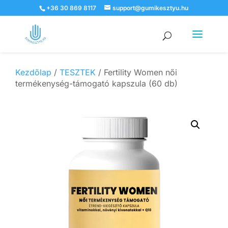
+36 30 869 8117
support@gumikesztyu.hu
Products
search
Kezdőlap
/
TESZTEK
/ Fertility Women női
termékenység-támogató kapszula (60 db)