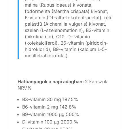
málna (Rubus idaeus) kivonata,
fodormenta (Mentha crispata) kivonat,
E-vitamin (DL-alfa-tokoferil-acetát), réti
palástfű (Alchemilla vulgaris) kivonat,
szelén (L-szelenometionin), B3-vitamin
(nikotinamid), Q10, D- vitamin
(kolekalciferol), B6-vitamin (piridoxin-
hidroklorid), B9-vitamin (kalcium L-5-
metiltetrahidrofolát).
Hatóanyagok a napi adagban:
2 kapszula
NRV%
B3-vitamin 30 mg 187,5%
B6-vitamin 2 mg 142,8%
B9-vitamin 1000 µg 500%
D-vitamin 100 µg 2000 %