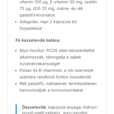
vitamin 100 µg, E-vitamin 30 mg, szelén
75 µg, Q10 25 mg, málna- és réti
palástfű-kivonatok
Adagolás: napi 2 kapszula bő
folyadékkal
Fő összetevők hatása:
Myo-inozitol: PCOS ellen előszeretettel
alkalmazzák, támogatja a sejtek
inzulinérzékenységét
Folsav és B-vitaminok: a női szervezet
számára rendkívül fontos összetevők
Réti palástfű, málnalevél: természetesen
harmonizálják a hormonszinteket
Összetevők
: kapszula anyaga: hidroxi-
propil-metil-cellulóz, myo-inozitol,