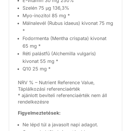
E-vitamin 30 mg 250%
Szelén 75 µg 136,3%
Myo-inozitol 85 mg *
Málnalevél (Rubus idaeus) kivonat 75 mg
*
Fodormenta (Mentha crispata) kivonat
65 mg *
Réti palástfű (Alchemilla vulgaris)
kivonat 55 mg *
Q10 25 mg *
NRV % – Nutrient Reference Value,
Táplálkozási referenciaérték
* ajánlott beviteli referenciaérték nem áll
rendelkezésre
Figyelmeztetések:
Ne lépd túl a javasolt napi adagot.