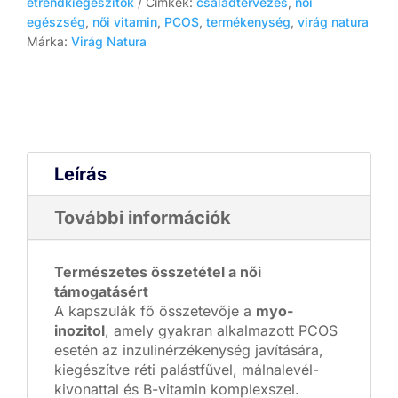
étrendkiegészítők
Címkék:
családtervezés
,
női
egészség
,
női vitamin
,
PCOS
,
termékenység
,
virág natura
Márka:
Virág Natura
Leírás
További információk
Természetes összetétel a női
támogatásért
A kapszulák fő összetevője a
myo-
inozitol
, amely gyakran alkalmazott PCOS
esetén az inzulinérzékenység javítására,
kiegészítve réti palástfűvel, málnalevél-
kivonattal és B-vitamin komplexszel.