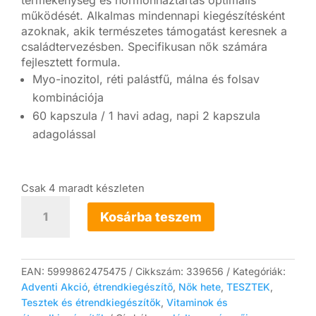
termékenység és hormonháztartás optimális
működését. Alkalmas mindennapi kiegészítésként
azoknak, akik természetes támogatást keresnek a
családtervezésben. Specifikusan nők számára
fejlesztett formula.
Myo-inozitol, réti palástfű, málna és folsav
kombinációja
60 kapszula / 1 havi adag, napi 2 kapszula
adagolással
Csak 4 maradt készleten
Fertility
Women
Kosárba teszem
női
termékenység-
támogató
kapszula
EAN:
5999862475475
Cikkszám:
339656
Kategóriák:
(60
Adventi Akció
,
étrendkiegészítő
,
Nők hete
,
TESZTEK
,
db)
Tesztek és étrendkiegészítők
,
Vitaminok és
mennyiség