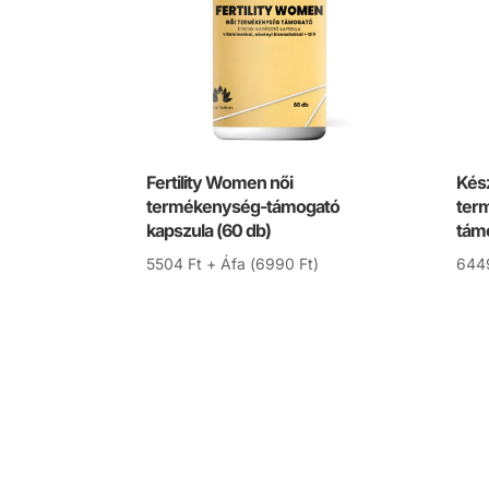
Fertility Women női
Kész
termékenység-támogató
ter
kapszula (60 db)
támo
5504
Ft
+ Áfa (
6990
Ft
)
644