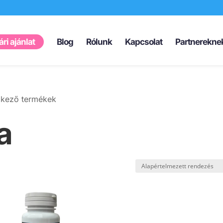
Products
search
ri ajánlat
Blog
Rólunk
Kapcsolat
Partnerekne
elkező termékek
a