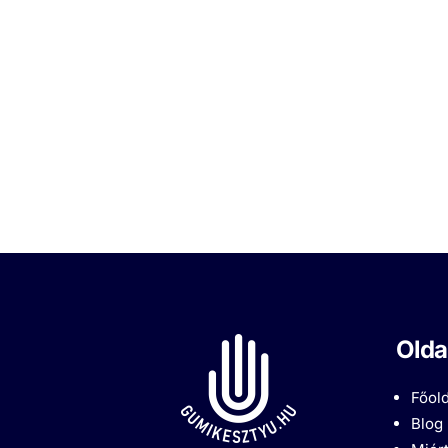
Olda
Főold
Blog