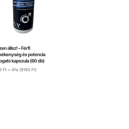
en állsz! – Férfi
mékenység és potencia
gató kapszula (60 db)
9
Ft
+ Áfa (
8190
Ft
)