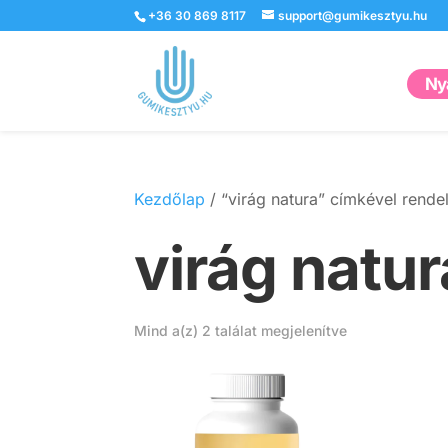
+36 30 869 8117
support@gumikesztyu.hu
Nyá
Kezdőlap
/ “virág natura” címkével rend
virág natur
Mind a(z) 2 találat megjelenítve