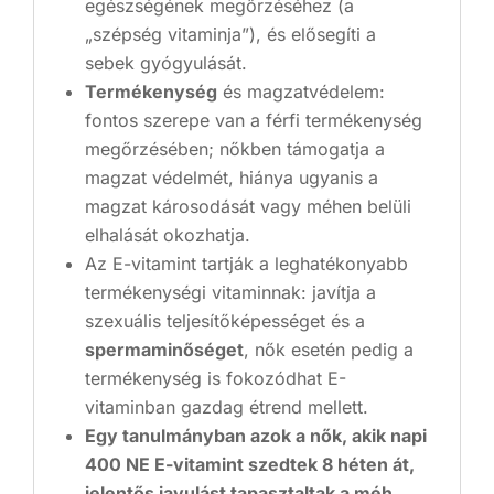
egészségének megőrzéséhez (a
„szépség vitaminja”), és elősegíti a
sebek gyógyulását.
Termékenység
és magzatvédelem:
fontos szerepe van a férfi termékenység
megőrzésében; nőkben támogatja a
magzat védelmét, hiánya ugyanis a
magzat károsodását vagy méhen belüli
elhalását okozhatja.
Az E-vitamint tartják a leghatékonyabb
termékenységi vitaminnak: javítja a
szexuális teljesítőképességet és a
spermaminőséget
, nők esetén pedig a
termékenység is fokozódhat E-
vitaminban gazdag étrend mellett.
Egy tanulmányban azok a nők, akik napi
400 NE E-vitamint szedtek 8 héten át,
jelentős javulást tapasztaltak a méh