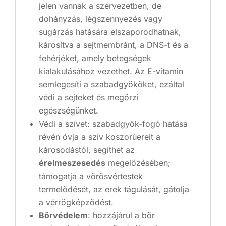
jelen vannak a szervezetben, de
dohányzás, légszennyezés vagy
sugárzás hatására elszaporodhatnak,
károsítva a sejtmembránt, a DNS-t és a
fehérjéket, amely betegségek
kialakulásához vezethet. Az E-vitamin
semlegesíti a szabadgyököket, ezáltal
védi a sejteket és megőrzi
egészségünket.
Védi a szívet: szabadgyök-fogó hatása
révén óvja a szív koszorúereit a
károsodástól, segíthet az
érelmeszesedés
megelőzésében;
támogatja a vörösvértestek
termelődését, az erek tágulását, gátolja
a vérrögképződést.
Bőrvédelem
: hozzájárul a bőr