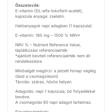
Összetevők
:
E-vitamin (DL-alfa-tokoferil-acetát),
kapszula anyaga: zselatin.
Hatóanyagok napi adagban (1 kapszula):
E-vitamin: 180 mg – 1500 % NRV*
NRV % – Nutrient Reference Value,
táplálkozási referenciaérték
*ajánlott beviteli referenciaérték nem áll
rendelkezésre
Minőségét megőrzi: a jelzett hónap végéig
(lásd a csomagoláson)
Tárolás: száraz, hűvös helyen.
Adagolás: napi 1 kapszula, bő folyadékkal
bevéve.
A csomagolás 60 napi adagot tartalmaz.
Figyelmeztetések: