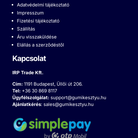
Adatvédelmi tájékoztató
Impresszum
Fizetési tájékoztató
Szállítás
Áru visszaküldése
Elállás a szerződéstől
Kapcsolat
IRP Trade Kft.
Cím:
1191 Budapest, Üllői út 206.
Tel:
+36 30 869 8117
Ügyfélszolgálat:
support@gumikesztyu.hu
Ajánlatkérés
:
sales@gumikesztyu.hu