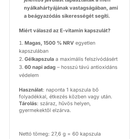
nyálkahártyájának vastagságában, ami
a beágyazódás sikerességét segíti.
Miért válaszd az E-vitamin kapszulát?
Magas, 1500 % NRV
egyetlen
kapszulában
Gélkapszula
a maximális felszívódásért
60 napi adag
– hosszú távú antioxidáns
védelem
Használat
: naponta 1 kapszula bő
folyadékkal, étkezés közben vagy után.
Tárolás
: száraz, hűvös helyen,
gyermekektől elzárva.
Nettó tömeg: 27,6 g = 60 kapszula