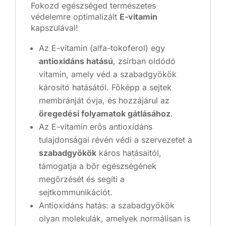
Fokozd egészséged természetes
védelemre optimalizált
E-vitamin
kapszulával!
Az E-vitamin (alfa-tokoferol) egy
antioxidáns hatású
, zsírban oldódó
vitamin, amely véd a szabadgyökök
károsító hatásától. Főképp a sejtek
membránját óvja, és hozzájárul az
öregedési folyamatok gátlásához
.
Az E-vitamin erős antioxidáns
tulajdonságai révén védi a szervezetet a
szabadgyökök
káros hatásaitól,
támogatja a bőr egészségének
megőrzését és segíti a
sejtkommunikációt.
Antioxidáns hatás: a szabadgyökök
olyan molekulák, amelyek normálisan is