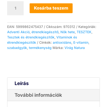
E-
vitamin
Kosárba teszem
400
IU
(60
db)
EAN:
5999862475437
Cikkszám:
970312
Kategóriák:
mennyiség
Adventi Akció
,
étrendkiegészítő
,
Nők hete
,
TESZTEK
,
Tesztek és étrendkiegészítők
,
Vitaminok és
étrendkiegészítők
Címkék:
antioxidáns
,
E-vitamin
,
szabadgyök
,
termékenység
Márka:
Virág Natura
Leírás
További információk