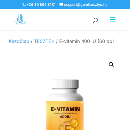
+36 30 869 8117
support@gumikesztyu.hu
Products
search
Kezdőlap
/
TESZTEK
/ E-vitamin 400 IU (60 db)