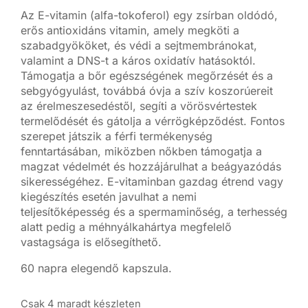
Az E-vitamin (alfa-tokoferol) egy zsírban oldódó,
erős antioxidáns vitamin, amely megköti a
szabadgyököket, és védi a sejtmembránokat,
valamint a DNS-t a káros oxidatív hatásoktól.
Támogatja a bőr egészségének megőrzését és a
sebgyógyulást, továbbá óvja a szív koszorúereit
az érelmeszesedéstől, segíti a vörösvértestek
termelődését és gátolja a vérrögképződést. Fontos
szerepet játszik a férfi termékenység
fenntartásában, miközben nőkben támogatja a
magzat védelmét és hozzájárulhat a beágyazódás
sikerességéhez. E-vitaminban gazdag étrend vagy
kiegészítés esetén javulhat a nemi
teljesítőképesség és a spermaminőség, a terhesség
alatt pedig a méhnyálkahártya megfelelő
vastagsága is elősegíthető.
60 napra elegendő kapszula.
Csak 4 maradt készleten