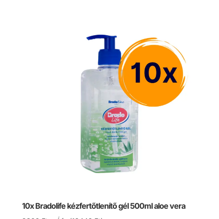
price
price
was:
is:
10730 Ft.
9900 Ft.
10x Bradolife kézfertőtlenítő gél 500ml aloe vera