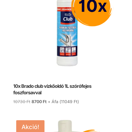
10x Brado club vízkőoldó 1L szórófejes
foszforsavval
Original
Current
10730
Ft
8700
Ft
+ Áfa (
11049
Ft
)
price
price
was:
is:
10730 Ft.
8700 Ft.
Akció!