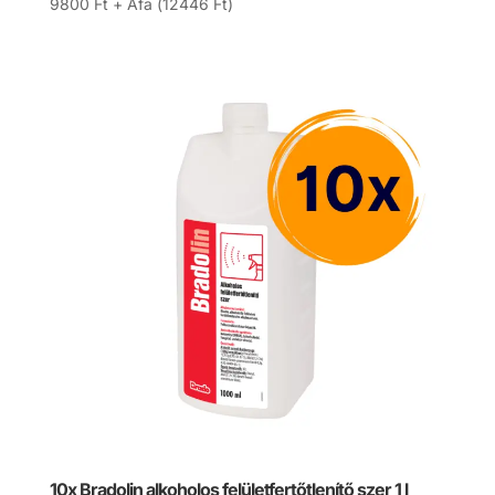
9800
Ft
+ Áfa (
12446
Ft
)
10x Bradolin alkoholos felületfertőtlenítő szer 1 l