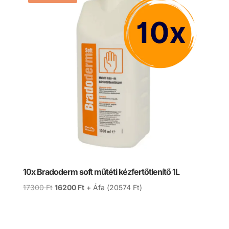
10x Bradoderm soft műtéti kézfertőtlenítő 1L
Original
Current
17300
Ft
16200
Ft
+ Áfa (
20574
Ft
)
price
price
was:
is:
17300 Ft.
16200 Ft.