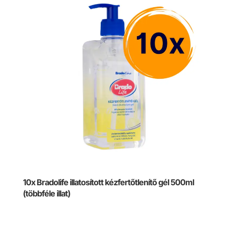
10x Bradolife illatosított kézfertőtlenítő gél 500ml
(többféle illat)