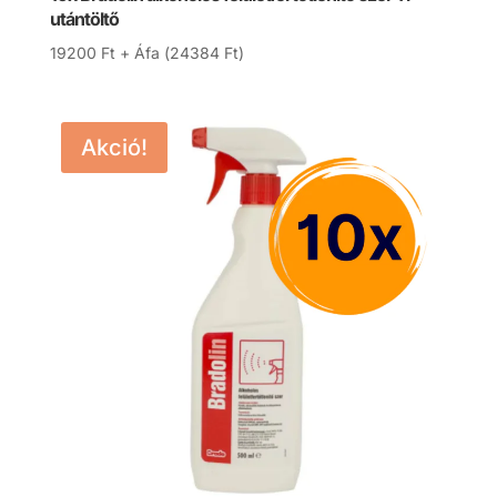
utántöltő
19200
Ft
+ Áfa (
24384
Ft
)
Akció!