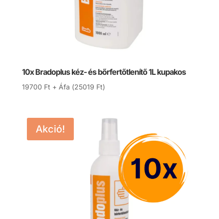
10x Bradoplus kéz- és bőrfertőtlenítő 1L kupakos
19700
Ft
+ Áfa (
25019
Ft
)
Akció!