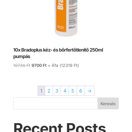
10x Bradoplus kéz- és bőrfertőtlenítő 250ml
pumpás
Original
Current
10730
Ft
9700
Ft
+ Áfa (
12319
Ft
)
price
price
was:
is:
10730 Ft.
9700 Ft.
1
2
3
4
5
6
→
Keresés
Recent Posts