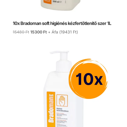
10x Bradoman soft higiénés kézfertőtlenítő szer 1L
Original
Current
15480
Ft
15300
Ft
+ Áfa (
19431
Ft
)
price
price
was:
is:
15480 Ft.
15300 Ft.