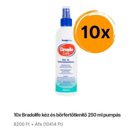
10x Bradolife kéz és bőrfertőtlenítő 250 ml pumpás
8200
Ft
+ Áfa (
10414
Ft
)