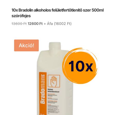
10x Bradolin alkoholos felületfertőtlenítő szer 500ml
szórófejes
Original
Current
13600
Ft
12600
Ft
+ Áfa (
16002
Ft
)
price
price
was:
is:
13600 Ft.
12600 Ft.
Akció!