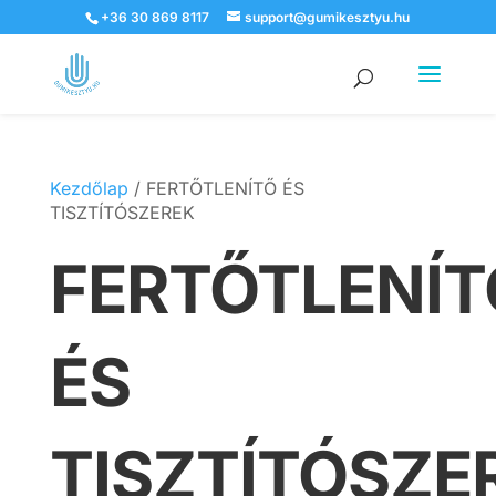
+36 30 869 8117
support@gumikesztyu.hu
Products
search
Kezdőlap
/ FERTŐTLENÍTŐ ÉS
TISZTÍTÓSZEREK
FERTŐTLENÍT
ÉS
TISZTÍTÓSZE