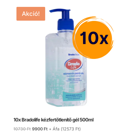
Akció!
10x Bradolife kézfertőtlenítő gél 500ml
Original
Current
10730
Ft
9900
Ft
+ Áfa (
12573
Ft
)