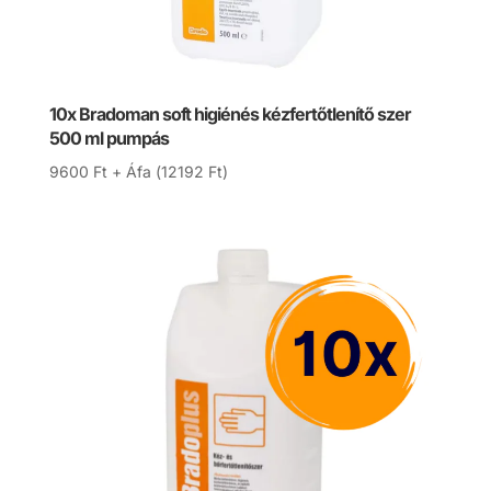
10x Bradoman soft higiénés kézfertőtlenítő szer
500 ml pumpás
9600
Ft
+ Áfa (
12192
Ft
)