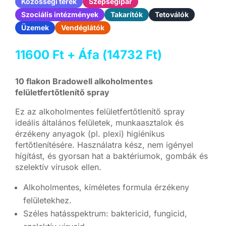
Közösségi terek
Szépségipar
Szociális intézmények
Takarítók
Tetoválók
Üzemek
Vendéglátók
11600
Ft
+ Áfa (
14732
Ft
)
10 flakon Bradowell alkoholmentes
felületfertőtlenítő spray
Ez az alkoholmentes felületfertőtlenítő spray
ideális általános felületek, munkaasztalok és
érzékeny anyagok (pl. plexi) higiénikus
fertőtlenítésére. Használatra kész, nem igényel
hígítást, és gyorsan hat a baktériumok, gombák és
szelektív vírusok ellen.
Alkoholmentes, kíméletes formula érzékeny
felületekhez.
Széles hatásspektrum: baktericid, fungicid,