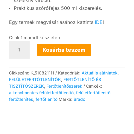
szelektív virucid.
Praktikus szórófejes 500 ml kiszerelés.
Egy termék megvásárlásához kattints
IDE
!
Csak 1 maradt készleten
10x
Bradowell
Kosárba teszem
alkoholmentes
felületfertőtlenítő
spray
500
Cikkszám:
K_510821111
Kategóriák:
Aktuális ajánlatok
,
ml
FELÜLETFERTŐTLENÍTŐK
,
FERTŐTLENÍTŐ ÉS
mennyiség
TISZTÍTÓSZEREK
,
Fertőtlenítőszerek
Címkék:
alkoholmentes felületfertőtlenítő
,
felületfertőtlenítő
,
fertőtlenítés
,
fertőtlenítő
Márka:
Brado