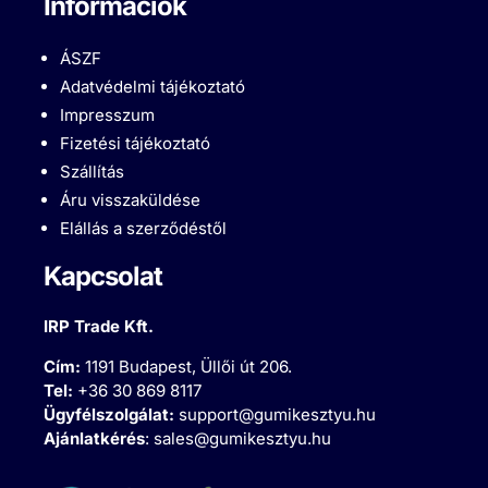
Információk
ÁSZF
Adatvédelmi tájékoztató
Impresszum
Fizetési tájékoztató
Szállítás
Áru visszaküldése
Elállás a szerződéstől
Kapcsolat
IRP Trade Kft.
Cím:
1191 Budapest, Üllői út 206.
Tel:
+36 30 869 8117
Ügyfélszolgálat:
support@gumikesztyu.hu
Ajánlatkérés
:
sales@gumikesztyu.hu