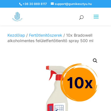
+36 30 869 8117
support@gumikesztyu.hu
Products
search
Kezdőlap
/
Fertőtlenítőszerek
/ 10x Bradowell
alkoholmentes felületfertőtlenítő spray 500 ml