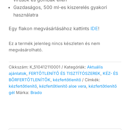
Gazdaságos, 500 ml-es kiszerelés gyakori
használatra
Egy flakon megvásárlásához kattints
IDE
!
Ez a termék jelenleg nincs készleten és nem
megvásárolható.
Cikkszám:
K_510412110001
Kategóriák:
Aktuális
ajánlatok
,
FERTŐTLENÍTŐ ÉS TISZTÍTÓSZEREK
,
KÉZ- ÉS
BŐRFERTŐTLENÍTŐK
,
kézfertőtlenítő
Címkék:
kézfertőtlenítő
,
kézfertőtlenítő aloe vera
,
kézfertőtlenítő
gél
Márka:
Brado