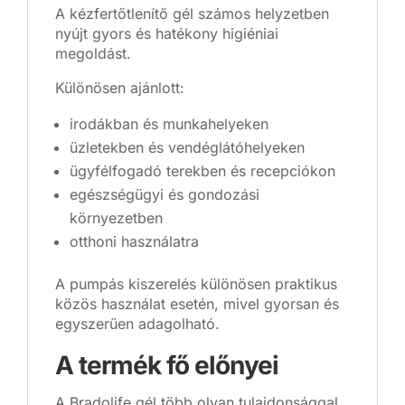
A kézfertőtlenítő gél számos helyzetben
nyújt gyors és hatékony higiéniai
megoldást.
Különösen ajánlott:
irodákban és munkahelyeken
üzletekben és vendéglátóhelyeken
ügyfélfogadó terekben és recepciókon
egészségügyi és gondozási
környezetben
otthoni használatra
A pumpás kiszerelés különösen praktikus
közös használat esetén, mivel gyorsan és
egyszerűen adagolható.
A termék fő előnyei
A Bradolife gél több olyan tulajdonsággal