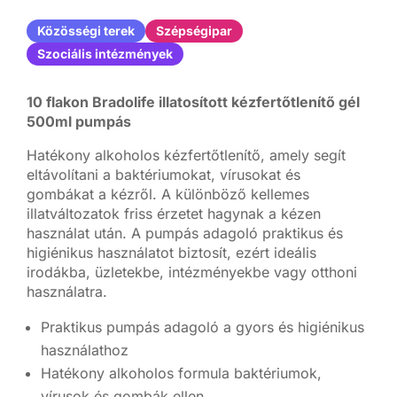
Közösségi terek
Szépségipar
Szociális intézmények
10 flakon Bradolife illatosított kézfertőtlenítő gél
500ml pumpás
Hatékony alkoholos kézfertőtlenítő, amely segít
eltávolítani a baktériumokat, vírusokat és
gombákat a kézről. A különböző kellemes
illatváltozatok friss érzetet hagynak a kézen
használat után. A pumpás adagoló praktikus és
higiénikus használatot biztosít, ezért ideális
irodákba, üzletekbe, intézményekbe vagy otthoni
használatra.
Praktikus pumpás adagoló a gyors és higiénikus
használathoz
Hatékony alkoholos formula baktériumok,
vírusok és gombák ellen