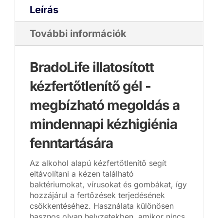
Leírás
További információk
BradoLife illatosított
kézfertőtlenítő gél -
megbízható megoldás a
mindennapi kézhigiénia
fenntartására
Az alkohol alapú kézfertőtlenítő segít
eltávolítani a kézen található
baktériumokat, vírusokat és gombákat, így
hozzájárul a fertőzések terjedésének
csökkentéséhez. Használata különösen
hasznos olyan helyzetekben, amikor nincs