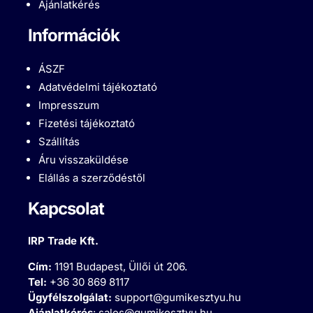
Ajánlatkérés
Információk
ÁSZF
Adatvédelmi tájékoztató
Impresszum
Fizetési tájékoztató
Szállítás
Áru visszaküldése
Elállás a szerződéstől
Kapcsolat
IRP Trade Kft.
Cím:
1191 Budapest, Üllői út 206.
Tel:
+36 30 869 8117
Ügyfélszolgálat:
support@gumikesztyu.hu
Ajánlatkérés
:
sales@gumikesztyu.hu