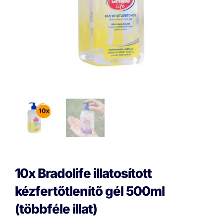
10x Bradolife illatosított
kézfertőtlenítő gél 500ml
(többféle illat)