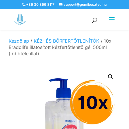
+36 30 869 8117
support@gumikesztyu.hu
Products
search
Kezdőlap
/
KÉZ- ÉS BŐRFERTŐTLENÍTŐK
/ 10x
Bradolife illatosított kézfertőtlenítő gél 500ml
(többféle illat)