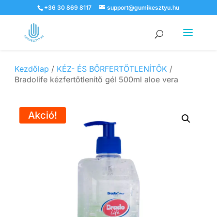
+36 30 869 8117
support@gumikesztyu.hu
Products
search
Kezdőlap
/
KÉZ- ÉS BŐRFERTŐTLENÍTŐK
/
Bradolife kézfertőtlenítő gél 500ml aloe vera
Akció!