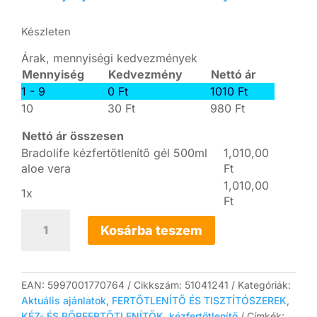
Készleten
Árak, mennyiségi kedvezmények
Mennyiség
Kedvezmény
Nettó ár
1 - 9
0
Ft
1010
Ft
10
30
Ft
980
Ft
Nettó ár összesen
Bradolife kézfertőtlenítő gél 500ml
1,010,00
aloe vera
Ft
1,010,00
1x
Ft
Bradolife
kézfertőtlenítő
Kosárba teszem
gél
500ml
aloe
vera
EAN:
5997001770764
Cikkszám:
51041241
Kategóriák:
mennyiség
Aktuális ajánlatok
,
FERTŐTLENÍTŐ ÉS TISZTÍTÓSZEREK
,
KÉZ- ÉS BŐRFERTŐTLENÍTŐK
,
kézfertőtlenítő
Címkék: