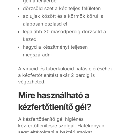
gélt a tenyérbe
dörzsöld szét a kéz teljes felületén
az ujjak között és a körmök körül is
alaposan oszlasd el
legalább 30 másodpercig dörzsöld a
kezed
hagyd a készítményt teljesen
megszáradni
A virucid és tuberkulocid hatás eléréséhez
a kézfertőtlenítést akár 2 percig is
végezheted.
Mire használható a
kézfertőtlenítő gél?
A kézfertőtlenítő gél higiénés
kézfertőtlenítésre szolgál. Hatékonyan
segít eltávolítani a baktériumokat,