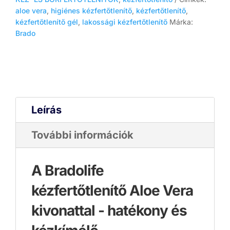
aloe vera
,
higiénes kézfertőtlenítő
,
kézfertőtlenítő
,
kézfertőtlenítő gél
,
lakossági kézfertőtlenítő
Márka:
Brado
Leírás
További információk
A Bradolife
kézfertőtlenítő Aloe Vera
kivonattal - hatékony és