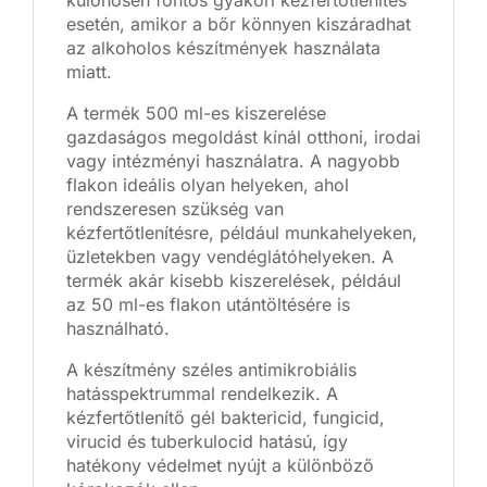
különösen fontos gyakori kézfertőtlenítés
esetén, amikor a bőr könnyen kiszáradhat
az alkoholos készítmények használata
miatt.
A termék 500 ml-es kiszerelése
gazdaságos megoldást kínál otthoni, irodai
vagy intézményi használatra. A nagyobb
flakon ideális olyan helyeken, ahol
rendszeresen szükség van
kézfertőtlenítésre, például munkahelyeken,
üzletekben vagy vendéglátóhelyeken. A
termék akár kisebb kiszerelések, például
az 50 ml-es flakon utántöltésére is
használható.
A készítmény széles antimikrobiális
hatásspektrummal rendelkezik. A
kézfertőtlenítő gél baktericid, fungicid,
virucid és tuberkulocid hatású, így
hatékony védelmet nyújt a különböző