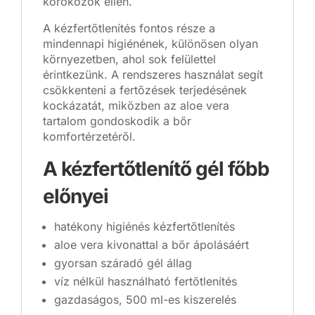
kórokozók ellen.
A kézfertőtlenítés fontos része a
mindennapi higiénének, különösen olyan
környezetben, ahol sok felülettel
érintkezünk. A rendszeres használat segít
csökkenteni a fertőzések terjedésének
kockázatát, miközben az aloe vera
tartalom gondoskodik a bőr
komfortérzetéről.
A kézfertőtlenítő gél főbb
előnyei
hatékony higiénés kézfertőtlenítés
aloe vera kivonattal a bőr ápolásáért
gyorsan száradó gél állag
víz nélkül használható fertőtlenítés
gazdaságos, 500 ml-es kiszerelés