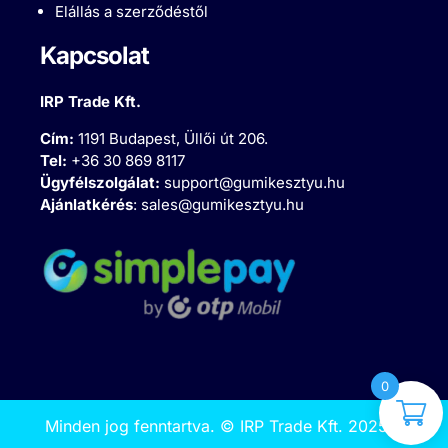
Elállás a szerződéstől
Kapcsolat
IRP Trade Kft.
Cím:
1191 Budapest, Üllői út 206.
Tel:
+36 30 869 8117
Ügyfélszolgálat:
support@gumikesztyu.hu
Ajánlatkérés
:
sales@gumikesztyu.hu
0
Minden jog fenntartva.
©
IRP Trade Kft. 2025