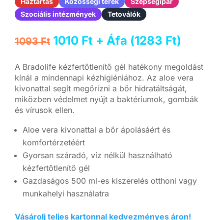
Háztartás
Közösségi terek
Szépségipar
Szociális intézmények
Tetoválók
Original
Current
1010
Ft
+ Áfa (
1283
Ft
)
1093
Ft
price
price
was:
is:
A Bradolife kézfertőtlenítő gél hatékony megoldást
1093 Ft.
1010 Ft.
kínál a mindennapi kézhigiéniához. Az aloe vera
kivonattal segít megőrizni a bőr hidratáltságát,
miközben védelmet nyújt a baktériumok, gombák
és vírusok ellen.
Aloe vera kivonattal a bőr ápolásáért és
komfortérzetéért
Gyorsan száradó, víz nélkül használható
kézfertőtlenítő gél
Gazdaságos 500 ml-es kiszerelés otthoni vagy
munkahelyi használatra
Vásárolj teljes kartonnal kedvezményes áron!