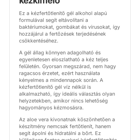
kézkímélő
Ez a kézfertőtlenítő gél alkohol alapú
formulával segít eltávolítani a
baktériumokat, gombákat és vírusokat, így
hozzájárul a fertőzések terjedésének
csökkentéséhez.
A gél állag könnyen adagolható és
egyenletesen eloszlatható a kéz teljes
felületén. Gyorsan megszárad, nem hagy
ragacsos érzetet, ezért használata
kényelmes a mindennapok során. A
kézfertőtlenítő gél víz nélkül is
alkalmazható, így ideális választás olyan
helyzetekben, amikor nincs lehetőség
hagyományos kézmosásra.
Az aloe vera kivonatnak köszönhetően a
készítmény nemcsak fertőtlenít, hanem
segít ápolni és hidratálni a bőrt. Ez