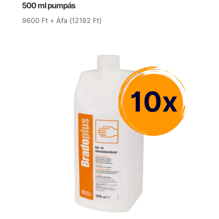
500 ml pumpás
9600
Ft
+ Áfa (
12192
Ft
)