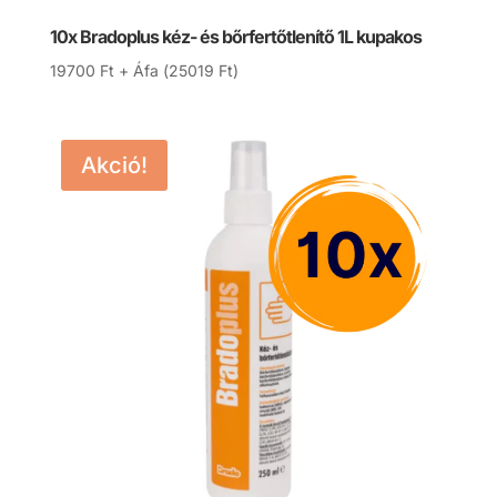
10x Bradoplus kéz- és bőrfertőtlenítő 1L kupakos
19700
Ft
+ Áfa (
25019
Ft
)
Akció!