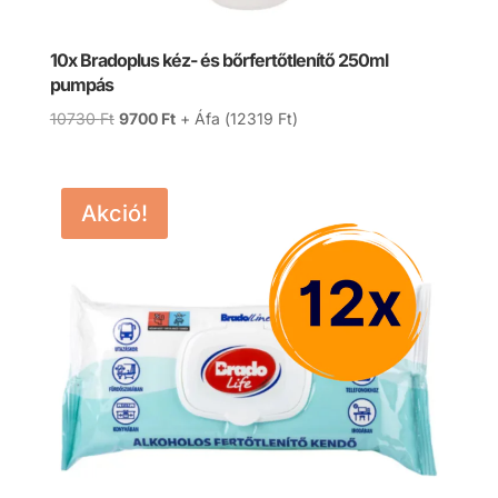
10x Bradoplus kéz- és bőrfertőtlenítő 250ml
pumpás
Original
Current
10730
Ft
9700
Ft
+ Áfa (
12319
Ft
)
price
price
was:
is:
10730 Ft.
9700 Ft.
Akció!