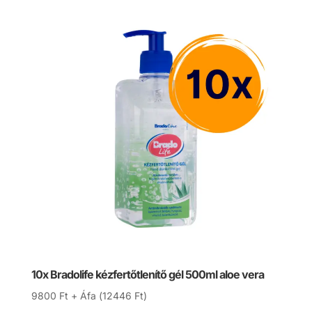
10730 Ft.
9900 Ft.
10x Bradolife kézfertőtlenítő gél 500ml aloe vera
9800
Ft
+ Áfa (
12446
Ft
)