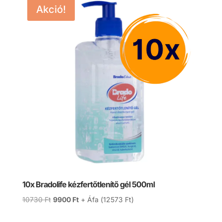
Akció!
10x Bradolife kézfertőtlenítő gél 500ml
Original
Current
10730
Ft
9900
Ft
+ Áfa (
12573
Ft
)
price
price
was:
is: