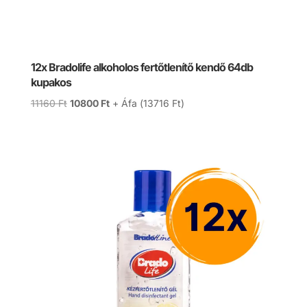
12x Bradolife alkoholos fertőtlenítő kendő 64db
kupakos
Original
Current
11160
Ft
10800
Ft
+ Áfa (
13716
Ft
)
price
price
was:
is:
11160 Ft.
10800 Ft.