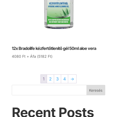
12x Bradolife kézfertőtlenítő gél 50ml aloe vera
4080
Ft
+ Áfa (
5182
Ft
)
1
2
3
4
→
Keresés
Recent Posts