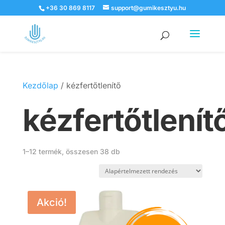
+36 30 869 8117
support@gumikesztyu.hu
Products
search
Kezdőlap
/ kézfertőtlenítő
kézfertőtlenít
1–12 termék, összesen 38 db
Akció!