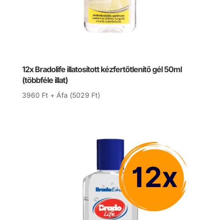
12x Bradolife illatosított kézfertőtlenítő gél 50ml
(többféle illat)
3960
Ft
+ Áfa (
5029
Ft
)