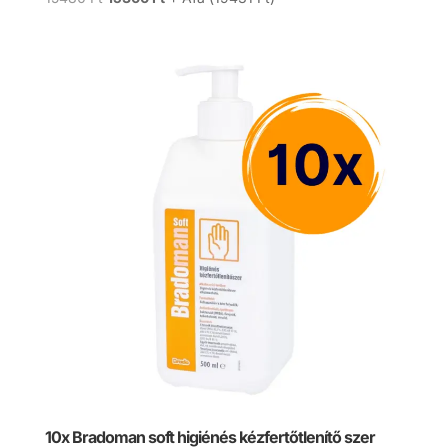
price
price
was:
is:
15480 Ft.
15300 Ft.
10x Bradoman soft higiénés kézfertőtlenítő szer