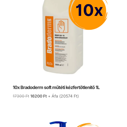
10x Bradoderm soft műtéti kézfertőtlenítő 1L
Original
Current
17300
Ft
16200
Ft
+ Áfa (
20574
Ft
)
price
price
was:
is:
17300 Ft.
16200 Ft.