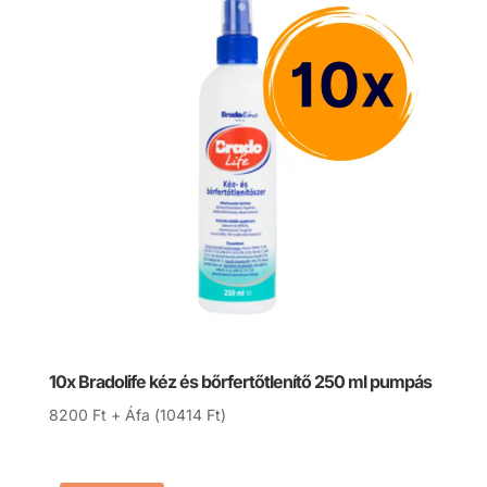
10x Bradolife kéz és bőrfertőtlenítő 250 ml pumpás
8200
Ft
+ Áfa (
10414
Ft
)