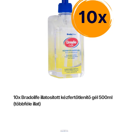
10x Bradolife illatosított kézfertőtlenítő gél 500ml
(többféle illat)