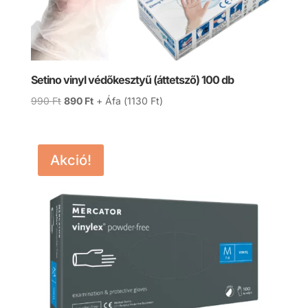
Setino vinyl védőkesztyű (áttetsző) 100 db
Original
Current
990
Ft
890
Ft
+ Áfa (
1130
Ft
)
price
price
was:
is:
990 Ft.
890 Ft.
Akció!