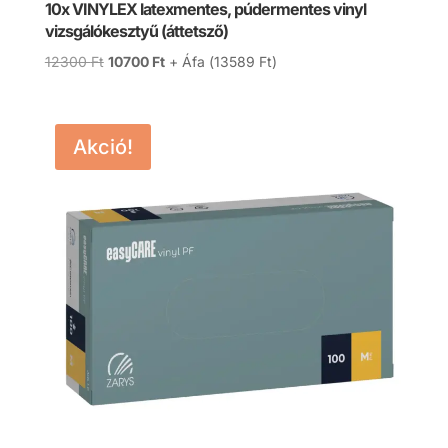
10x VINYLEX latexmentes, púdermentes vinyl
vizsgálókesztyű (áttetsző)
Original
Current
12300
Ft
10700
Ft
+ Áfa (
13589
Ft
)
price
price
was:
is:
12300 Ft.
10700 Ft.
Akció!