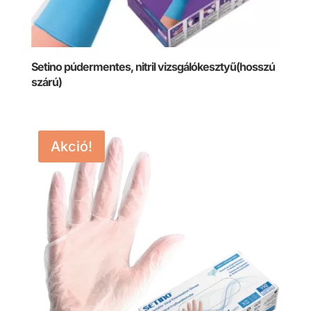
Setino púdermentes, nitril vizsgálókesztyű(hosszú
szárú)
Akció!