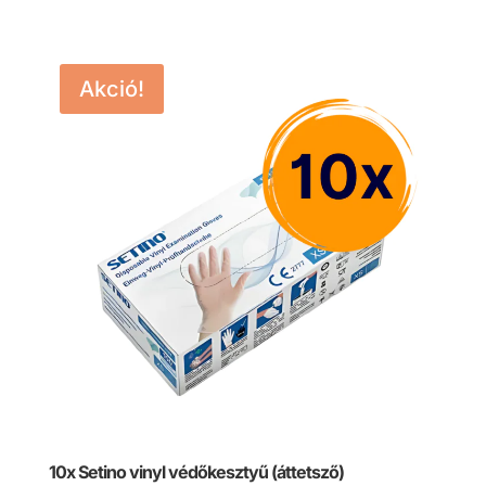
Akció!
10x Setino vinyl védőkesztyű (áttetsző)