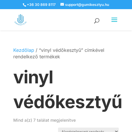
+36 30 869 8117
support@gumikesztyu.hu
Products
search
Kezdőlap
/ “vinyl védőkesztyű” címkével
rendelkező termékek
vinyl
védőkesztyű
Mind a(z) 7 találat megjelenítve