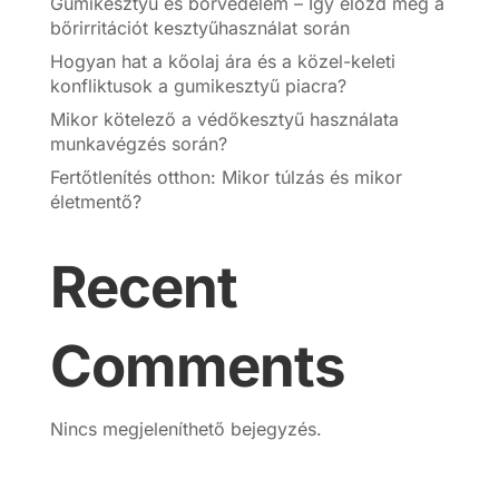
Gumikesztyű és bőrvédelem – Így előzd meg a
bőrirritációt kesztyűhasználat során
Hogyan hat a kőolaj ára és a közel-keleti
konfliktusok a gumikesztyű piacra?
Mikor kötelező a védőkesztyű használata
munkavégzés során?
Fertőtlenítés otthon: Mikor túlzás és mikor
életmentő?
Recent
Comments
Nincs megjeleníthető bejegyzés.