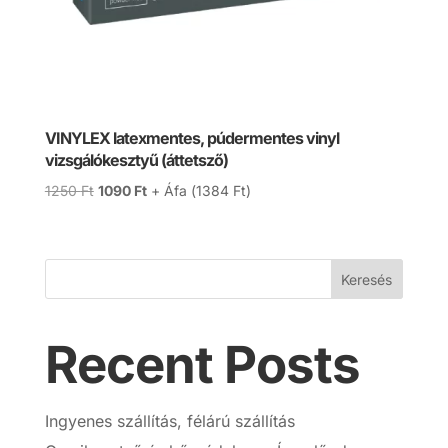
VINYLEX latexmentes, púdermentes vinyl
vizsgálókesztyű (áttetsző)
Original
Current
1250
Ft
1090
Ft
+ Áfa (
1384
Ft
)
price
price
was:
is:
1250 Ft.
1090 Ft.
Keresés
Recent Posts
Ingyenes szállítás, félárú szállítás