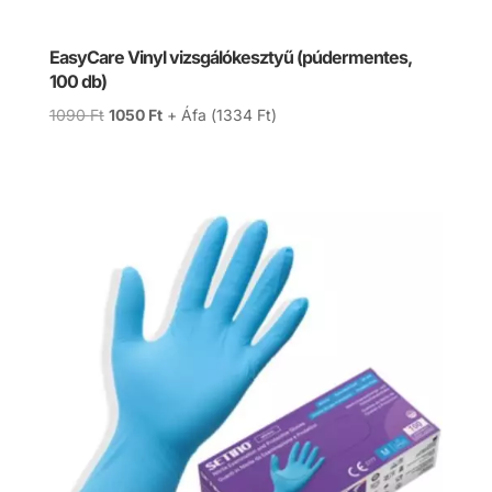
EasyCare Vinyl vizsgálókesztyű (púdermentes,
100 db)
Original
Current
1090
Ft
1050
Ft
+ Áfa (
1334
Ft
)
price
price
was:
is:
1090 Ft.
1050 Ft.