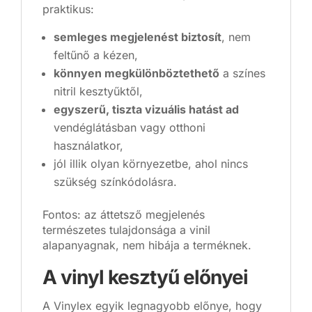
praktikus:
semleges megjelenést biztosít
, nem
feltűnő a kézen,
könnyen megkülönböztethető
a színes
nitril kesztyűktől,
egyszerű, tiszta vizuális hatást ad
vendéglátásban vagy otthoni
használatkor,
jól illik olyan környezetbe, ahol nincs
szükség színkódolásra.
Fontos: az áttetsző megjelenés
természetes tulajdonsága a vinil
alapanyagnak, nem hibája a terméknek.
A vinyl kesztyű előnyei
A Vinylex egyik legnagyobb előnye, hogy