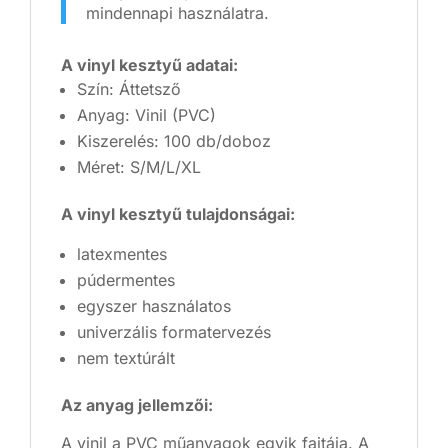
mindennapi használatra.
A vinyl kesztyű adatai:
Szín: Áttetsző
Anyag: Vinil (PVC)
Kiszerelés: 100 db/doboz
Méret: S/M/L/XL
A vinyl kesztyű tulajdonságai:
latexmentes
púdermentes
egyszer használatos
univerzális formatervezés
nem textúrált
Az anyag jellemzői:
A vinil a PVC műanyagok egyik fajtája. A