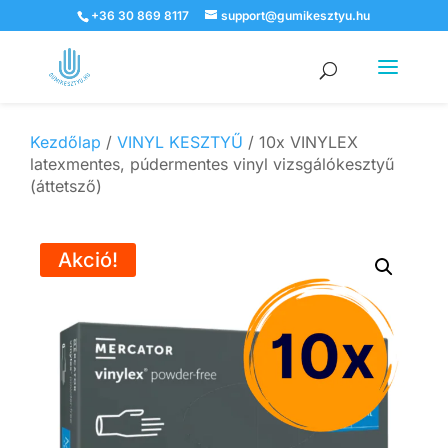
+36 30 869 8117
support@gumikesztyu.hu
Products
search
Kezdőlap
/
VINYL KESZTYŰ
/ 10x VINYLEX
latexmentes, púdermentes vinyl vizsgálókesztyű
(áttetsző)
Akció!