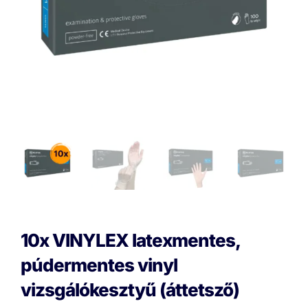
10x VINYLEX latexmentes,
púdermentes vinyl
vizsgálókesztyű (áttetsző)