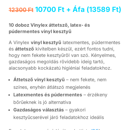
Original
Current
10700
Ft
+ Áfa (
13589
Ft
)
12300
Ft
price
price
was:
is:
10 doboz Vinylex áttetsző, latex- és
12300 Ft.
10700 Ft.
púdermentes vinyl kesztyű
A Vinylex
vinyl kesztyű
latexmentes, púdermentes
és
áttetsző
kivitelben készül, ezért fontos tudni,
hogy nem fekete kesztyűről van szó. Kényelmes,
gazdaságos megoldás rövidebb ideig tartó,
alacsonyabb kockázatú higiéniai feladatokhoz.
Áttetsző vinyl kesztyű
– nem fekete, nem
színes, enyhén átlátszó megjelenés
Latexmentes és púdermentes
– érzékeny
bőrűeknek is jó alternatíva
Gazdaságos választás
– gyakori
kesztyűcserével járó feladatokhoz ideális