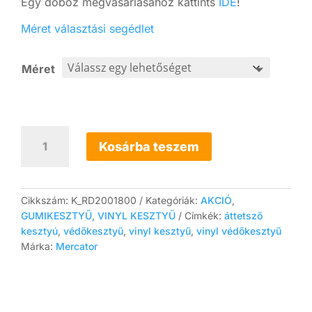
Egy doboz megvásárlásához kattints
IDE
!
Méret választási segédlet
Méret
10x
VINYLEX
Kosárba teszem
latexmentes,
púdermentes
vinyl
vizsgálókesztyű
Cikkszám:
K_RD2001800
Kategóriák:
AKCIÓ
,
(áttetsző)
GUMIKESZTYŰ
,
VINYL KESZTYŰ
Címkék:
áttetsző
mennyiség
kesztyú
,
védőkesztyű
,
vinyl kesztyű
,
vinyl védőkesztyű
Márka:
Mercator