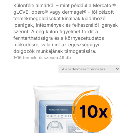
Különféle almárkái – mint például a Mercator®
gLOVE, opero® vagy dermagel® – jól célzott
termékmegoldásokat kínálnak különböző
iparágak, intézmények és felhasználói igények
szerint. A cég külön figyelmet fordít a
fenntarthatóságra és a környezettudatos
működésre, valamint az egészségügyi
dolgozók munkájának támogatására.
1–16 termék, összesen 49 db