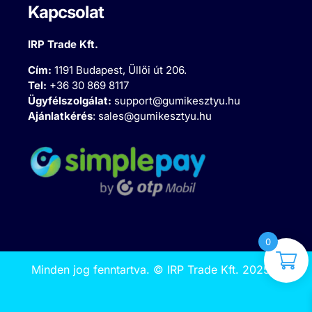
Kapcsolat
IRP Trade Kft.
Cím:
1191 Budapest, Üllői út 206.
Tel:
+36 30 869 8117
Ügyfélszolgálat:
support@gumikesztyu.hu
Ajánlatkérés
:
sales@gumikesztyu.hu
0
Minden jog fenntartva.
©
IRP Trade Kft. 2025