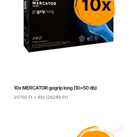
10x MERCATOR gogrip long (10×50 db)
20700
Ft
+ Áfa (
26289
Ft
)