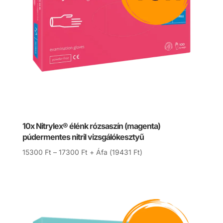
10x Nitrylex® élénk rózsaszín (magenta)
púdermentes nitril vizsgálókesztyű
Ártartomány:
15300
Ft
–
17300
Ft
+ Áfa (
19431
Ft
)
15300 Ft
-
17300 Ft