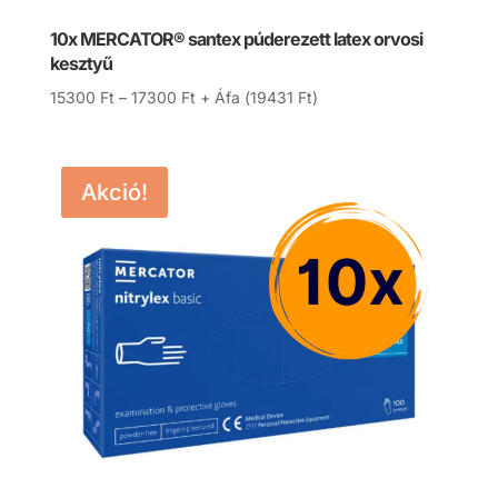
10x MERCATOR® santex púderezett latex orvosi
kesztyű
Ártartomány:
15300
Ft
–
17300
Ft
+ Áfa (
19431
Ft
)
15300 Ft
-
17300 Ft
Akció!