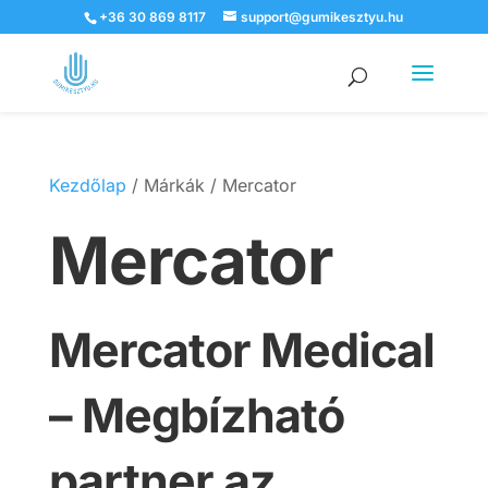
+36 30 869 8117
support@gumikesztyu.hu
Products
search
Kezdőlap
/ Márkák / Mercator
Mercator
Mercator Medical
– Megbízható
partner az