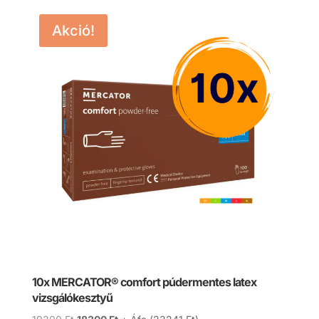
Akció!
10x MERCATOR® comfort púdermentes latex
vizsgálókesztyű
Original
Current