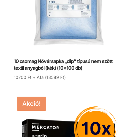
10 csomag Nővérsapka „clip” típusú nem szőtt
textil anyagból (kék) (10×100 db)
10700
Ft
+ Áfa (
13589
Ft
)
Akció!