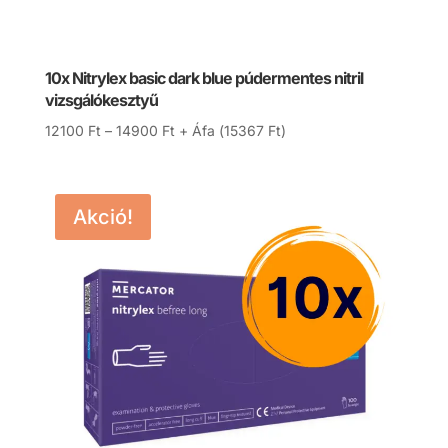
10x Nitrylex basic dark blue púdermentes nitril
vizsgálókesztyű
Ártartomány:
12100
Ft
–
14900
Ft
+ Áfa (
15367
Ft
)
12100 Ft
-
14900 Ft
Akció!