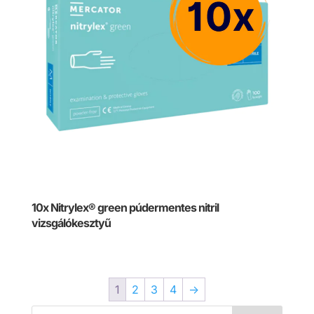
10x Nitrylex® green púdermentes nitril
vizsgálókesztyű
1
2
3
4
→