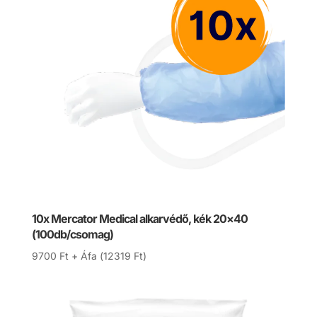
10x Mercator Medical alkarvédő, kék 20×40
(100db/csomag)
9700
Ft
+ Áfa (
12319
Ft
)