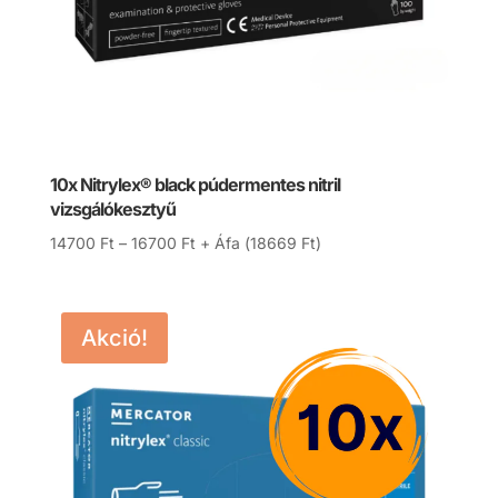
10x Nitrylex® black púdermentes nitril
vizsgálókesztyű
Ártartomány:
14700
Ft
–
16700
Ft
+ Áfa (
18669
Ft
)
14700 Ft
-
16700 Ft
Akció!