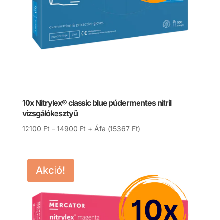
10x Nitrylex® classic blue púdermentes nitril
vizsgálókesztyű
Ártartomány:
12100
Ft
–
14900
Ft
+ Áfa (
15367
Ft
)
12100 Ft
-
14900 Ft
Akció!