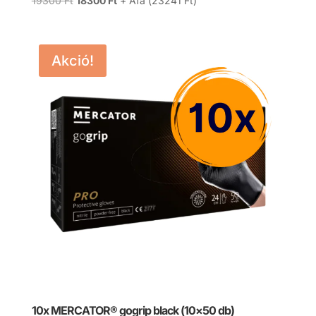
19300
Ft
18300
Ft
+ Áfa (
23241
Ft
)
price
price
was:
is:
19300 Ft.
18300 Ft.
Akció!
10x MERCATOR® gogrip black (10×50 db)