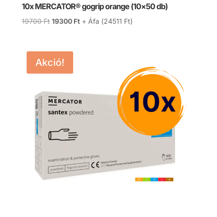
10x MERCATOR® gogrip orange (10×50 db)
Original
Current
19700
Ft
19300
Ft
+ Áfa (
24511
Ft
)
price
price
was:
is:
19700 Ft.
19300 Ft.
Akció!