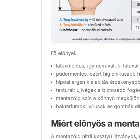
Fő előnyei:
latexmentes, így nem vált ki latexall
púdermentes, ezért higiénikusabb h
hipoallergén kialakítás érzékenyebb
texturált ujjvégek a biztosabb fogás
mentazöld szín a könnyű megkülön
baktériumok, vírusok és gombák ell
Miért előnyös a menta
A mentazöld nitril kesztyű látványos,