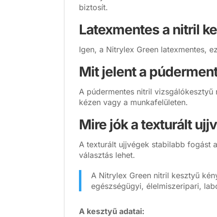
biztosít.
Latexmentes a nitril k
Igen, a Nitrylex Green latexmentes, ez
Mit jelent a púderment
A púdermentes nitril vizsgálókesztyű 
kézen vagy a munkafelületen.
Mire jók a texturált uj
A texturált ujjvégek stabilabb fogás
választás lehet.
A Nitrylex Green nitril kesztyű k
egészségügyi, élelmiszeripari, lab
A kesztyű adatai: