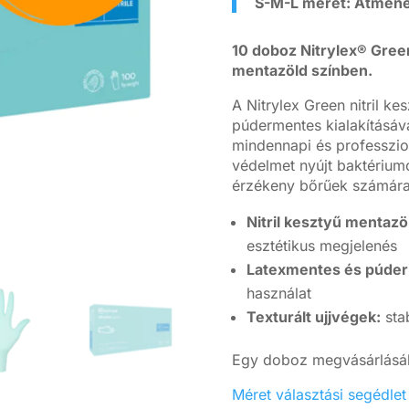
S-M-L méret: Átmene
10 doboz Nitrylex® Green
mentazöld színben.
A Nitrylex Green nitril k
púdermentes kialakításáv
mindennapi és professzio
védelmet nyújt baktérium
érzékeny bőrűek számára i
Nitril kesztyű mentazö
esztétikus megjelenés
Latexmentes és púderm
használat
Texturált ujjvégek:
sta
Egy doboz megvásárlásáh
Méret választási segédlet