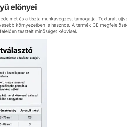
tyű előnyei
védelmet és a tiszta munkavégzést támogatja. Texturált ujjvé
esebb környezetben is hasznos. A termék CE megfelelőségi 
elelően tesztelt minőséget képvisel.