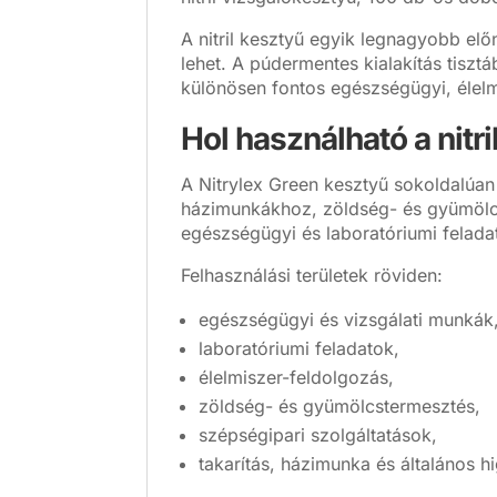
A nitril kesztyű egyik legnagyobb elő
lehet. A púdermentes kialakítás tisz
különösen fontos egészségügyi, élelm
Hol használható a nitr
A Nitrylex Green kesztyű sokoldalúan 
házimunkákhoz, zöldség- és gyümölc
egészségügyi és laboratóriumi feladat
Felhasználási területek röviden:
egészségügyi és vizsgálati munkák
laboratóriumi feladatok,
élelmiszer-feldolgozás,
zöldség- és gyümölcstermesztés,
szépségipari szolgáltatások,
takarítás, házimunka és általános hi