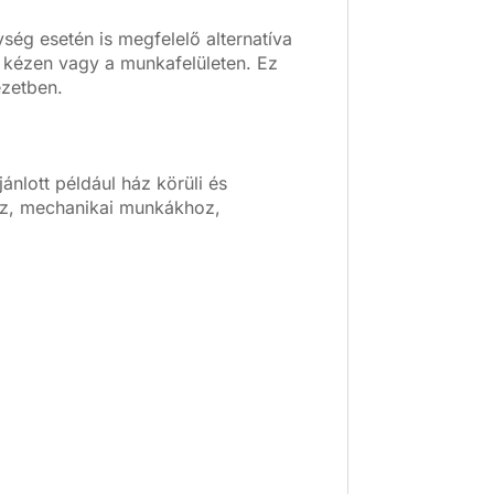
ység esetén is megfelelő alternatíva
a kézen vagy a munkafelületen. Ez
ezetben.
ánlott például ház körüli és
oz, mechanikai munkákhoz,