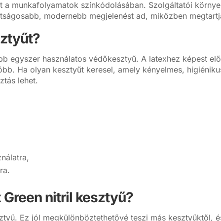
het a munkafolyamatok színkódolásában. Szolgáltatói körny
tságosabb, modernebb megjelenést ad, miközben megtartja 
sztyűt?
úbb egyszer használatos védőkesztyű. A latexhez képest elő
óbb. Ha olyan kesztyűt keresel, amely kényelmes, higiéni
ztás lehet.
nálatra,
ra.
 Green nitril kesztyű?
ztyű. Ez jól megkülönböztethetővé teszi más kesztyűktől, é