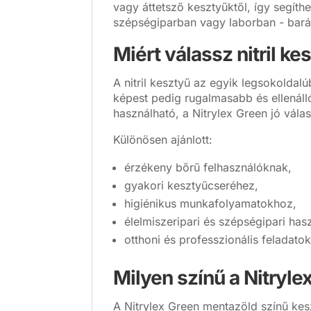
vagy áttetsző kesztyűktől, így segít
szépségiparban vagy laborban - bará
Miért válassz nitril ke
A nitril kesztyű az egyik legsokoldal
képest pedig rugalmasabb és ellenáll
használható, a Nitrylex Green jó válas
Különösen ajánlott:
érzékeny bőrű felhasználóknak,
gyakori kesztyűcseréhez,
higiénikus munkafolyamatokhoz,
élelmiszeripari és szépségipari hasz
otthoni és professzionális feladatok
Milyen színű a Nitrylex
A Nitrylex Green mentazöld színű kes