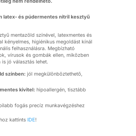
tileg nem rendelhető.
 latex- és púdermentes nitril kesztyű
esztyű mentazöld színével, latexmentes és
al kényelmes, higiénikus megoldást kínál
nális felhasználásra. Megbízható
ok, vírusok és gombák ellen, miközben
s jó választás lehet.
ld színben:
jól megkülönböztethető,
entes kivitel:
hipoallergén, tisztább
bilabb fogás precíz munkavégzéshez
oz kattints
IDE
!