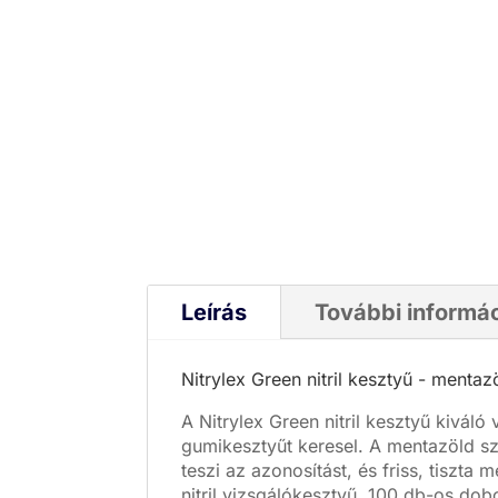
Leírás
További informá
Nitrylex Green nitril kesztyű - menta
A Nitrylex Green nitril kesztyű kivá
gumikesztyűt keresel. A mentazöld sz
teszi az azonosítást, és friss, tiszt
nitril vizsgálókesztyű, 100 db-os dob