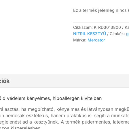
Ez a termék jelenleg nincs
Cikkszám:
K_RD3013800
Ka
NITRIL KESZTYŰ
Címkék:
g
Márka:
Mercator
ciók
zöld védelem kényelmes, hipoallergén kivitelben
ló választás, ha megbízható, kényelmes és látványosan megk
ín nemcsak esztétikus, hanem praktikus is: segíti a munka
a megjelenést ad a kesztyűnek. A termék púdermentes, latexm
ozos kiszerelésben.