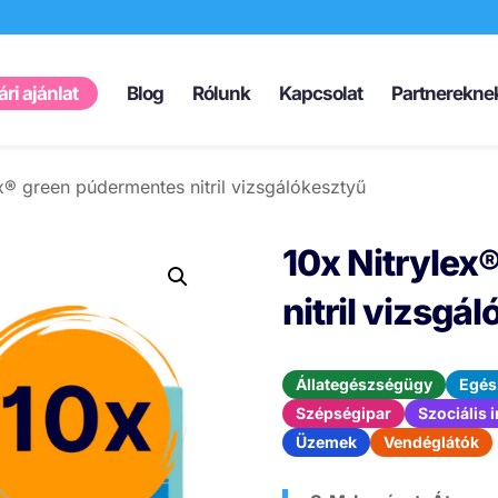
Products
search
ri ajánlat
Blog
Rólunk
Kapcsolat
Partnerekne
x® green púdermentes nitril vizsgálókesztyű
10x Nitrylex
nitril vizsgá
Állategészségügy
Egés
Szépségipar
Szociális
Üzemek
Vendéglátók