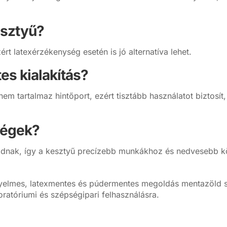
esztyű?
ért latexérzékenység esetén is jó alternatíva lehet.
es kialakítás?
nem tartalmaz hintőport, ezért tisztább használatot biztos
jvégek?
t adnak, így a kesztyű precízebb munkákhoz és nedvesebb k
ényelmes, latexmentes és púdermentes megoldás mentazöld s
oratóriumi és szépségipari felhasználásra.