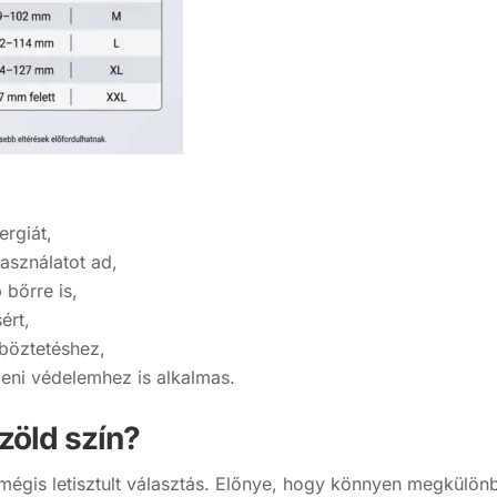
ergiát,
asználatot ad,
 bőrre is,
ért,
böztetéshez,
eni védelemhez is alkalmas.
zöld szín?
 mégis letisztult választás. Előnye, hogy könnyen megkülönb