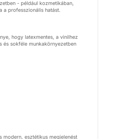
ezetben - például kozmetikában,
a professzionális hatást.
nye, hogy latexmentes, a vinilhez
kus és sokféle munkakörnyezetben
s modern, esztétikus megjelenést