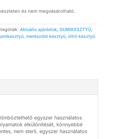
 készleten és nem megvásárolható.
tegóriák:
Aktuális ajánlatok
,
GUMIKESZTYŰ
,
umikesztyű
,
mentazöld kesztyű
,
nitril kesztyű
ülönböztethető egyszer használatos
folyamatok elkülönítését, könnyebbé
entes, nem steril, egyszer használatos