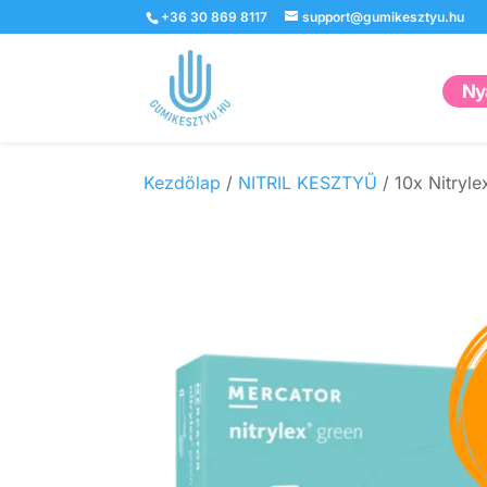
+36 30 869 8117
support@gumikesztyu.hu
Nyá
Kezdőlap
/
NITRIL KESZTYŰ
/ 10x Nitryle