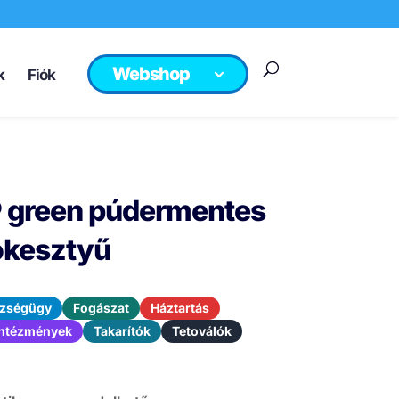
Webshop
k
Fiók
® green púdermentes
lókesztyű
zségügy
Fogászat
Háztartás
 intézmények
Takarítók
Tetoválók