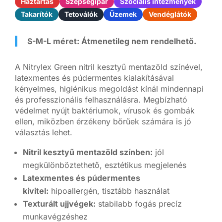
Háztartás
Szépségipar
Szociális intézmények
Takarítók
Tetoválók
Üzemek
Vendéglátók
S-M-L méret: Átmenetileg nem rendelhető.
A Nitrylex Green nitril kesztyű mentazöld színével,
latexmentes és púdermentes kialakításával
kényelmes, higiénikus megoldást kínál mindennapi
és professzionális felhasználásra. Megbízható
védelmet nyújt baktériumok, vírusok és gombák
ellen, miközben érzékeny bőrűek számára is jó
választás lehet.
Nitril kesztyű mentazöld színben:
jól
megkülönböztethető, esztétikus megjelenés
Latexmentes és púdermentes
kivitel:
hipoallergén, tisztább használat
Texturált ujjvégek:
stabilabb fogás precíz
munkavégzéshez