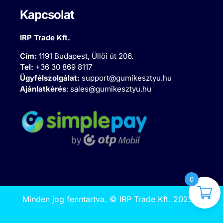
Kapcsolat
IRP Trade Kft.
Cím:
1191 Budapest, Üllői út 206.
Tel:
+36 30 869 8117
Ügyfélszolgálat:
support@gumikesztyu.hu
Ajánlatkérés
:
sales@gumikesztyu.hu
0
Minden jog fenntartva.
©
IRP Trade Kft. 2025