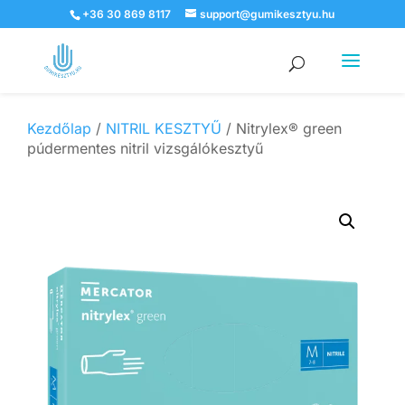
+36 30 869 8117
support@gumikesztyu.hu
Products
search
Kezdőlap
/
NITRIL KESZTYŰ
/ Nitrylex® green
púdermentes nitril vizsgálókesztyű