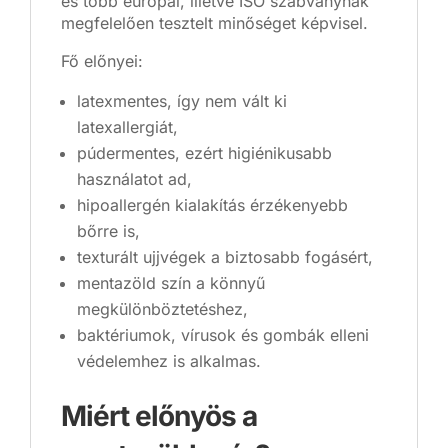
és több európai, illetve ISO szabványnak
megfelelően tesztelt minőséget képvisel.
Fő előnyei:
latexmentes, így nem vált ki
latexallergiát,
púdermentes, ezért higiénikusabb
használatot ad,
hipoallergén kialakítás érzékenyebb
bőrre is,
texturált ujjvégek a biztosabb fogásért,
mentazöld szín a könnyű
megkülönböztetéshez,
baktériumok, vírusok és gombák elleni
védelemhez is alkalmas.
Miért előnyös a