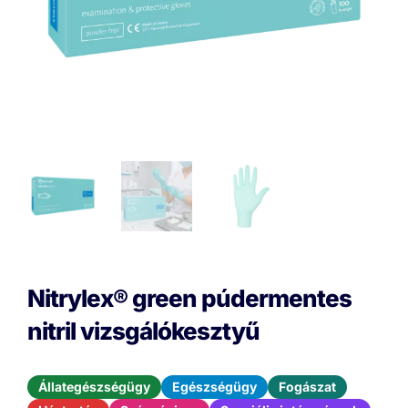
Nitrylex® green púdermentes
nitril vizsgálókesztyű
Állategészségügy
Egészségügy
Fogászat