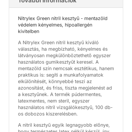
További információk
Nitrylex Green nitril kesztyű - mentazöld
védelem kényelmes, hipoallergén
kivitelben
A Nitrylex Green nitril kesztyű kiváló
választás, ha megbízható, kényelmes és
látványosan megkülönböztethető egyszer
használatos gumikesztyűt keresel. A
mentazöld szín nemcsak esztétikus, hanem
praktikus is: segíti a munkafolyamatok
elkülönítését, könnyebbé teszi az
azonosítást, és friss, tiszta megjelenést ad
a kesztyűnek. A termék púdermentes,
latexmentes, nem steril, egyszer
használatos nitril vizsgálókesztyű, 100 db-
os dobozos kiszerelésben.
A nitril kesztyű egyik legnagyobb előnye,
hogy természetes latex nélkül készül, így