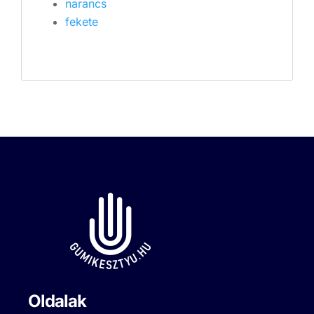
narancs
fekete
Oldalak