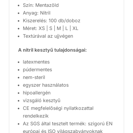
Szín: Mentazöld
Anyag: Nitril
Kiszerelés: 100 db/doboz
Méret: XS | S | M | L | XL
Textúrával az ujjvégen
A nitril kesztyű tulajdonságai:
latexmentes
púdermentes
nem-steril
egyszer használatos
hipoallergén
vizsgáló kesztyű
CE megfelelőségi nyilatkozattal
rendelkezik
Az SGS által tesztelt termék: szigorú EN
európai és ISO világszabványoknak