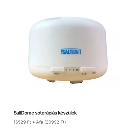
SaltDome sóterápiás készülék
16529
Ft
+ Áfa (
20992
Ft
)