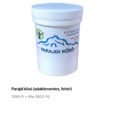
Parajdi kősó (adalékmentes, fehér)
1285
Ft
+ Áfa (
1632
Ft
)