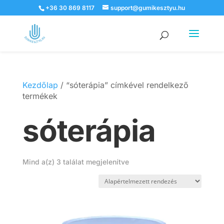
+36 30 869 8117
support@gumikesztyu.hu
Products
search
Kezdőlap
/ “sóterápia” címkével rendelkező
termékek
sóterápia
Mind a(z) 3 találat megjelenítve