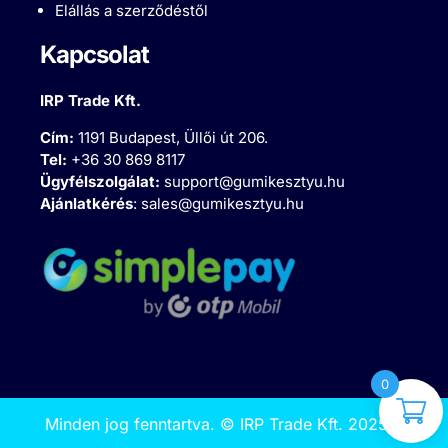
Elállás a szerződéstől
Kapcsolat
IRP Trade Kft.
Cím:
1191 Budapest, Üllői út 206.
Tel:
+36 30 869 8117
Ügyfélszolgálat:
support@gumikesztyu.hu
Ajánlatkérés
:
sales@gumikesztyu.hu
0
Minden jog fenntartva.
©
IRP Trade Kft. 2025