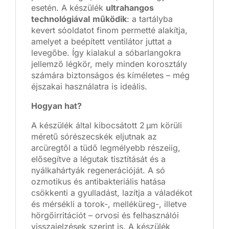
esetén. A készülék
ultrahangos
technológiával
működik
: a tartályba
kevert sóoldatot finom permetté alakítja,
amelyet a beépített ventilátor juttat a
levegőbe. Így kialakul a sóbarlangokra
jellemző légkör, mely minden korosztály
számára biztonságos és kíméletes – még
éjszakai használatra is ideális.
Hogyan hat?
A készülék által kibocsátott 2 µm körüli
méretű sórészecskék eljutnak az
arcüregtől a tüdő legmélyebb részeiig,
elősegítve a légutak tisztítását és a
nyálkahártyák regenerációját.
A só
ozmotikus és antibakteriális hatása
csökkenti a gyulladást, lazítja a váladékot
és mérsékli a torok-, melléküreg-, illetve
hörgőirritációt – orvosi és felhasználói
visszajelzések szerint is.
A készülék