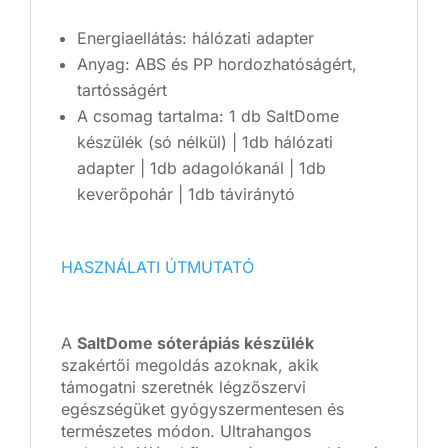
Energiaellátás: hálózati adapter
Anyag: ABS és PP hordozhatóságért,
tartósságért
A csomag tartalma: 1 db SaltDome
készülék (só nélkül) | 1db hálózati
adapter | 1db adagolókanál | 1db
keverőpohár | 1db táviránytó
HASZNÁLATI ÚTMUTATÓ
A
SaltDome sóterápiás készülék
szakértői megoldás azoknak, akik
támogatni szeretnék légzőszervi
egészségüket gyógyszermentesen és
természetes módon. Ultrahangos