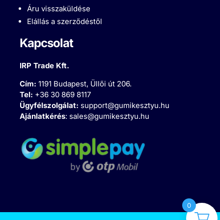
Áru visszaküldése
Elállás a szerződéstől
Kapcsolat
IRP Trade Kft.
Cím:
1191 Budapest, Üllői út 206.
Tel:
+36 30 869 8117
Ügyfélszolgálat:
support@gumikesztyu.hu
Ajánlatkérés
:
sales@gumikesztyu.hu
0