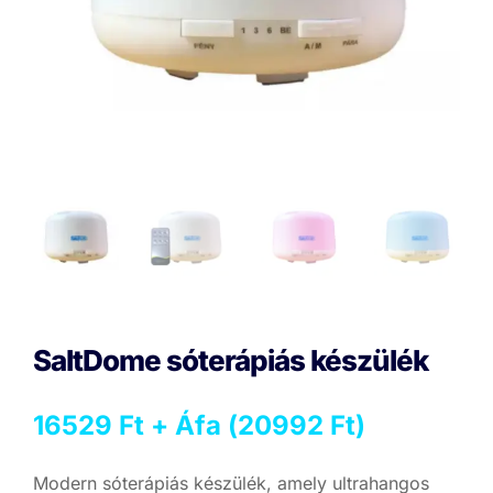
SaltDome sóterápiás készülék
16529
Ft
+ Áfa (
20992
Ft
)
Modern s
óterápiás készülék, amely ultrahangos