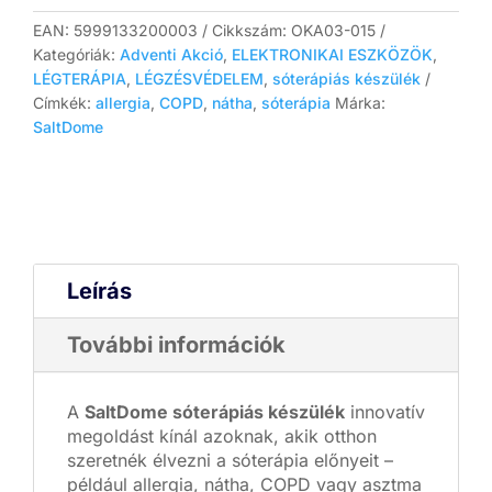
EAN:
5999133200003
Cikkszám:
OKA03-015
Kategóriák:
Adventi Akció
,
ELEKTRONIKAI ESZKÖZÖK
,
LÉGTERÁPIA
,
LÉGZÉSVÉDELEM
,
sóterápiás készülék
Címkék:
allergia
,
COPD
,
nátha
,
sóterápia
Márka:
SaltDome
Leírás
További információk
A
SaltDome sóterápiás készülék
innovatív
megoldást kínál azoknak, akik otthon
szeretnék élvezni a sóterápia előnyeit –
például allergia, nátha, COPD vagy asztma