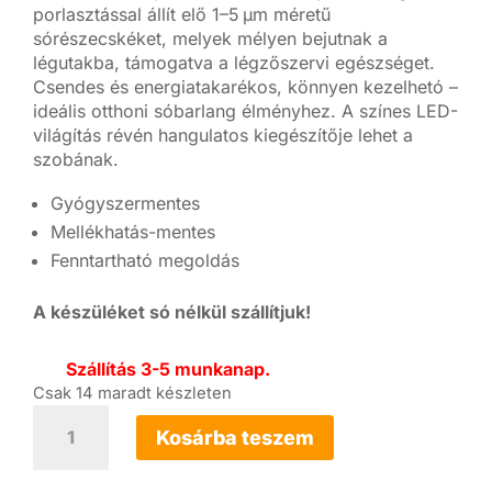
porlasztással állít elő 1–5 µm méretű
sórészecskéket, melyek mélyen bejutnak a
légutakba, támogatva a légzőszervi egészséget.
Csendes és energiatakarékos, könnyen kezelhetó –
ideális otthoni sóbarlang élményhez. A színes LED-
világítás révén hangulatos kiegészítője lehet a
szobának.
Gyógyszermentes
Mellékhatás-mentes
Fenntartható megoldás
A készüléket só nélkül szállítjuk!
Szállítás 3-5 munkanap.
Csak 14 maradt készleten
SaltDome
sóterápiás
Kosárba teszem
készülék
mennyiség