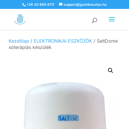
+36 30 869 8117
support@gumikesztyu.hu
Products
search
Kezdőlap
/
ELEKTRONIKAI ESZKÖZÖK
/ SaltDome
sóterápiás készülék