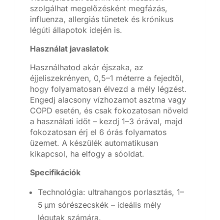
szolgálhat megelőzésként megfázás,
influenza, allergiás tünetek és krónikus
légúti állapotok idején is.
Használat javaslatok
Használhatod akár éjszaka, az
éjjeliszekrényen, 0,5–1 méterre a fejedtől,
hogy folyamatosan élvezd a mély légzést.
Engedj alacsony vízhozamot asztma vagy
COPD esetén, és csak fokozatosan növeld
a használati időt – kezdj 1–3 órával, majd
fokozatosan érj el 6 órás folyamatos
üzemet. A készülék automatikusan
kikapcsol, ha elfogy a sóoldat.
Specifikációk
Technológia: ultrahangos porlasztás, 1–
5 µm sórészecskék – ideális mély
légutak számára.