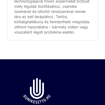
technológiájával finom sópermetet biztosít
mély légutak tisztításához, csendes
üzemével és időzítő rendszerével remek
társ az esti terápiához. Tartós,
költséghatékony és fenntartható megoldás
otthoni használatra – bármely vidám vagy
visszatérő légúti probléma esetén.