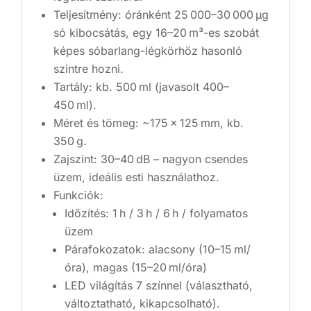
Teljesítmény: óránként 25 000–30 000 µg
só kibocsátás, egy 16–20 m³-es szobát
képes sóbarlang-légkörhöz hasonló
szintre hozni.
Tartály: kb. 500 ml (javasolt 400–
450 ml).
Méret és tömeg: ~175 × 125 mm, kb.
350 g.
Zajszint: 30–40 dB – nagyon csendes
üzem, ideális esti használathoz.
Funkciók:
Időzítés: 1 h / 3 h / 6 h / folyamatos
üzem
Párafokozatok: alacsony (10–15 ml/
óra), magas (15–20 ml/óra)
LED világítás 7 színnel (választható,
változtatható, kikapcsolható).