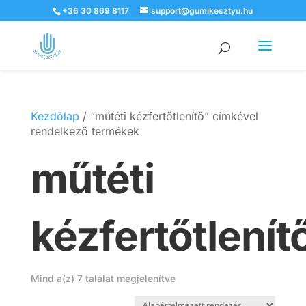
+36 30 869 8117
support@gumikesztyu.hu
Products
search
Kezdőlap
/ “műtéti kézfertőtlenítő” címkével
rendelkező termékek
műtéti
kézfertőtlenít
Mind a(z) 7 találat megjelenítve