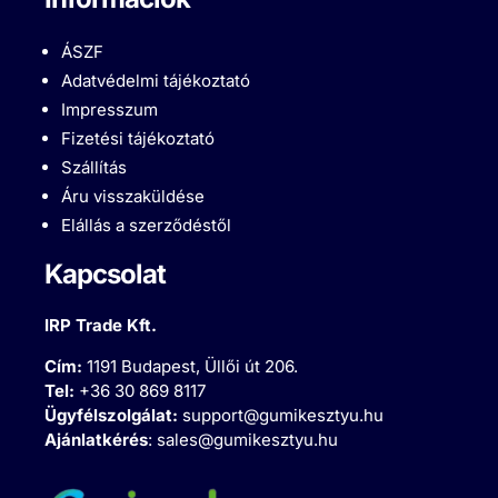
ÁSZF
Adatvédelmi tájékoztató
Impresszum
Fizetési tájékoztató
Szállítás
Áru visszaküldése
Elállás a szerződéstől
Kapcsolat
IRP Trade Kft.
Cím:
1191 Budapest, Üllői út 206.
Tel:
+36 30 869 8117
Ügyfélszolgálat:
support@gumikesztyu.hu
Ajánlatkérés
:
sales@gumikesztyu.hu