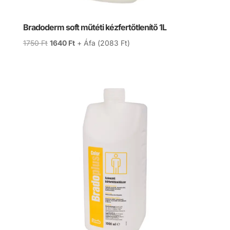
Bradoderm soft műtéti kézfertőtlenítő 1L
Original
Current
1750
Ft
1640
Ft
+ Áfa (
2083
Ft
)
price
price
was:
is:
1750 Ft.
1640 Ft.