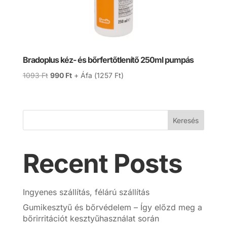
Bradoplus kéz- és bőrfertőtlenítő 250ml pumpás
Original
Current
1093
Ft
990
Ft
+ Áfa (
1257
Ft
)
price
price
was:
is:
1093 Ft.
990 Ft.
Keresés
Recent Posts
Ingyenes szállítás, félárú szállítás
Gumikesztyű és bőrvédelem – Így előzd meg a
bőrirritációt kesztyűhasználat során