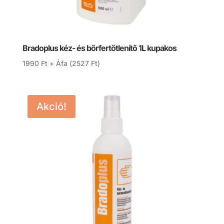
Bradoplus kéz- és bőrfertőtlenítő 1L kupakos
1990
Ft
+ Áfa (
2527
Ft
)
Akció!