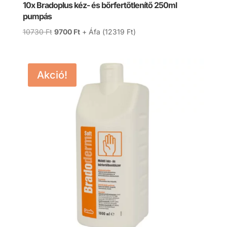
10x Bradoplus kéz- és bőrfertőtlenítő 250ml
pumpás
Original
Current
10730
Ft
9700
Ft
+ Áfa (
12319
Ft
)
price
price
was:
is:
10730 Ft.
9700 Ft.
Akció!