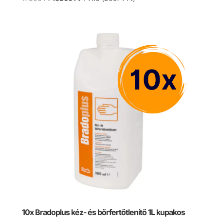
price
price
was:
is:
17300 Ft.
16200 Ft.
10x Bradoplus kéz- és bőrfertőtlenítő 1L kupakos