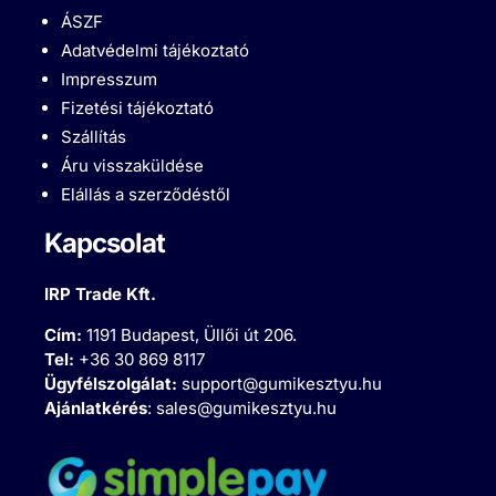
ÁSZF
Adatvédelmi tájékoztató
Impresszum
Fizetési tájékoztató
Szállítás
Áru visszaküldése
Elállás a szerződéstől
Kapcsolat
IRP Trade Kft.
Cím:
1191 Budapest, Üllői út 206.
Tel:
+36 30 869 8117
Ügyfélszolgálat:
support@gumikesztyu.hu
Ajánlatkérés
:
sales@gumikesztyu.hu