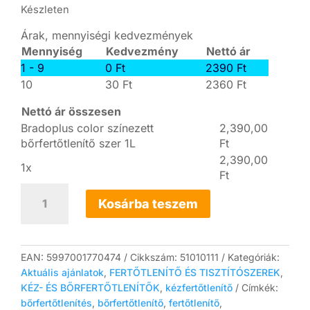
Készleten
Árak, mennyiségi kedvezmények
Mennyiség
Kedvezmény
Nettó ár
1 - 9
0
Ft
2390
Ft
10
30
Ft
2360
Ft
Nettó ár összesen
Bradoplus color színezett
2,390,00
bőrfertőtlenítő szer 1L
Ft
2,390,00
1x
Ft
Bradoplus
color
Kosárba teszem
színezett
bőrfertőtlenítő
szer
1L
EAN:
5997001770474
Cikkszám:
51010111
Kategóriák:
mennyiség
Aktuális ajánlatok
,
FERTŐTLENÍTŐ ÉS TISZTÍTÓSZEREK
,
KÉZ- ÉS BŐRFERTŐTLENÍTŐK
,
kézfertőtlenítő
Címkék:
bőrfertőtlenítés
,
bőrfertőtlenítő
,
fertőtlenítő
,