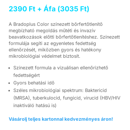
2390
Ft
+ Áfa (
3035
Ft
)
A Bradoplus Color színezett bőrfertőtlenítő
megbízható megoldás műtéti és invazív
beavatkozások előtti bőrfertőtlenítéshez. Színezett
formulája segíti az egyenletes fedettség
ellenőrzését, miközben gyors és hatékony
mikrobiológiai védelmet biztosít.
Színezett formula a vizuálisan ellenőrizhető
fedettségért
Gyors behatási idő
Széles mikrobiológiai spektrum: Baktericid
(MRSA), tuberkulocid, fungicid, virucid (HBV/HIV
inaktiváló hatású is)
Vásárolj teljes kartonnal kedvezményes áron!