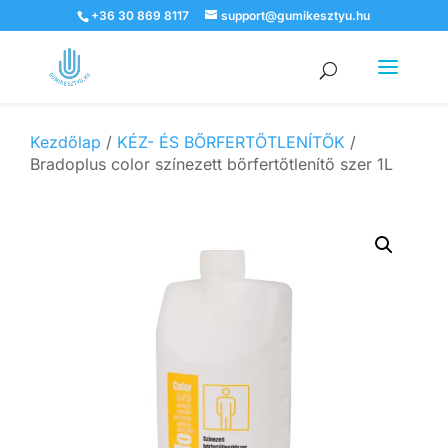
+36 30 869 8117
support@gumikesztyu.hu
Products
search
Kezdőlap
/
KÉZ- ÉS BŐRFERTŐTLENÍTŐK
/
Bradoplus color színezett bőrfertőtlenítő szer 1L