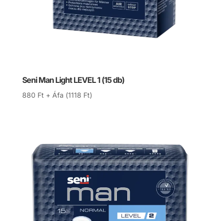
Seni Man Light LEVEL 1 (15 db)
880
Ft
+ Áfa (
1118
Ft
)