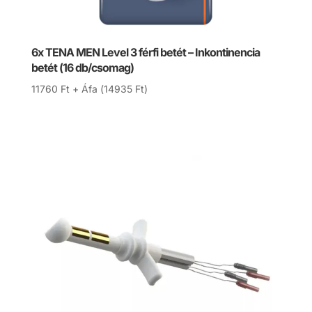
6x TENA MEN Level 3 férfi betét – Inkontinencia
betét (16 db/csomag)
11760
Ft
+ Áfa (
14935
Ft
)