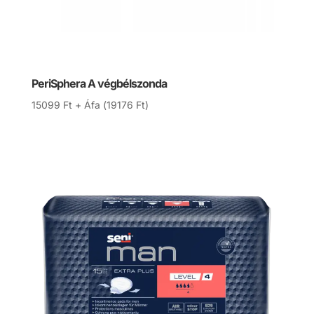
PeriSphera A végbélszonda
15099
Ft
+ Áfa (
19176
Ft
)