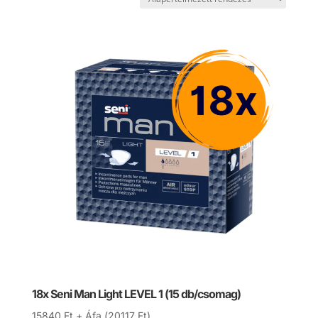
18x Seni Man Light LEVEL 1 (15 db/csomag)
15840
Ft
+ Áfa (
20117
Ft
)