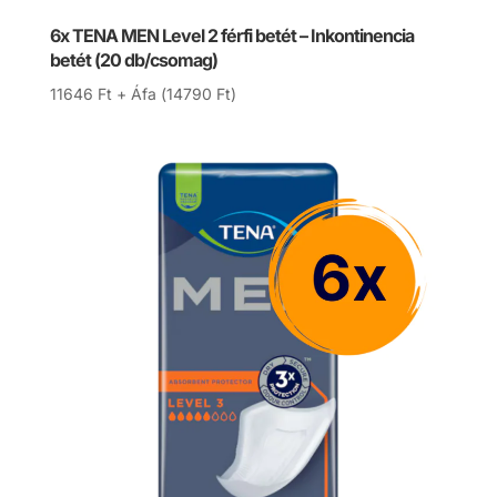
6x TENA MEN Level 2 férfi betét – Inkontinencia
betét (20 db/csomag)
11646
Ft
+ Áfa (
14790
Ft
)