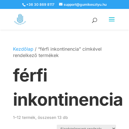
+36 30 869 8117
support@gumikesztyu.hu
Products
search
Kezdőlap
/ “férfi inkontinencia” címkével
rendelkező termékek
férfi
inkontinencia
1–12 termék, összesen 13 db