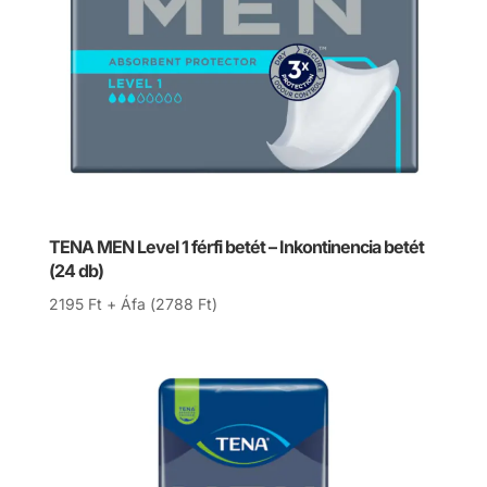
TENA MEN Level 1 férfi betét – Inkontinencia betét
(24 db)
2195
Ft
+ Áfa (
2788
Ft
)