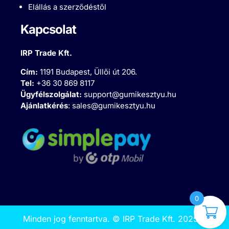
Elállás a szerződéstől
Kapcsolat
IRP Trade Kft.
Cím:
1191 Budapest, Üllői út 206.
Tel:
+36 30 869 8117
Ügyfélszolgálat:
support@gumikesztyu.hu
Ajánlatkérés
:
sales@gumikesztyu.hu
0
Minden jog fenntartva.
©
IRP Trade Kft. 2025