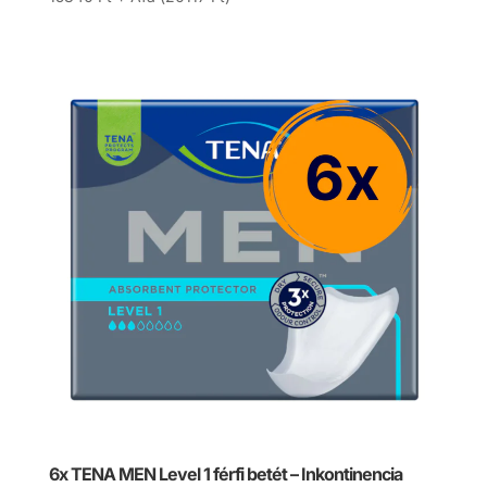
6x TENA MEN Level 1 férfi betét – Inkontinencia