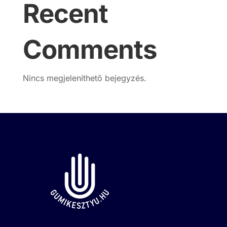
Recent
Comments
Nincs megjeleníthető bejegyzés.