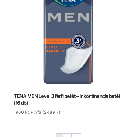
TENA MEN Level 3 férfi betét – Inkontinencia betét
(16 db)
1960
Ft
+ Áfa (
2489
Ft
)