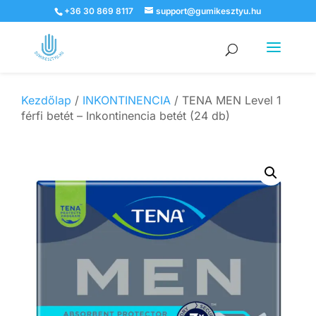
+36 30 869 8117
support@gumikesztyu.hu
Products
search
Kezdőlap
/
INKONTINENCIA
/ TENA MEN Level 1
férfi betét – Inkontinencia betét (24 db)