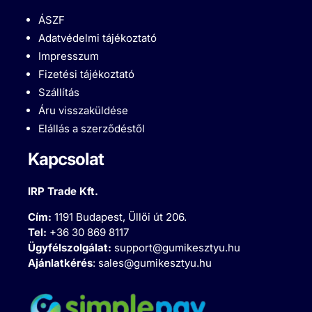
ÁSZF
Adatvédelmi tájékoztató
Impresszum
Fizetési tájékoztató
Szállítás
Áru visszaküldése
Elállás a szerződéstől
Kapcsolat
IRP Trade Kft.
Cím:
1191 Budapest, Üllői út 206.
Tel:
+36 30 869 8117
Ügyfélszolgálat:
support@gumikesztyu.hu
Ajánlatkérés
:
sales@gumikesztyu.hu