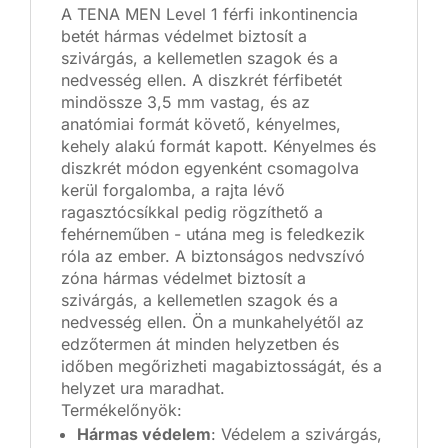
A TENA MEN Level 1 férfi inkontinencia
betét hármas védelmet biztosít a
szivárgás, a kellemetlen szagok és a
nedvesség ellen. A diszkrét férfibetét
mindössze 3,5 mm vastag, és az
anatómiai formát követő, kényelmes,
kehely alakú formát kapott. Kényelmes és
diszkrét módon egyenként csomagolva
kerül forgalomba, a rajta lévő
ragasztócsíkkal pedig rögzíthető a
fehérneműben - utána meg is feledkezik
róla az ember. A biztonságos nedvszívó
zóna hármas védelmet biztosít a
szivárgás, a kellemetlen szagok és a
nedvesség ellen. Ön a munkahelyétől az
edzőtermen át minden helyzetben és
időben megőrizheti magabiztosságát, és a
helyzet ura maradhat.
Termékelőnyök:
Hármas védelem
: Védelem a szivárgás,