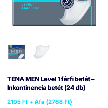
TENA MEN Level 1 férfi betét –
Inkontinencia betét (24 db)
2195
Ft
+ Áfa (
2788
Ft
)