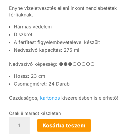
Enyhe vizeletvesztés elleni inkontinenciabetétek
férfiaknak.
Hármas védelem
Diszkrét
A férfitest figyelembevételével készült
Nedvszívó kapacitás: 275 ml
Nedvszívó képesség: ●●●○○○○○
Hossz: 23 cm
Csomagméret: 24 Darab
Gazdaságos,
kartonos
kiszerelésben is elérhető!
Csak 8 maradt készleten
TENA
MEN
Kosárba teszem
Level