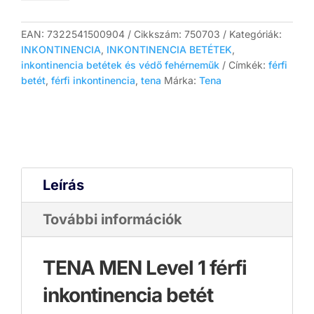
1
férfi
betét
EAN:
7322541500904
Cikkszám:
750703
Kategóriák:
-
INKONTINENCIA
,
INKONTINENCIA BETÉTEK
,
Inkontinencia
inkontinencia betétek és védő fehérneműk
Címkék:
férfi
betét
betét
,
férfi inkontinencia
,
tena
Márka:
Tena
(24
db)
mennyiség
Leírás
További információk
TENA MEN Level 1 férfi
inkontinencia betét