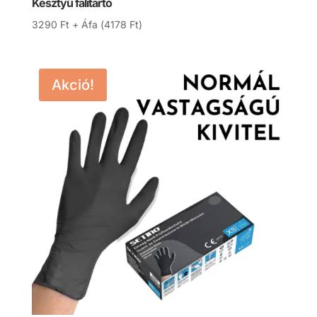
Kesztyű falitartó
3290
Ft
+ Áfa (
4178
Ft
)
Akció!