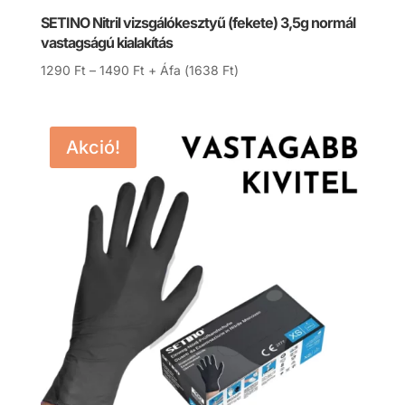
SETINO Nitril vizsgálókesztyű (fekete) 3,5g normál
vastagságú kialakítás
Ártartomány:
1290
Ft
–
1490
Ft
+ Áfa (
1638
Ft
)
1290 Ft
-
1490 Ft
Akció!