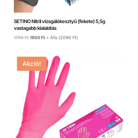
SETINO Nitril vizsgálókesztyű (fekete) 5,5g
vastagabb kialakítás
Original
Current
1750
Ft
1650
Ft
+ Áfa (
2096
Ft
)
price
price
was:
is:
1750 Ft.
1650 Ft.
Akció!