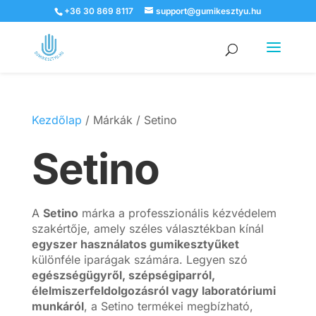
+36 30 869 8117
support@gumikesztyu.hu
Products
search
Kezdőlap
/ Márkák / Setino
Setino
A
Setino
márka a professzionális kézvédelem
szakértője, amely széles választékban kínál
egyszer használatos gumikesztyűket
különféle iparágak számára. Legyen szó
egészségügyről, szépségiparról,
élelmiszerfeldolgozásról vagy laboratóriumi
munkáról
, a Setino termékei megbízható,