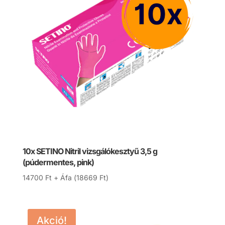
10x SETINO Nitril vizsgálókesztyű 3,5 g
(púdermentes, pink)
14700
Ft
+ Áfa (
18669
Ft
)
Akció!