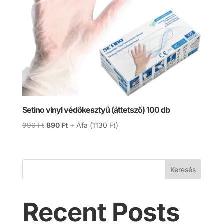
Setino vinyl védőkesztyű (áttetsző) 100 db
Original
Current
990
Ft
890
Ft
+ Áfa (
1130
Ft
)
price
price
was:
is:
990 Ft.
890 Ft.
Keresés
Recent Posts