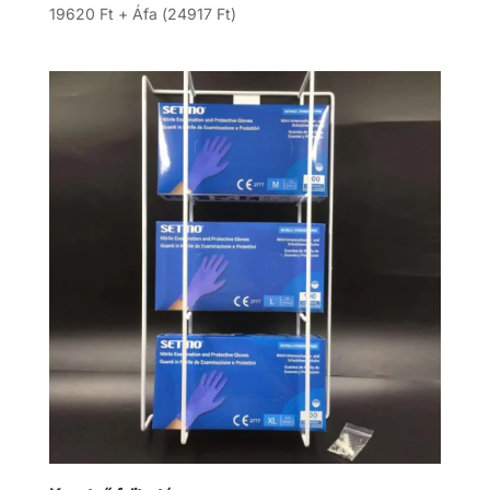
19620
Ft
+ Áfa (
24917
Ft
)