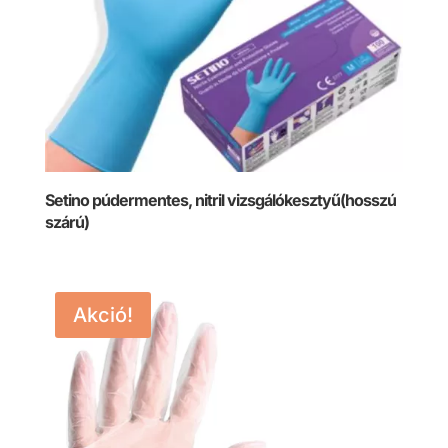
Setino púdermentes, nitril vizsgálókesztyű(hosszú
szárú)
Akció!