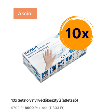
Akció!
10x Setino vinyl védőkesztyű (áttetsző)
Original
Current
9700
Ft
8900
Ft
+ Áfa (
11303
Ft
)