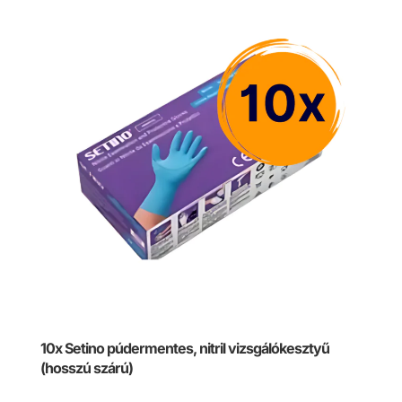
13700 Ft
10x Setino púdermentes, nitril vizsgálókesztyű
(hosszú szárú)