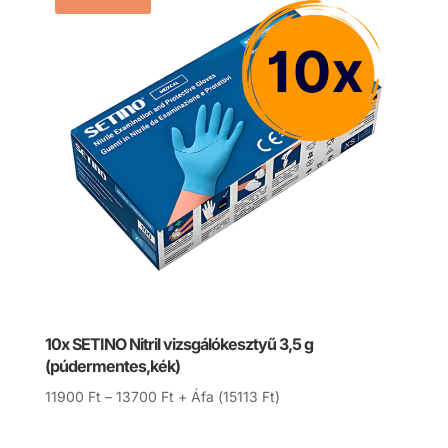
10x SETINO Nitril vizsgálókesztyű 3,5 g
(púdermentes,kék)
Ártartomány:
11900
Ft
–
13700
Ft
+ Áfa (
15113
Ft
)
11900 Ft
-