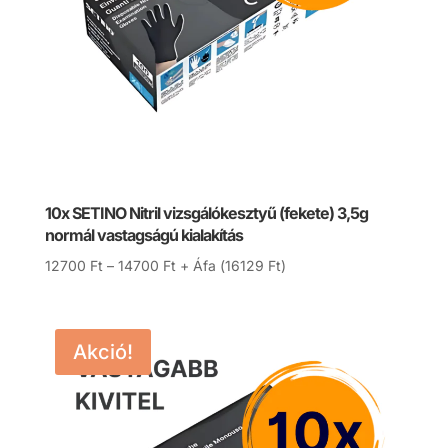
10x SETINO Nitril vizsgálókesztyű (fekete) 3,5g
normál vastagságú kialakítás
Ártartomány:
12700
Ft
–
14700
Ft
+ Áfa (
16129
Ft
)
12700 Ft
-
14700 Ft
Akció!