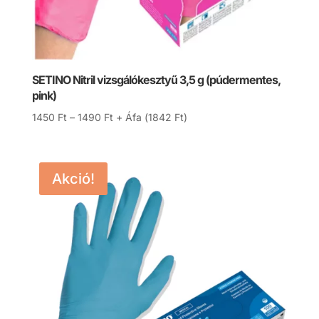
SETINO Nitril vizsgálókesztyű 3,5 g (púdermentes,
pink)
Ártartomány:
1450
Ft
–
1490
Ft
+ Áfa (
1842
Ft
)
1450 Ft
-
1490 Ft
Akció!