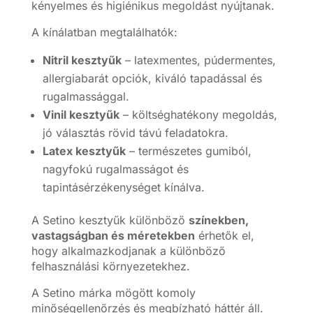
kényelmes és higiénikus megoldást nyújtanak.
A kínálatban megtalálhatók:
Nitril kesztyűk
– latexmentes, púdermentes,
allergiabarát opciók, kiváló tapadással és
rugalmassággal.
Vinil kesztyűk
– költséghatékony megoldás,
jó választás rövid távú feladatokra.
Latex kesztyűk
– természetes gumiból,
nagyfokú rugalmasságot és
tapintásérzékenységet kínálva.
A Setino kesztyűk különböző
színekben,
vastagságban és méretekben
érhetők el,
hogy alkalmazkodjanak a különböző
felhasználási környezetekhez.
A Setino márka mögött komoly
minőségellenőrzés és megbízható háttér áll.