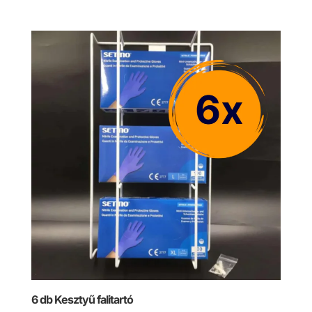
price
price
was:
is:
9700 Ft.
8900 Ft.
6 db Kesztyű falitartó