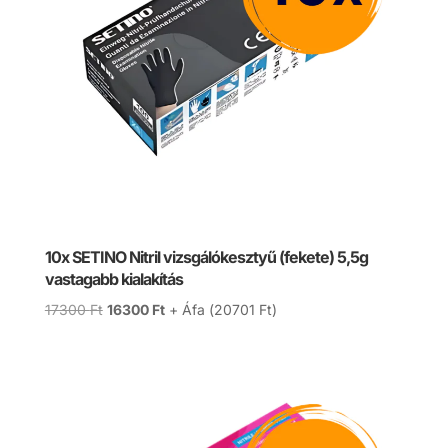
10x SETINO Nitril vizsgálókesztyű (fekete) 5,5g
vastagabb kialakítás
Original
Current
17300
Ft
16300
Ft
+ Áfa (
20701
Ft
)
price
price
was:
is:
17300 Ft.
16300 Ft.