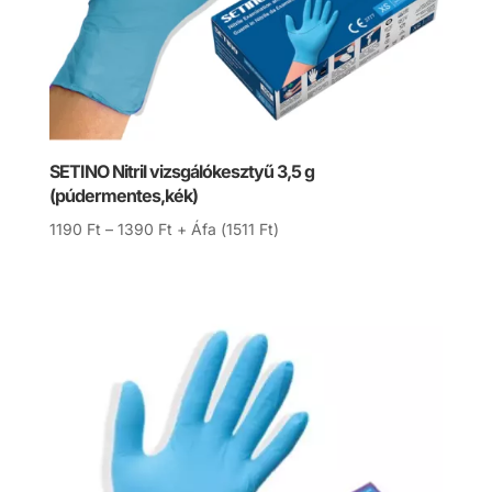
SETINO Nitril vizsgálókesztyű 3,5 g
(púdermentes,kék)
Ártartomány:
1190
Ft
–
1390
Ft
+ Áfa (
1511
Ft
)
1190 Ft
-
1390 Ft