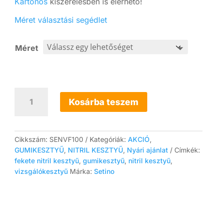
Kartonos
kiszerelésben is elérhető!
Méret választási segédlet
Méret
SETINO
Nitril
Kosárba teszem
vizsgálókesztyű
(fekete)
5,5g
vastagabb
Cikkszám:
SENVF100
Kategóriák:
AKCIÓ
,
kialakítás
GUMIKESZTYŰ
,
NITRIL KESZTYŰ
,
Nyári ajánlat
Címkék:
mennyiség
fekete nitril kesztyű
,
gumikesztyű
,
nitril kesztyű
,
vizsgálókesztyű
Márka:
Setino