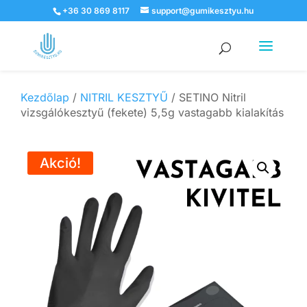
+36 30 869 8117
support@gumikesztyu.hu
Products
search
Kezdőlap
/
NITRIL KESZTYŰ
/ SETINO Nitril
vizsgálókesztyű (fekete) 5,5g vastagabb kialakítás
Akció!