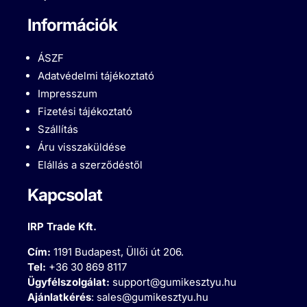
Információk
ÁSZF
Adatvédelmi tájékoztató
Impresszum
Fizetési tájékoztató
Szállítás
Áru visszaküldése
Elállás a szerződéstől
Kapcsolat
IRP Trade Kft.
Cím:
1191 Budapest, Üllői út 206.
Tel:
+36 30 869 8117
Ügyfélszolgálat:
support@gumikesztyu.hu
Ajánlatkérés
:
sales@gumikesztyu.hu