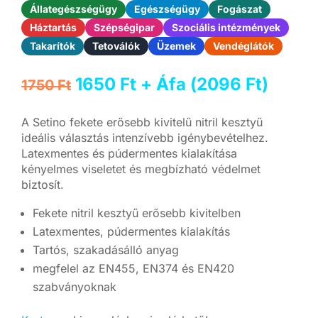
Állategészségügy
Egészségügy
Fogászat
Háztartás
Szépségipar
Szociális intézmények
Takarítók
Tetoválók
Üzemek
Vendéglátók
Original
Current
1650
Ft
+ Áfa (
2096
Ft
)
1750
Ft
price
price
was:
is:
A Setino fekete erősebb kivitelű nitril kesztyű
1750 Ft.
1650 Ft.
ideális választás intenzívebb igénybevételhez.
Latexmentes és púdermentes kialakítása
kényelmes viseletet és megbízható védelmet
biztosít.
Fekete nitril kesztyű erősebb kivitelben
Latexmentes, púdermentes kialakítás
Tartós, szakadásálló anyag
megfelel az EN455, EN374 és EN420
szabványoknak