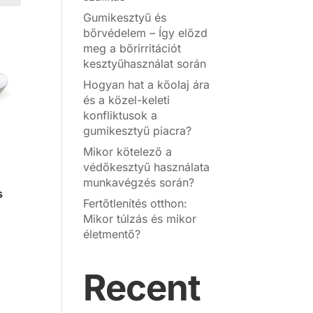
Gumikesztyű és
bőrvédelem – Így előzd
meg a bőrirritációt
kesztyűhasználat során
Hogyan hat a kőolaj ára
és a közel-keleti
konfliktusok a
gumikesztyű piacra?
Mikor kötelező a
védőkesztyű használata
munkavégzés során?
s
Fertőtlenítés otthon:
Mikor túlzás és mikor
életmentő?
Recent