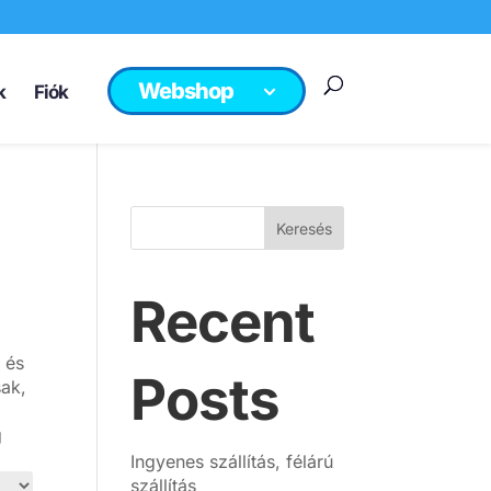
Webshop
k
Fiók
Keresés
Recent
 és
Posts
sak,
g
Ingyenes szállítás, félárú
szállítás