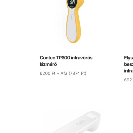
Contec TP600 infravörös
Ely
lázmérő
bes
infr
6200
Ft
+ Áfa (
7874
Ft
)
692