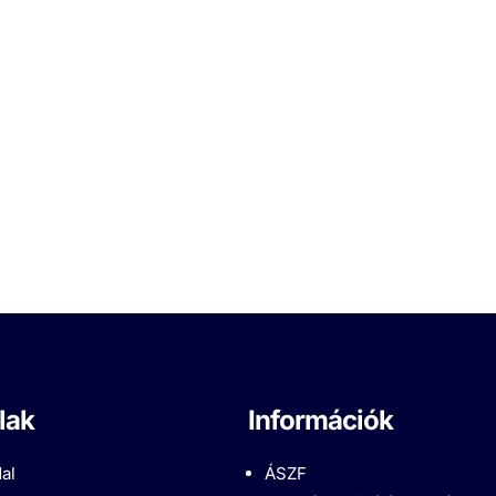
lak
Információk
al
ÁSZF