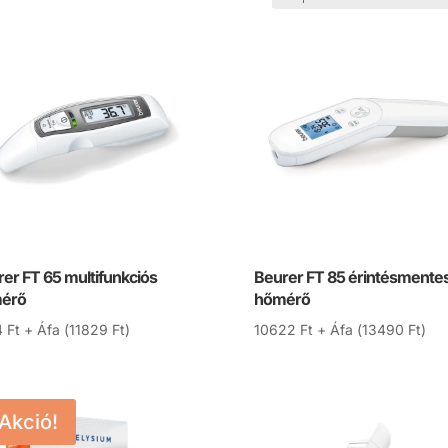
er FT 65 multifunkciós
Beurer FT 85 érintésmente
érő
hőmérő
4
Ft
+ Áfa (
11829
Ft
)
10622
Ft
+ Áfa (
13490
Ft
)
Akció!