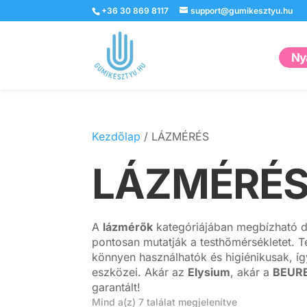
+36 30 869 8117
support@gumikesztyu.hu
Nyá
Kezdőlap
/ LÁZMÉRÉS
LÁZMÉRÉ
A
lázmérők
kategóriájában megbízható dig
pontosan mutatják a testhőmérsékletet. 
könnyen használhatók és higiénikusak, í
eszközei. Akár az
Elysium
, akár a
BEUR
garantált!
Mind a(z) 7 találat megjelenítve