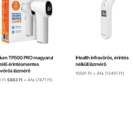
sium TP500 PRO magyarul
iHealth infravörös, érintés
zélő érintésmentes
nélküli lázmérő
avörös lázmérő
10591
Ft
+ Áfa (
13451
Ft
)
Original
Current
1
Ft
5883
Ft
+ Áfa (
7471
Ft
)
price
price
was:
is:
6921 Ft.
5883 Ft.