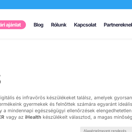
Products
search
ri ajánlat
Blog
Rólunk
Kapcsolat
Partnerekne
S
itális és infravörös készülékeket találsz, amelyek gyorsan
Termékeink gyermekek és felnőttek számára egyaránt ideáli
gy a mindennapi egészségügyi ellenőrzések elengedhetetlen
ER
vagy az
iHealth
készülékeit választod, a magas minősé