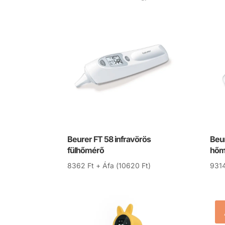
Beurer FT 58 infravörös
Beur
fülhőmérő
hőm
8362
Ft
+ Áfa (
10620
Ft
)
931