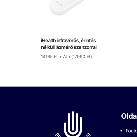
iHealth infravörös, érintés
nélküli lázmérő szenzorral
14165
Ft
+ Áfa (
17990
Ft
)
Olda
Főold