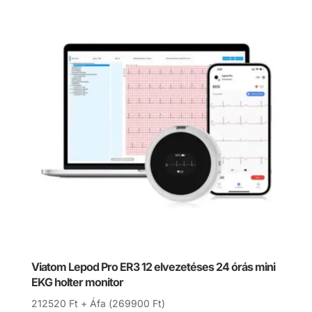
94616 Ft.
85154 Ft.
Viatom Lepod Pro ER3 12 elvezetéses 24 órás mini
EKG holter monitor
212520
Ft
+ Áfa (
269900
Ft
)