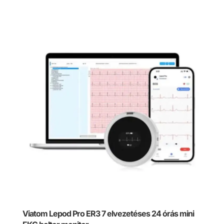
Viatom Lepod Pro ER3 7 elvezetéses 24 órás mini