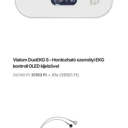
Viatom DuoEKG S – Hordozható személyi EKG
kontroll OLED kijelzővel
Original
Current
32740
Ft
31103
Ft
+ Áfa (
39501
Ft
)
price
price
was:
is:
32740 Ft.
31103 Ft.