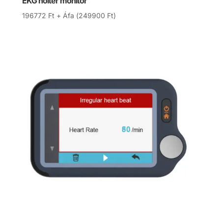
EKG holter monitor
196772
Ft
+ Áfa (
249900
Ft
)