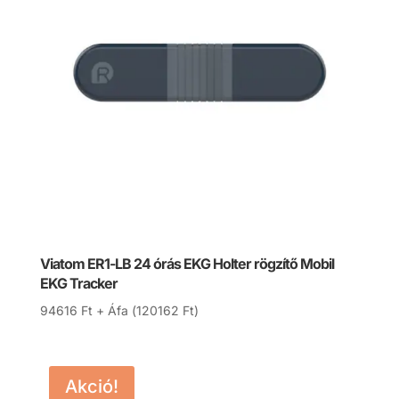
Viatom ER1-LB 24 órás EKG Holter rögzítő Mobil
EKG Tracker
94616
Ft
+ Áfa (
120162
Ft
)
Akció!