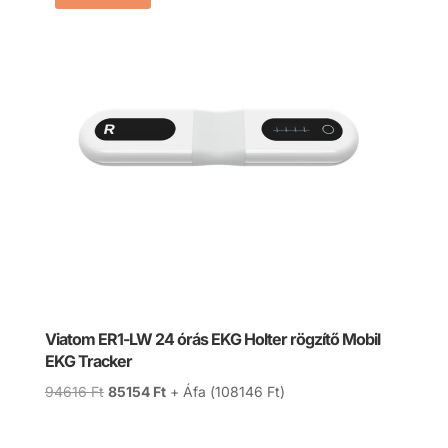
Viatom ER1-LW 24 órás EKG Holter rögzítő Mobil
EKG Tracker
Original
Current
94616
Ft
85154
Ft
+ Áfa (
108146
Ft
)
price
price
was:
is: