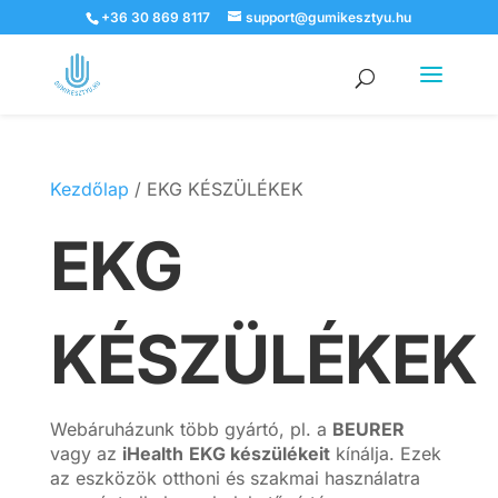
+36 30 869 8117
support@gumikesztyu.hu
Products
search
Kezdőlap
/ EKG KÉSZÜLÉKEK
EKG
KÉSZÜLÉKEK
Webáruházunk több gyártó, pl. a
BEURER
vagy az
iHealth
EKG készülékeit
kínálja. Ezek
az eszközök otthoni és szakmai használatra