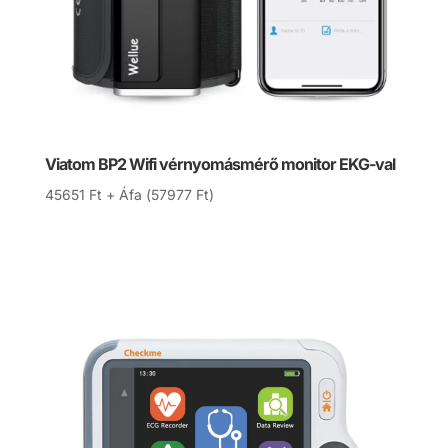
Viatom BP2 Wifi vérnyomásmérő monitor EKG-val
45651
Ft
+ Áfa (
57977
Ft
)