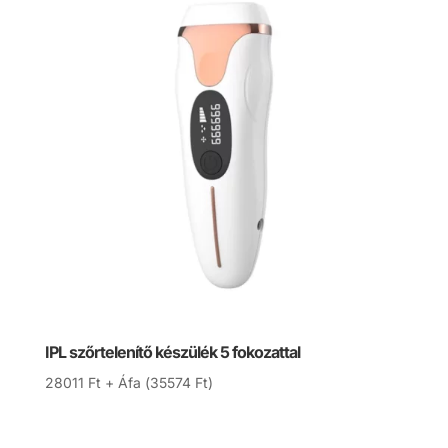
IPL szőrtelenítő készülék 5 fokozattal
28011
Ft
+ Áfa (
35574
Ft
)