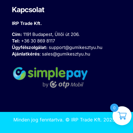
Kapcsolat
IRP Trade Kft.
Cím:
1191 Budapest, Üllői út 206.
Tel:
+36 30 869 8117
Ügyfélszolgálat:
support@gumikesztyu.hu
Ajánlatkérés
:
sales@gumikesztyu.hu
0
Minden jog fenntartva.
©
IRP Trade Kft. 2025