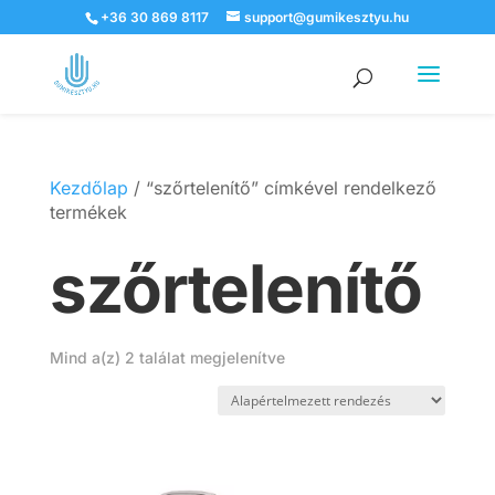
+36 30 869 8117
support@gumikesztyu.hu
Products
search
Kezdőlap
/ “szőrtelenítő” címkével rendelkező
termékek
szőrtelenítő
Mind a(z) 2 találat megjelenítve