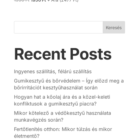
price
price
was:
is:
1990 Ft.
1950 Ft.
Keresés
Recent Posts
Ingyenes szállítás, félárú szállítás
Gumikesztyű és bőrvédelem – Így előzd meg a
bőrirritációt kesztyűhasználat során
Hogyan hat a kőolaj ára és a közel-keleti
konfliktusok a gumikesztyű piacra?
Mikor kötelező a védőkesztyű használata
munkavégzés során?
Fertőtlenítés otthon: Mikor túlzás és mikor
életmentő?