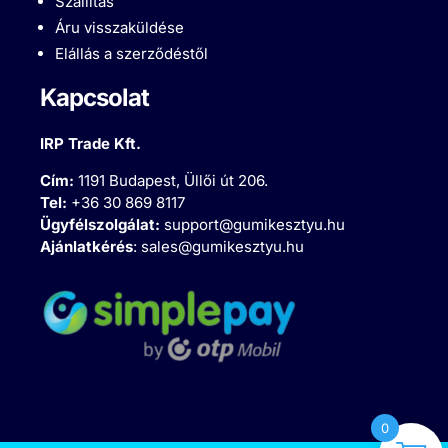
Szállítás
Áru visszaküldése
Elállás a szerződéstől
Kapcsolat
IRP Trade Kft.
Cím:
1191 Budapest, Üllői út 206.
Tel:
+36 30 869 8117
Ügyfélszolgálat:
support@gumikesztyu.hu
Ajánlatkérés
:
sales@gumikesztyu.hu
0