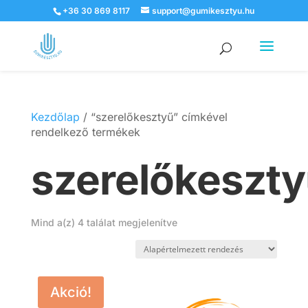
+36 30 869 8117
support@gumikesztyu.hu
Products
search
Kezdőlap
/ “szerelőkesztyű” címkével
rendelkező termékek
szerelőkeszt
Mind a(z) 4 találat megjelenítve
Akció!