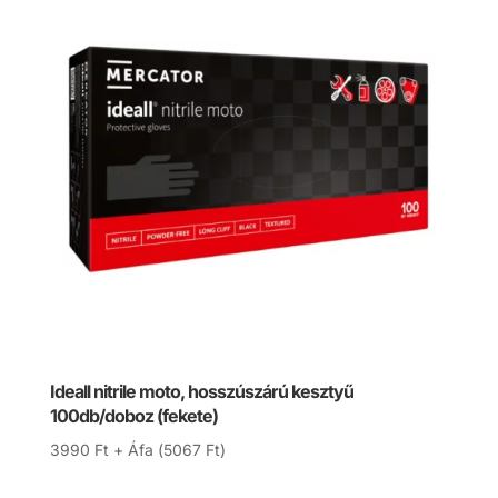
Ideall nitrile moto, hosszúszárú kesztyű
100db/doboz (fekete)
3990
Ft
+ Áfa (
5067
Ft
)