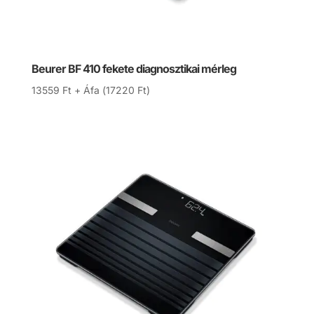
Beurer BF 410 fekete diagnosztikai mérleg
13559
Ft
+ Áfa (
17220
Ft
)