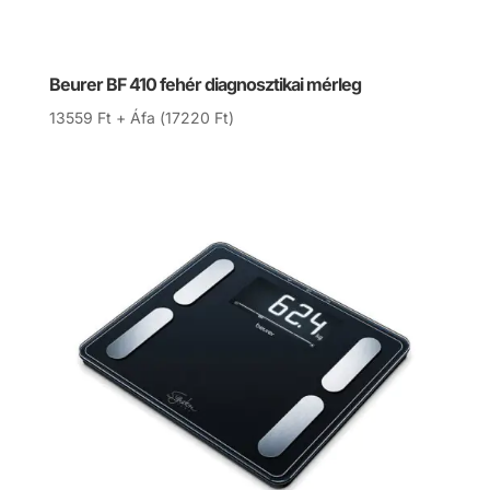
Beurer BF 410 fehér diagnosztikai mérleg
13559
Ft
+ Áfa (
17220
Ft
)