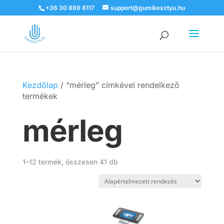
+36 30 869 8117
support@gumikesztyu.hu
Products
search
Kezdőlap
/ “mérleg” címkével rendelkező
termékek
mérleg
1–12 termék, összesen 41 db