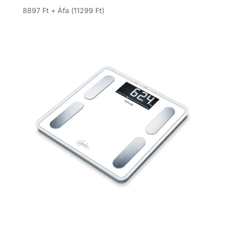
8897
Ft
+ Áfa (
11299
Ft
)