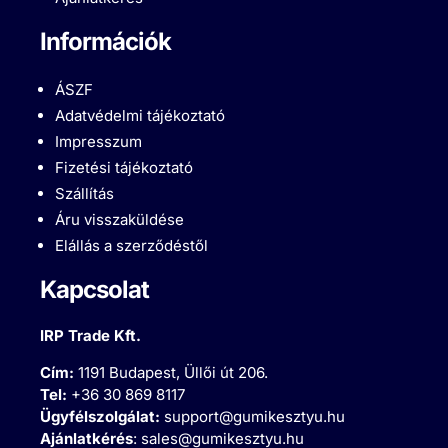
Információk
ÁSZF
Adatvédelmi tájékoztató
Impresszum
Fizetési tájékoztató
Szállítás
Áru visszaküldése
Elállás a szerződéstől
Kapcsolat
IRP Trade Kft.
Cím:
1191 Budapest, Üllői út 206.
Tel:
+36 30 869 8117
Ügyfélszolgálat:
support@gumikesztyu.hu
Ajánlatkérés
:
sales@gumikesztyu.hu