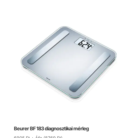
Beurer BF 183 diagnosztikai mérleg
6905
Ft
+ Áfa (
8769
Ft
)