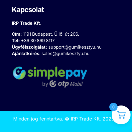
Kapcsolat
IRP Trade Kft.
Cím:
1191 Budapest, Üllői út 206.
Tel:
+36 30 869 8117
Ügyfélszolgálat:
support@gumikesztyu.hu
Ajánlatkérés
:
sales@gumikesztyu.hu
0
Minden jog fenntartva.
©
IRP Trade Kft. 2025