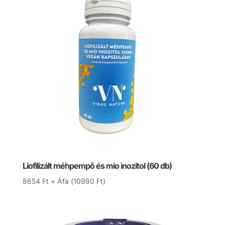
Liofilizált méhpempő és mio inozitol (60 db)
8654
Ft
+ Áfa (
10990
Ft
)