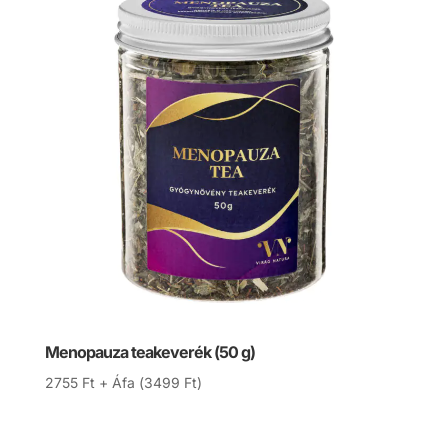
Menopauza teakeverék (50 g)
2755
Ft
+ Áfa (
3499
Ft
)