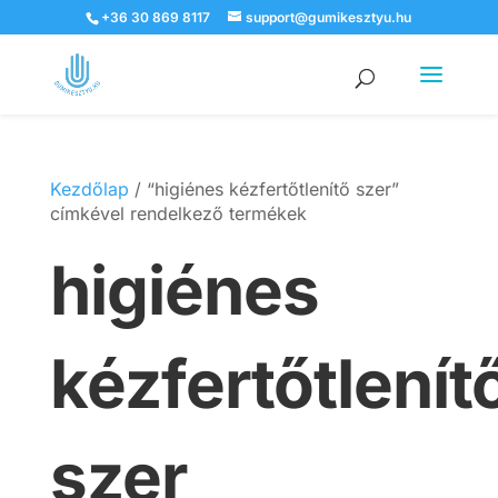
+36 30 869 8117
support@gumikesztyu.hu
Products
search
Kezdőlap
/ “higiénes kézfertőtlenítő szer”
címkével rendelkező termékek
higiénes
kézfertőtlenít
szer