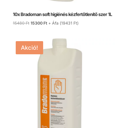
10x Bradoman soft higiénés kézfertőtlenítő szer 1L
Original
Current
15480
Ft
15300
Ft
+ Áfa (
19431
Ft
)
price
price
was:
is:
15480 Ft.
15300 Ft.
Akció!