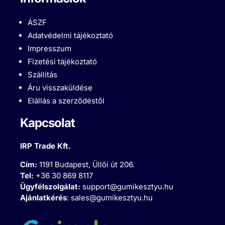
ÁSZF
Adatvédelmi tájékoztató
Impresszum
Fizetési tájékoztató
Szállítás
Áru visszaküldése
Elállás a szerződéstől
Kapcsolat
IRP Trade Kft.
Cím:
1191 Budapest, Üllői út 206.
Tel:
+36 30 869 8117
Ügyfélszolgálat:
support@gumikesztyu.hu
Ajánlatkérés
:
sales@gumikesztyu.hu