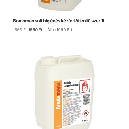
Bradoman soft higiénés kézfertőtlenítő szer 1L
Original
Current
1568
Ft
1550
Ft
+ Áfa (
1969
Ft
)
price
price
was:
is:
1568 Ft.
1550 Ft.