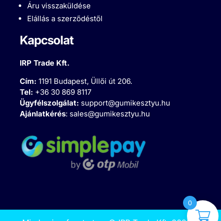
Áru visszaküldése
Elállás a szerződéstől
Kapcsolat
IRP Trade Kft.
Cím:
1191 Budapest, Üllői út 206.
Tel:
+36 30 869 8117
Ügyfélszolgálat:
support@gumikesztyu.hu
Ajánlatkérés
:
sales@gumikesztyu.hu
0