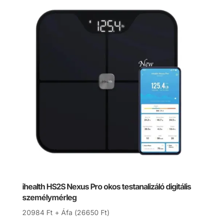
ihealth HS2S Nexus Pro okos testanalizáló digitális
személymérleg
20984
Ft
+ Áfa (
26650
Ft
)