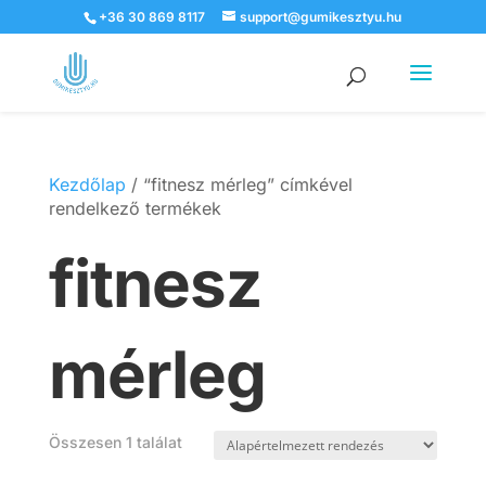
+36 30 869 8117
support@gumikesztyu.hu
Products
search
Kezdőlap
/ “fitnesz mérleg” címkével
rendelkező termékek
fitnesz
mérleg
Összesen 1 találat