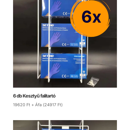
6 db Kesztyű falitartó
19620
Ft
+ Áfa (
24917
Ft
)