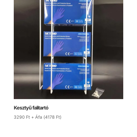
Kesztyű falitartó
3290
Ft
+ Áfa (
4178
Ft
)