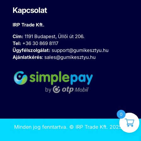
Kapcsolat
IRP Trade Kft.
Cím:
1191 Budapest, Üllői út 206.
Tel:
+36 30 869 8117
Ügyfélszolgálat:
support@gumikesztyu.hu
Ajánlatkérés
:
sales@gumikesztyu.hu
0
Minden jog fenntartva.
©
IRP Trade Kft. 2025