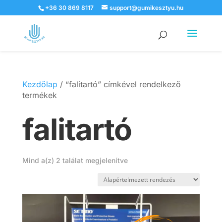
+36 30 869 8117
support@gumikesztyu.hu
Products
search
Kezdőlap
/ “falitartó” címkével rendelkező
termékek
falitartó
Mind a(z) 2 találat megjelenítve