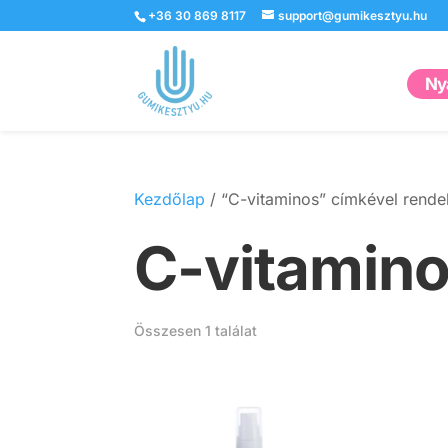
+36 30 869 8117
support@gumikesztyu.hu
Nyá
Kezdőlap
/ “C-vitaminos” címkével rend
C-vitamin
Összesen 1 találat