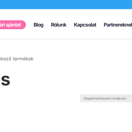
Products
search
ri ajánlat
Blog
Rólunk
Kapcsolat
Partnerekne
elkező termékek
os