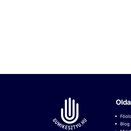
Olda
Főold
Blog