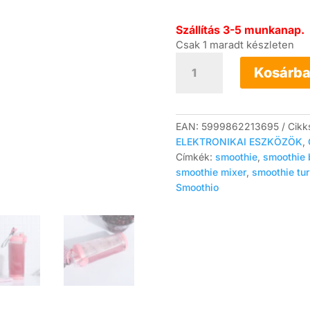
Szállítás 3-5 munkanap.
Csak 1 maradt készleten
Smoothio
hordozható
Kosárba
mixer
erős
motorral
600
EAN:
5999862213695
Cikk
ml
ELEKTRONIKAI ESZKÖZÖK
,
(rózsaszín)
Címkék:
smoothie
,
smoothie 
mennyiség
smoothie mixer
,
smoothie tu
Smoothio