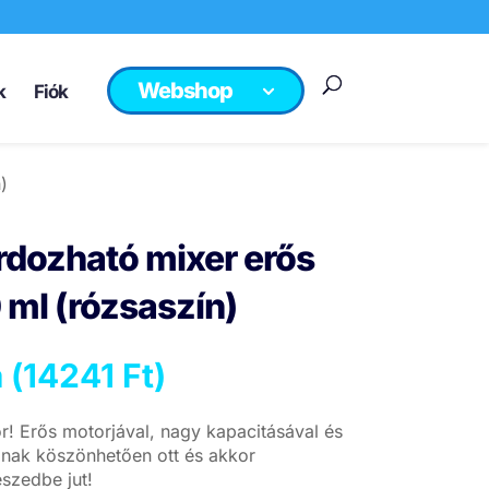
Webshop
k
Fiók
)
dozható mixer erős
 ml (rózsaszín)
 (
14241
Ft
)
r! Erős motorjával, nagy kapacitásával és
ának köszönhetően ott és akkor
szedbe jut!