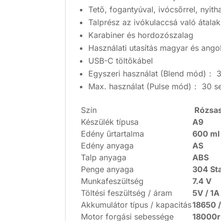
Tető, fogantyúval, ivócsőrrel, nyit
Talprész az ivókulaccsá való átalak
Karabiner és hordozószalag
Használati utasítás magyar és ango
USB-C töltőkábel
Egyszeri használat (Blend mód)： 3
Max. használat (Pulse mód)： 30 s
Szín
Rózsas
Készülék típusa
A9
Edény űrtartalma
600 ml
Edény anyaga
AS
Talp anyaga
ABS
Penge anyaga
304 Sta
Munkafeszültség
7.4 V
Töltési feszültség / áram
5V / 1A
Akkumulátor típus / kapacitás
18650 
Motor forgási sebessége
18000