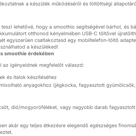
koztatnak a készülék működéséről és töltöttségi állapotáró
eszi lehetővé, hogy a smoothio segítségével bárhol, és b
akkumulátort otthonod kényelmében USB-C töltővel újratölt
ét egyszerűen csatlakoztasd egy mobiltelefon-töltő adapte
sználhatod a készüléked!
es smoothie érdekében
 az igényeidnek megfelelőt válaszd:
 és italok készítéséhez
xolható anyagokhoz (jégkocka, fagyasztott gyümölcsök,
söt, dió/mogyoróféléket, vagy nagyobb darab fagyasztott
n akár egy teljes étkezésre elegendő egészséges finomság 
eztet.