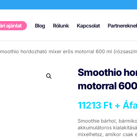
Products
search
ri ajánlat
Blog
Rólunk
Kapcsolat
Partnerekne
moothio hordozható mixer erős motorral 600 ml (rózsaszín
Smoothio hor
motorral 600
11213
Ft
+ Áfa
Smoothie bárhol, bármiko
akkumulátoros kialakítás
mixelhetsz, amikor csak e