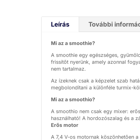
Leírás
További informá
Mi az a smoothie?
A smoothie egy egészséges, gyümölcs
frissítőt nyerünk, amely azonnal fog
nem tartalmaz.
Az ízeknek csak a képzelet szab hatá
megbolondítani a különféle turmix-kö
Mi az a smoothio?
A smoothio nem csak egy mixer: erős
használható! A hordozószalag és a zá
Erős motor
A 7,4 V-os motornak köszönhetően a