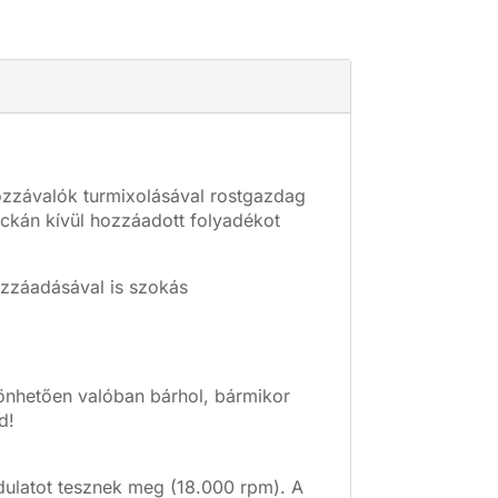
ozzávalók turmixolásával rostgazdag
ockán kívül hozzáadott folyadékot
ozzáadásával is szokás
önhetően valóban bárhol, bármikor
d!
ulatot tesznek meg (18.000 rpm). A