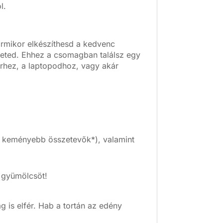
l.
ármikor elkészíthesd a kedvenc
heted. Ehhez a csomagban találsz egy
rhez, a laptopodhoz, vagy akár
 keményebb összetevők*), valamint
 gyümölcsöt!
is elfér. Hab a tortán az edény