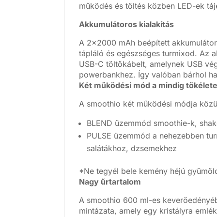
működés és töltés közben LED-ek tájé
Akkumulátoros kialakítás
A 2x2000 mAh beépített akkumulátor t
tápláló és egészséges turmixod. Az 
USB-C töltőkábelt, amelynek USB vég
powerbankhez. Így valóban bárhol ha
Két működési mód a mindig tökélet
A smoothio két működési módja közül
BLEND üzemmód smoothie-k, shakek
PULSE üzemmód a nehezebben turmi
salátákhoz, dzsemekhez
*Ne tegyél bele kemény héjú gyümölc
Nagy űrtartalom
A smoothio 600 ml-es keverőedényébe
mintázata, amely egy kristályra emlék