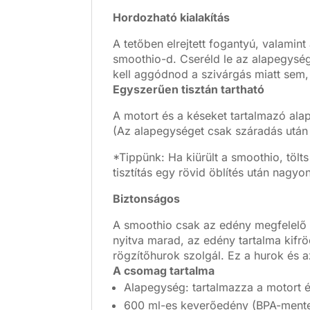
Hordozható kialakítás
A tetőben elrejtett fogantyú, valami
smoothio-d. Cseréld le az alapegysége
kell aggódnod a szivárgás miatt sem,
Egyszerűen tisztán tartható
A motort és a késeket tartalmazó ala
(Az alapegységet csak száradás után 
*Tippünk: Ha kiürült a smoothio, tölts
tisztítás egy rövid öblítés után nagyo
Biztonságos
A smoothio csak az edény megfelelő 
nyitva marad, az edény tartalma kifr
rögzítőhurok szolgál. Ez a hurok és 
A csomag tartalma
Alapegység: tartalmazza a motort 
600 ml-es keverőedény (BPA-ment