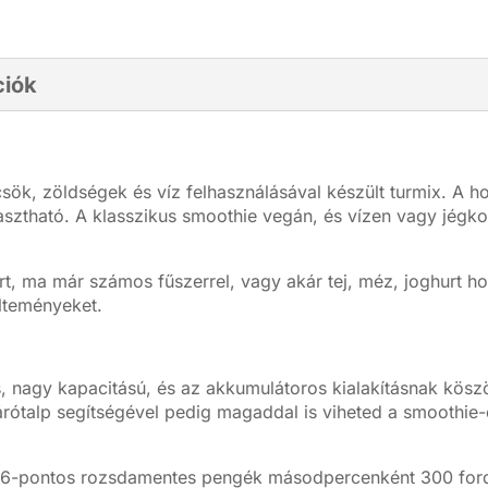
ciók
ök, zöldségek és víz felhasználásával készült turmix. A h
yasztható. A klasszikus smoothie vegán, és vízen vagy jégk
rt, ma már számos fűszerrel, vagy akár tej, méz, joghurt h
lteményeket.
, nagy kapacitású, és az akkumulátoros kialakításnak kösz
rótalp segítségével pedig magaddal is viheted a smoothie-
 6-pontos rozsdamentes pengék másodpercenként 300 ford