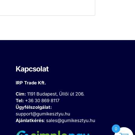
Kapcsolat
IRP Trade Kft.
Cím:
1191 Budapest, Üllői út 206.
Tel:
+36 30 869 8117
Ügyfélszolgálat:
support@gumikesztyu.hu
Ajánlatkérés
:
sales@gumikesztyu.hu
0