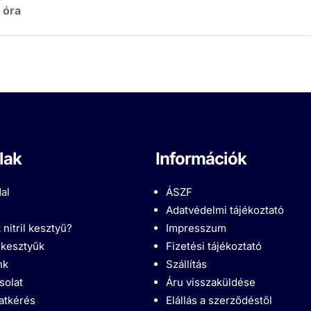
 óra
lak
Információk
al
ÁSZF
Adatvédelmi tájékoztató
 nitril kesztyű?
Impresszum
l kesztyűk
Fizetési tájékoztató
nk
Szállítás
solat
Áru visszaküldése
latkérés
Elállás a szerződéstől