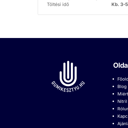
Töltési idő
Kb. 3-5
Olda
Főold
Blog
Miért
Nitri
Rólu
Kapc
Aján