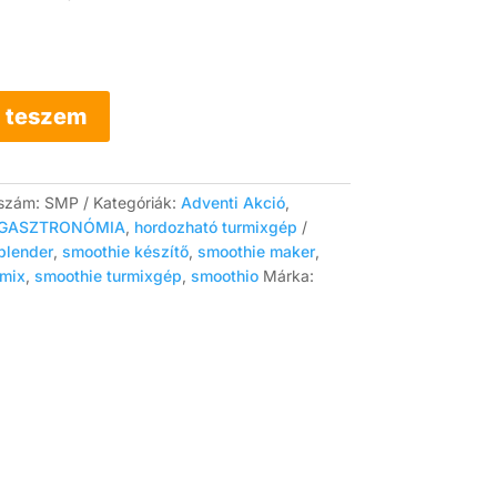
 teszem
szám:
SMP
Kategóriák:
Adventi Akció
,
GASZTRONÓMIA
,
hordozható turmixgép
blender
,
smoothie készítő
,
smoothie maker
,
rmix
,
smoothie turmixgép
,
smoothio
Márka: