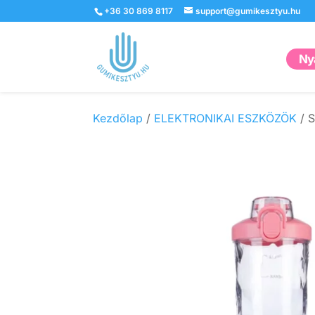
+36 30 869 8117
support@gumikesztyu.hu
Nyá
Kezdőlap
/
ELEKTRONIKAI ESZKÖZÖK
/ S