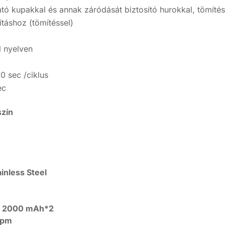
ható kupakkal és annak záródását biztosító hurokkal, tömíté
ításhoz (tömítéssel)
l nyelven
0 sec /ciklus
ec
zín
inless Steel
/ 2000 mAh*2
rpm