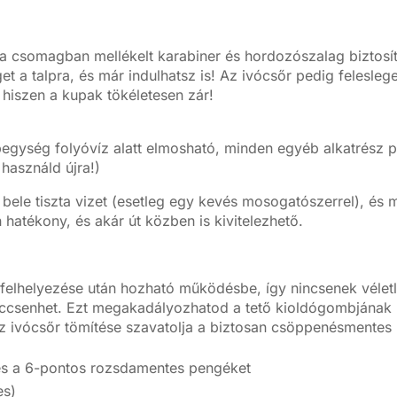
nt a csomagban mellékelt karabiner és hordozószalag biztos
t a talpra, és már indulhatsz is! Az ivócsőr pedig felesleg
 hiszen a kupak tökéletesen zár!
pegység folyóvíz alatt elmosható, minden egyéb alkatrész p
használd újra!)
 bele tiszta vizet (esetleg egy kevés mosogatószerrel), és m
n hatékony, és akár út közben is kivitelezhető.
felhelyezése után hozható működésbe, így nincsenek véletl
öccsenhet. Ezt megakadályozhatod a tető kioldógombjának r
az ivócsőr tömítése szavatolja a biztosan csöppenésmentes
és a 6-pontos rozsdamentes pengéket
es)