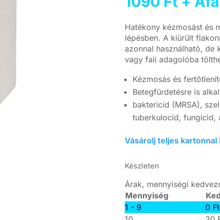
1090
Ft
+ Áfa
Hatékony kézmosást és mi
lépésben. A kiürült flako
azonnal használható, de k
vagy fali adagolóba tölth
Kézmosás és fertőtlenít
Betegfürdetésre is alka
baktericid (MRSA), szel
tuberkulocid, fungicid, 
Vásárolj teljes kartonn
Készleten
Árak, mennyiségi kedve
Mennyiség
Ke
1 - 9
0
Ft
10
30