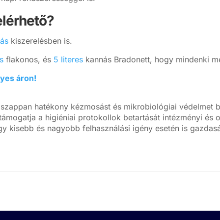
elérhető?
ás
kiszerelésben is.
es
flakonos, és
5 literes
kannás Bradonett, hogy mindenki me
nyes áron!
y szappan hatékony kézmosást és mikrobiológiai védelmet bi
ámogatja a higiéniai protokollok betartását intézményi és 
így kisebb és nagyobb felhasználási igény esetén is gazdas