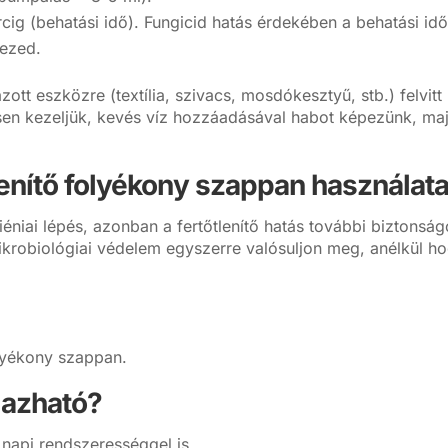
g (behatási idő). Fungicid hatás érdekében a behatási idő
kezed.
ott eszközre (textília, szivacs, mosdókesztyű, stb.) felvitt 
esen kezeljük, kevés víz hozzáadásával habot képezünk, maj
lenítő folyékony szappan használat
iai lépés, azonban a fertőtlenítő hatás további biztonságo
mikrobiológiai védelem egyszerre valósuljon meg, anélkül ho
olyékony szappan.
mazható?
 napi rendszerességgel is.