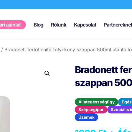
Products
search
ri ajánlat
Blog
Rólunk
Kapcsolat
Partnerekne
/ Bradonett fertőtlenítő folyékony szappan 500ml utántöltő
Bradonett fer
szappan 500
Állategészségügy
Egés
Szépségipar
Szociális
Üzemek