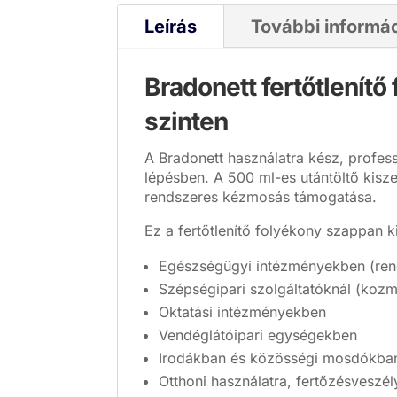
Leírás
További informá
Bradonett fertőtlenít
szinten
A Bradonett használatra kész, profess
lépésben. A 500 ml-es utántöltő kisze
rendszeres kézmosás támogatása.
Ez a fertőtlenítő folyékony szappan ki
Egészségügyi intézményekben (ren
Szépségipari szolgáltatóknál (koz
Oktatási intézményekben
Vendéglátóipari egységekben
Irodákban és közösségi mosdókba
Otthoni használatra, fertőzésveszé