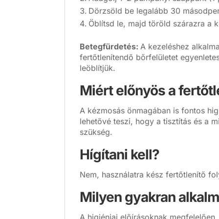
Dörzsöld be legalább 30 másodperci
Öblítsd le, majd töröld szárazra a 
Betegfürdetés:
A kezeléshez alkalmaz
fertőtlenítendő bőrfelületet egyenlet
leöblítjük.
Miért előnyös a fertőt
A kézmosás önmagában is fontos higién
lehetővé teszi, hogy a tisztítás és a 
szükség.
Hígítani kell?
Nem, használatra kész fertőtlenítő f
Milyen gyakran alkal
A higiéniai előírásoknak megfelelően,