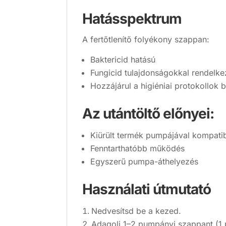
Hatásspektrum
A fertőtlenítő folyékony szappan:
Baktericid hatású
Fungicid tulajdonságokkal rendelke
Hozzájárul a higiéniai protokollok 
Az utántöltő előnyei:
Kiürült termék pumpájával kompatib
Fenntarthatóbb működés
Egyszerű pumpa-áthelyezés
Használati útmutató
Nedvesítsd be a kezed.
Adagolj 1–2 pumpányi szappant (1 