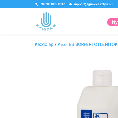
+36 30 869 8117
support@gumikesztyu.hu
Nyá
Kezdőlap
/
KÉZ- ÉS BŐRFERTŐTLENÍTŐK