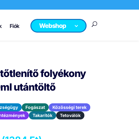
Webshop
k
Fiók
tőtlenítő folyékony
ml utántöltő
zségügy
Fogászat
Közösségi terek
 intézmények
Takarítók
Tetoválók