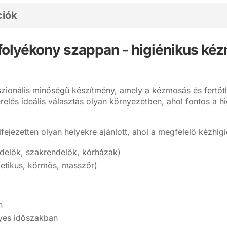
ciók
ő folyékony szappan - higiénikus ké
zionális minőségű készítmény, amely a kézmosás és fertőtle
relés ideális választás olyan környezetben, ahol fontos a h
fejezetten olyan helyekre ajánlott, ahol a megfelelő kézhigi
delők, szakrendelők, kórházak)
metikus, körmös, masszőr)
n
lyes időszakban