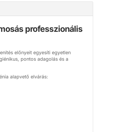
zmosás professzionális
nítés előnyeit egyesíti egyetlen
igiénikus, pontos adagolás és a
énia alapvető elvárás: