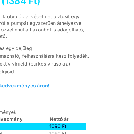
 (
1384
Ft
)
krobiológiai védelmet biztosít egy
nról a pumpát egyszerűen áthelyezve
özvetlenül a flakonból is adagolható,
ető.
és egyidejűleg
lmazható, felhasználásra kész folyadék.
ektív virucid (burkos vírusokra),
algicid.
al kedvezményes áron!
zmények
dvezmény
Nettó ár
1090
Ft
Ft
1060
Ft