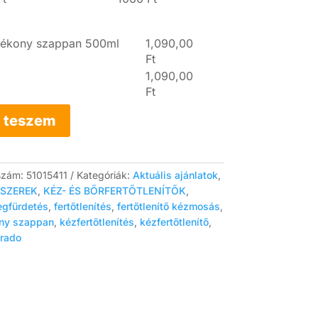
olyékony szappan 500ml
1,090,00
Ft
1,090,00
Ft
 teszem
szám:
51015411
Kategóriák:
Aktuális ajánlatok
,
ÓSZEREK
,
KÉZ- ÉS BŐRFERTŐTLENÍTŐK
,
egfürdetés
,
fertőtlenítés
,
fertőtlenítő kézmosás
,
ony szappan
,
kézfertőtlenítés
,
kézfertőtlenítő
,
rado