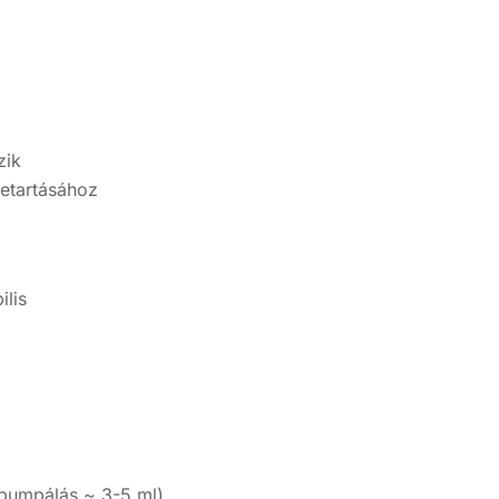
zik
betartásához
ilis
pumpálás ~ 3-5 ml).