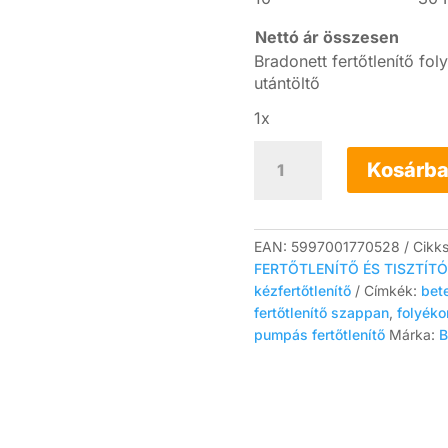
Nettó ár összesen
Bradonett fertőtlenítő f
utántöltő
1x
Bradonett
fertőtlenítő
Kosárba
folyékony
szappan
500ml
utántöltő
EAN:
5997001770528
Cikk
mennyiség
FERTŐTLENÍTŐ ÉS TISZTÍT
kézfertőtlenítő
Címkék:
bet
fertőtlenítő szappan
,
folyék
pumpás fertőtlenítő
Márka:
B