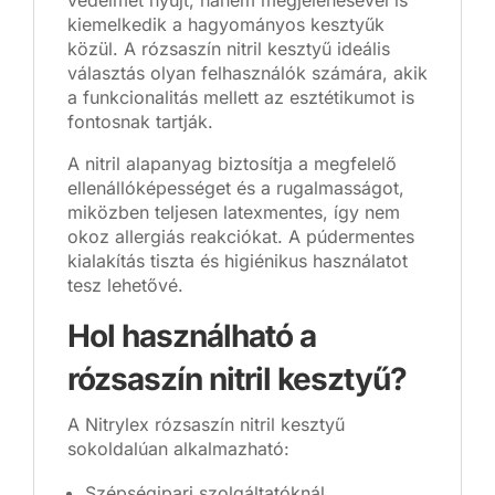
védelmet nyújt, hanem megjelenésével is
kiemelkedik a hagyományos kesztyűk
közül. A rózsaszín nitril kesztyű ideális
választás olyan felhasználók számára, akik
a funkcionalitás mellett az esztétikumot is
fontosnak tartják.
A nitril alapanyag biztosítja a megfelelő
ellenállóképességet és a rugalmasságot,
miközben teljesen latexmentes, így nem
okoz allergiás reakciókat. A púdermentes
kialakítás tiszta és higiénikus használatot
tesz lehetővé.
Hol használható a
rózsaszín nitril kesztyű?
A Nitrylex rózsaszín nitril kesztyű
sokoldalúan alkalmazható:
Szépségipari szolgáltatóknál