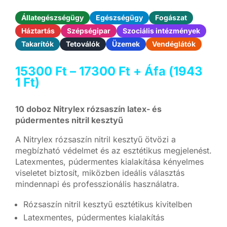
Állategészségügy
Egészségügy
Fogászat
Háztartás
Szépségipar
Szociális intézmények
Takarítók
Tetoválók
Üzemek
Vendéglátók
Ártartomány:
15300
Ft
–
17300
Ft
+ Áfa (
1943
15300 Ft
1
Ft
)
-
17300 Ft
10 doboz Nitrylex rózsaszín latex- és
púdermentes nitril kesztyű
A Nitrylex rózsaszín nitril kesztyű ötvözi a
megbízható védelmet és az esztétikus megjelenést.
Latexmentes, púdermentes kialakítása kényelmes
viseletet biztosít, miközben ideális választás
mindennapi és professzionális használatra.
Rózsaszín nitril kesztyű esztétikus kivitelben
Latexmentes, púdermentes kialakítás