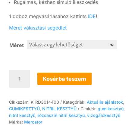
Rugalmas, kézhez simuló illeszkedés
1 doboz megvásárlásához kattints
IDE
!
Méret választási segédlet
Méret
10x
Nitrylex®
Kosárba teszem
pink
(halvány
rózsaszín)
púdermentes
Cikkszám:
K_RD3014400
Kategóriák:
Aktuális ajánlatok
,
nitril
GUMIKESZTYŰ
,
NITRIL KESZTYŰ
Címkék:
gumikesztyű
,
vizsgáló
nitril kesztyű
,
rózsaszín nitril kesztyű
,
vizsgálókesztyű
kesztyű
Márka:
Mercator
mennyiség