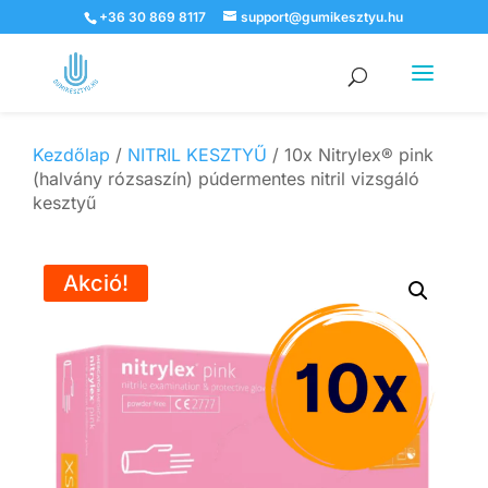
+36 30 869 8117
support@gumikesztyu.hu
Products
search
Kezdőlap
/
NITRIL KESZTYŰ
/ 10x Nitrylex® pink
(halvány rózsaszín) púdermentes nitril vizsgáló
kesztyű
Akció!