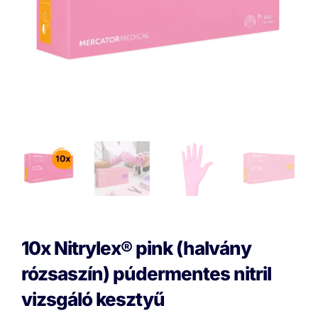
10x Nitrylex® pink (halvány
rózsaszín) púdermentes nitril
vizsgáló kesztyű