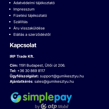
Adatvédelmi tájékoztató
Impresszum
Fizetési tájékoztató
Szállítás
Áru visszaküldése
Elállás a szerződéstől
Kapcsolat
IRP Trade Kft.
Cím:
1191 Budapest, Üllői út 206.
Tel:
+36 30 869 8117
Ügyfélszolgálat:
support@gumikesztyu.hu
Ajánlatkérés
:
sales@gumikesztyu.hu