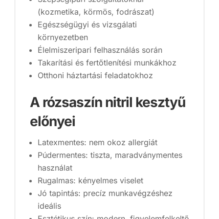
(kozmetika, körmös, fodrászat)
Egészségügyi és vizsgálati
környezetben
Élelmiszeripari felhasználás során
Takarítási és fertőtlenítési munkákhoz
Otthoni háztartási feladatokhoz
A rózsaszín nitril kesztyű
előnyei
Latexmentes: nem okoz allergiát
Púdermentes: tiszta, maradványmentes
használat
Rugalmas: kényelmes viselet
Jó tapintás: precíz munkavégzéshez
ideális
Esztétikus szín: modern, figyelemfelkeltő