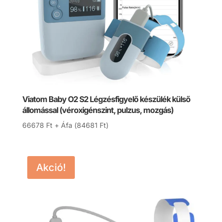
Viatom Baby O2 S2 Légzésfigyelő készülék külső
állomással (véroxigénszint, pulzus, mozgás)
66678
Ft
+ Áfa (
84681
Ft
)
Akció!