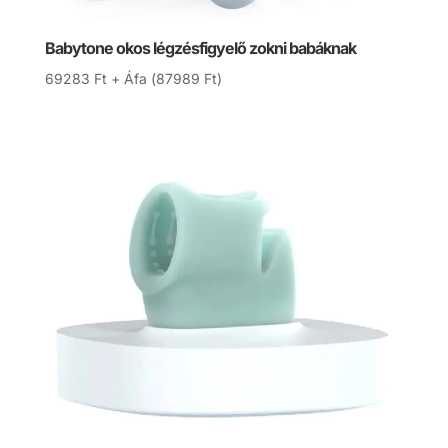
Babytone okos légzésfigyelő zokni babáknak
69283
Ft
+ Áfa (
87989
Ft
)