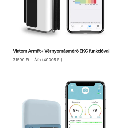
Viatom Armfit+ Vérnyomásmérő EKG funkcióval
31500
Ft
+ Áfa (
40005
Ft
)