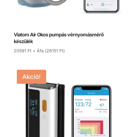
Viatom Air Okos pumpás vérnyomásmérő
készülék
20591
Ft
+ Áfa (
26151
Ft
)
Akció!