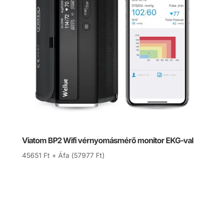
Viatom BP2 Wifi vérnyomásmérő monitor EKG-val
45651
Ft
+ Áfa (
57977
Ft
)