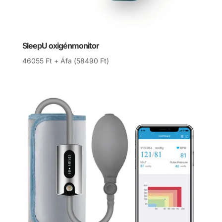
SleepU oxigénmonitor
46055
Ft
+ Áfa (
58490
Ft
)