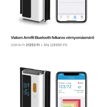
Viatom Armfit Bluetooth felkaros vérnyomásmérő
Original
Current
23614
Ft
21252
Ft
+ Áfa (
26990
Ft
)
price
price
was:
is:
23614 Ft.
21252 Ft.