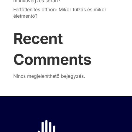
munkavégzés során?
Fertőtlenítés otthon: Mikor túlzás és mikor
életmentő?
Recent
Comments
Nincs megjeleníthető bejegyzés.