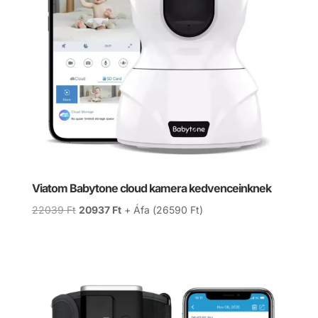
Viatom Babytone cloud kamera kedvenceinknek
Original
Current
22039
Ft
20937
Ft
+ Áfa (
26590
Ft
)
price
price
was:
is:
22039 Ft.
20937 Ft.