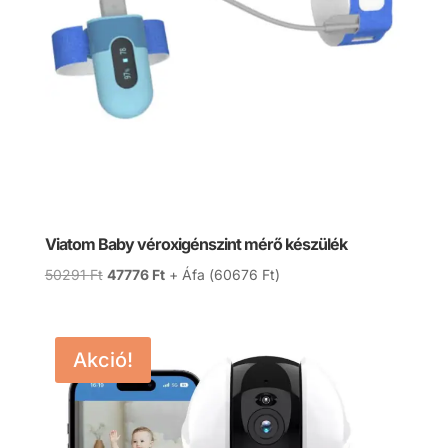
Viatom Baby véroxigénszint mérő készülék
Original
Current
50291
Ft
47776
Ft
+ Áfa (
60676
Ft
)
price
price
was:
is:
50291 Ft.
47776 Ft.
Akció!