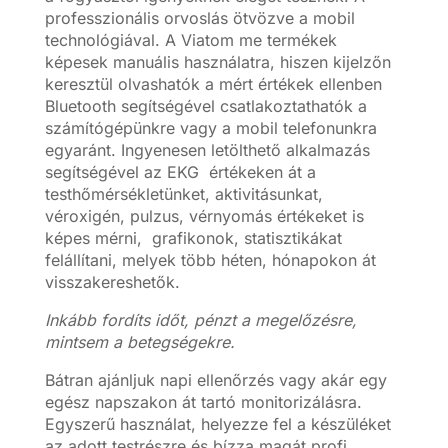
professzionális orvoslás ötvözve a mobil
technológiával. A Viatom me termékek
képesek manuális használatra, hiszen kijelzőn
keresztül olvashatók a mért értékek ellenben
Bluetooth segítségével csatlakoztathatók a
számítógépünkre vagy a mobil telefonunkra
egyaránt. Ingyenesen letölthető alkalmazás
segítségével az EKG értékeken át a
testhőmérsékletünket, aktivitásunkat,
véroxigén, pulzus, vérnyomás értékeket is
képes mérni, grafikonok, statisztikákat
felállítani, melyek több héten, hónapokon át
visszakereshetők.
Inkább fordíts időt, pénzt a megelőzésre,
mintsem a betegségekre.
Bátran ajánljuk napi ellenőrzés vagy akár egy
egész napszakon át tartó monitorizálásra.
Egyszerű használat, helyezze fel a készüléket
az adott testrészre és bízza magát profi