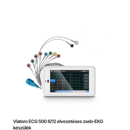
price
price
was:
is:
32740 Ft.
31103 Ft.
Viatom ECG 500 6/12 elvezetéses zseb-EKG
készülék