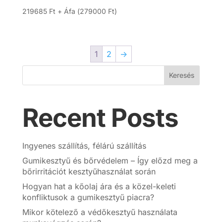
219685
Ft
+ Áfa (
279000
Ft
)
1
2
→
Keresés
Recent Posts
Ingyenes szállítás, félárú szállítás
Gumikesztyű és bőrvédelem – Így előzd meg a
bőrirritációt kesztyűhasználat során
Hogyan hat a kőolaj ára és a közel-keleti
konfliktusok a gumikesztyű piacra?
Mikor kötelező a védőkesztyű használata