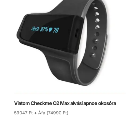
Viatom Checkme O2 Max alvási apnoe okosóra
59047
Ft
+ Áfa (
74990
Ft
)