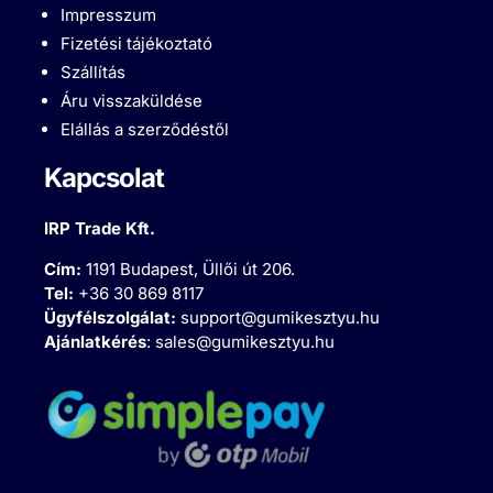
Impresszum
Fizetési tájékoztató
Szállítás
Áru visszaküldése
Elállás a szerződéstől
Kapcsolat
IRP Trade Kft.
Cím:
1191 Budapest, Üllői út 206.
Tel:
+36 30 869 8117
Ügyfélszolgálat:
support@gumikesztyu.hu
Ajánlatkérés
:
sales@gumikesztyu.hu