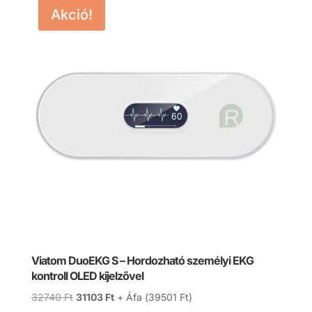
Akció!
Viatom DuoEKG S – Hordozható személyi EKG
kontroll OLED kijelzővel
Original
Current
32740
Ft
31103
Ft
+ Áfa (
39501
Ft
)