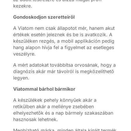
kezekre.
Gondoskodjon szeretteiről
A Viatom nem csak állapotot mér, hanem akut
értékek esetén jeleznek és be is avatkozik. A
készüléken rezgés, a mobil applikáción pedig
hang alapon hívja fel a figyelmet az esetleges
veszélyre.
A mért adatokat továbbítsa orvosának, hogy a
diagnózis akár már távolról is megközelíthető
legyen.
Viatommal bárhol bármikor
A készülékek pehely könnyűek akár a
retikülben akár a mellénye zsebében
elhelyezhetők és a nap bármely szakaszában
hasznosak lehetnek.
Megbízható márka, minden általa kínált termék